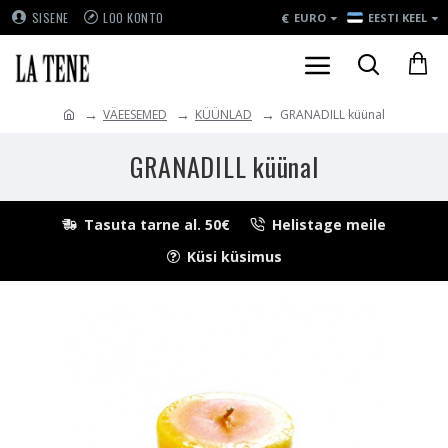
€
SISENE
LOO KONTO
EURO
EESTI KEEL
VÄEESEMED
KÜÜNLAD
GRANADILL küünal
GRANADILL küünal
Tasuta tarne al. 50€
Helistage meile
Küsi küsimus