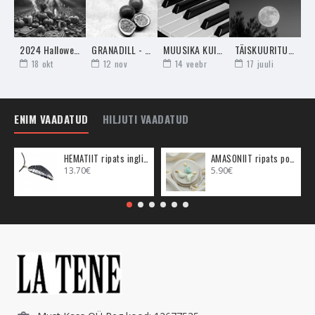
ilusamalt näha, peatada õigel ajal liigse süvenemise
negatiivsusesse ja suurendada üleüldist head enesetunnet
hinges. Need kõik aitavad sind tasakaalustada, kui sa oled
2024 Halloween – nõiduslik Samhain ja Hingede rahu aeg
GRANADILL - ARMASTUSE- JA ASTRAALRÄNNAKUVILI
MUUSIKA KUI RAVIM SINU HINGELE
TÄISKUURITUAALID ENDA ELAVDAMISEKS
hakanud kalduma negatiivsuse poole.
18
okt
12
nov
14
veebr
17
juuli
Küünalde artikli kohta saad lugeda
SIIT
.
ENIM VAADATUD
HILJUTI VAADATUD
HEMATIIT ripats inglitiib (metall)
AMASONIIT ripats poolkuu (metall)
13.70€
5.90€