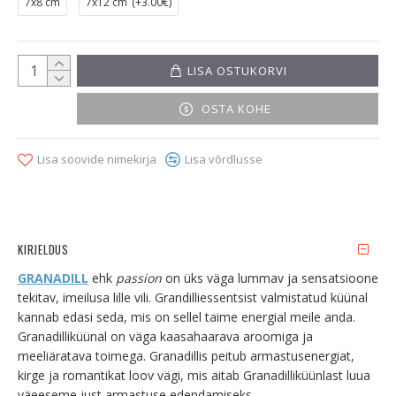
7x8 cm
7x12 cm
(+3.00€)
LISA OSTUKORVI
OSTA KOHE
Lisa soovide nimekirja
Lisa võrdlusse
KIRJELDUS
GRANADILL
ehk
passion
on üks väga lummav ja sensatsioone
tekitav, imeilusa lille vili. Grandilliessentsist valmistatud küünal
kannab edasi seda, mis on sellel taime energial meile anda.
Granadilliküünal on väga kaasahaarava aroomiga ja
meeliäratava toimega. Granadillis peitub armastusenergiat,
kirge ja romantikat loov vägi, mis aitab Granadilliküünlast luua
väeeseme just armastuse edendamiseks.