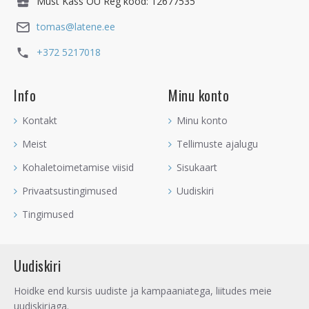
Must Kass OÜ Reg kood: 12677535
tomas@latene.ee
+372 5217018
Info
Minu konto
Kontakt
Minu konto
Meist
Tellimuste ajalugu
Kohaletoimetamise viisid
Sisukaart
Privaatsustingimused
Uudiskiri
Tingimused
Uudiskiri
Hoidke end kursis uudiste ja kampaaniatega, liitudes meie
uudiskirjaga.