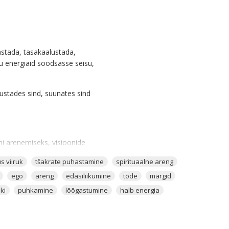
stada, tasakaalustada,
inu energiaid soodsasse seisu,
gustades sind, suunates sind
ni arenemiseks, visioonide
s viiruk
tšakrate puhastamine
spirituaalne areng
i endale leidnud!
ego
areng
edasiliikumine
tõde
märgid
iki
puhkamine
lõõgastumine
halb energia
nergiaid, puhastada
asulikud väeesemed.