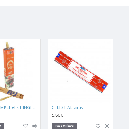
ergiaid, mida maagiate või
seks või nende tööle
onna õnnele, positiivsusele ja
k viirukid töötavad ühise
aitab hoida sinu meeled,
tseb, siis selles viirukis
iruk parasjagu on, tervendades
sendades selle positiivsusega.
. Kristallide puhastamiseks
MYSTIC TEMPLE ehk HINGELINE ARENG viiruk (ca 11 tk pakis)
CELESTIAL viiruk
selleks tõhusam, aga viirukeid
a soovitan viirukitega oma
5.80€
n kasutada
Täiskuu ajal
.
vi
Lisa ostukorvi