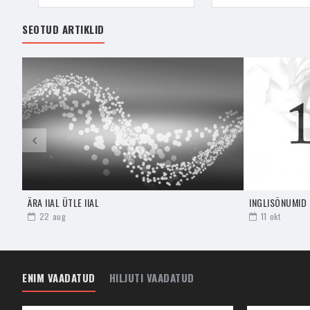
Viirukitega puhastamise
soovitan samaaegselt p
SEOTUD ARTIKLID
Viirukit põletatakse, mi
puidust, metallist ja ker
võimalikult ohutu.
Viiruki tööle aktiveerimi
Seejärel hakkab viiruk su
või tuppa, kus sa seda 
Kindlasti ei tohiks väik
Sea viirukile eesmärk 
ÄRA IIAL ÜTLE IIAL
Viirukeid on võimalik k
22
aug
11
okt
Igal taimel on oma vägi 
suitsema, siis palu, et 
ebaõnne, siis soovi sed
sellele.
ENIM VAADATUD
HILJUTI VAADATUD
Koduenergiate puhast