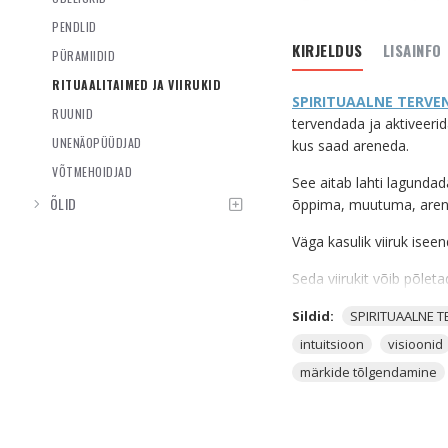
PENDLID
KIRJELDUS
LISAINFO
PÜRAMIIDID
RITUAALITAIMED JA VIIRUKID
SPIRITUAALNE TERVE
RUUNID
tervendada ja aktiveerid
UNENÄOPÜÜDJAD
kus saad areneda.
VÕTMEHOIDJAD
See aitab lahti lagundad
ÕLID
õppima, muutuma, aren
Väga kasulik viiruk ise
Seda viirukit võib põle
kinni püüdmiseks, unen
Sildid:
SPIRITUAALNE 
Kui sa tunned, et soovid 
intuitsioon
visioonid
märkide tõlgendamine
MIS ON VIIRUKID?
Viirukid
aitavad medite
keskkonda, ning
rituaa