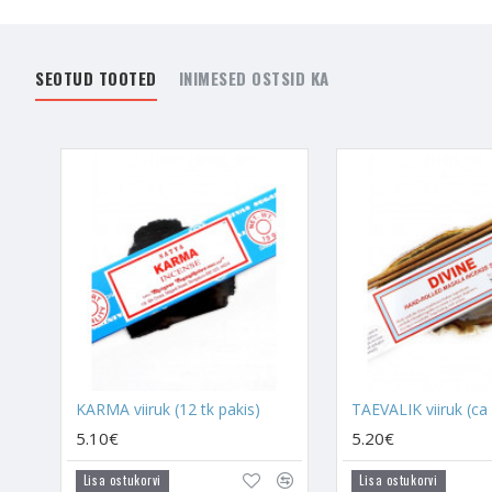
Viirukid on valmistatud 
rituaalide tegemisel är
SEOTUD TOOTED
INIMESED OSTSID KA
suunamiseks. Viirukite s
teistele headele energia
Erinevatel viirukitel on
eesmärgi nimel, milleks
koduenergia ja kristallid 
VIIRUKI KASUTAMINE 
Taimede suits on energia
olevad taimed annavad en
nii vaimselt kui ka füüsili
Kristallid töötlevad sin
Negatiivne energia jääb k
KARMA viiruk (12 tk pakis)
TAEVALIK viiruk (ca 
aseta viiruk nende kõrv
võib kasutada tihedamini
5.10€
5.20€
kodu ja kristalle puhast
Lisa ostukorvi
Lisa ostukorvi