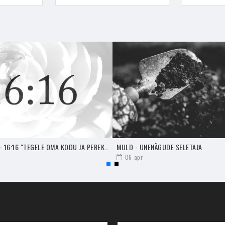
l soovitan alati akna lahti hoida, et negatiivne energia saaks kodust
õletada ka erinevaid
küünlaid
, valides need vastavalt viirukile, et p
s tähendab seda, et sul on selleks vaja ka spetsiaalset
viirukihoidjat
aamikast. Kasuta viirukit põletades kindlasti selleks ettenähtud alust,
seks aseta selle ots tikust saadud tuleleegi sisse. Lase viirukil leek üle
itsema ja oma tööd tegema. Sellisel kujul jäta viiruk viirukihoidjale su
hoida soovid hoida.
esel lapsel olla ligipääs põlevale viirukile. Viiruki suitsev osa on ku
ja kodeeri see
INGLISÕNUMID - 16:16 "TEGELE OMA KODU JA PEREKONNAGA"
MULD - UNENÄGUDE SELETAJA
asutada ka konkreetsetel eesmärkidel ja nende kodeerimine aitab sul 
06
apr
ja seda arvestades saad sa viiruki konkreetse eesmärgi nimel tööle se
see aitaks sul saavutada seda, mida soovid. Näiteks, kui tahad, et see
a. Kui tahad armastuseõnne suurendada või külluslikke energiaid kas
amine ja uue energia loomine