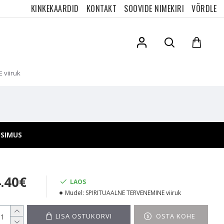
KINKEKAARDID
KONTAKT
SOOVIDE NIMEKIRI
VÕRDLE
 viiruk
ÜSIMUS
4.40€
LAOS
Mudel:
SPIRITUAALNE TERVENEMINE viiruk
LISA OSTUKORVI
OSTA KOHE