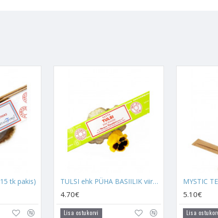
rituaalitaimedest ja taimeessentsidest, et tuua esile nendes olevad en
a kasutada. Suits on alati olnud maagiline vahend energiate puhastami
uits aitab vabastada kahjulikke energiaid, mis loovad ebasoodsa keskk
tele.
 oma unikaalne toime, oleneb, millise taime essentsist see koosneb. Kõi
 on Aura ja keskkonna tervendamine. Viirukite regulaarne kasutamine 
positiivselt aktiivsetena.
JA SELLE VAJADUS
id puhastava toimega, mis vabastab ebavajalikku energiat. Kui viiruk sui
da väe edasi nii sulle kui ka kristallidele ja keskkonnale, kus see vi
selt.
u kodu või ka sinu enda energialaineid, eemaldades negatiivsuse ning a
ristallidesse aga kinni (kui need ei ole just
geoodid
või
püramiidid
)
15 tk pakis)
TULSI ehk PÜHA BASIILIK viiruk (ca 12 tk pakis)
ale, et negatiivsest energiast vabaneda. Loomulikult on
rituaalitaim
, aidates sellega vältida kristallide energiast tühjaks jooksmist. Seeg
4.70€
5.10€
ada iganädalaselt, kui mitte lausa igapäevaselt. Rituaalitaimi soovita
Lisa ostukorvi
Lisa ostukor