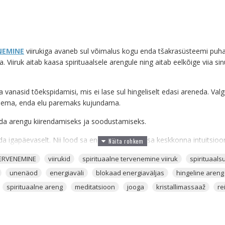
NEMINE
viirukiga avaneb sul võimalus kogu enda tšakrasüsteemi puha
a. Viiruk aitab kaasa spirituaalsele arengule ning aitab eelkõige viia s
a vanasid tõekspidamisi, mis ei lase sul hingeliselt edasi areneda. Val
ema, enda elu paremaks kujundama.
enda arengu kiirendamiseks ja soodustamiseks.
tada igapäevaselt. Nii lood sa enda ümber soodsa keskkonna intuitsioo
ägude nägemiseks ja maailma lahti tõlgendamiseks.
TERVENEMINE
viirukid
spirituaalne tervenemine viiruk
spirituaalsu
kiirendada enda isiklikku arengu protsessi, siis oled täiesti õige viiruk
unenäod
energiaväli
blokaad energiaväljas
hingeline areng
spirituaalne areng
meditatsioon
jooga
kristallimassaaž
re
erida, leevendada sinu ja keskkonna stressi, avada konkreetsemaid e
le ja maagiaid
ellu viia. Need on ühele spirituaalsele hingele väga k