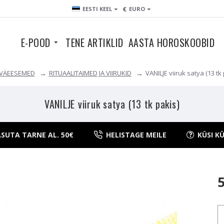
€
EESTI KEEL
EURO
E-POOD
TENE ARTIKLID
AASTA HOROSKOOBID
VÄEESEMED
RITUAALITAIMED JA VIIRUKID
VANILJE viiruk satya (13 tk 
VANILJE viiruk satya (13 tk pakis)
SUTA TARNE AL. 50€
HELISTAGE MEILE
KÜSI K