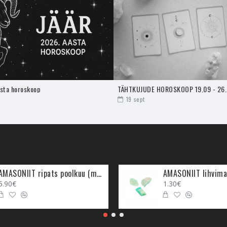
lt kasulik viiruk, kui sa otsid enda ellu midagi, mis turgutaks sinu hinge j
e aitab luua sinu ümber ja ka sellesse keskkonda, kus sa seda põletad
tuseenergiate tervenemist ja aktiivseks muutumist. Kui tunned armast
.
erida, leevendada sinu ja keskkonna stressi, avada konkreetsemaid e
le ja maagiaid
ellu viia. Need on ühele spirituaalsele hingele väga k
asta horoskoop
TÄHTKUJUDE HOROSKOOP 19.09 - 26
19
sept
rituaalitaimedest ja taimeessentsidest, et tuua esile nendes olevad en
a kasutada. Suits on alati olnud maagiline vahend energiate puhastami
uits aitab vabastada kahjulikke energiaid, mis loovad ebasoodsa keskk
tele.
 oma unikaalne toime, oleneb, millise taime essentsist see koosneb. Kõi
AMASONIIT ripats poolkuu (metall)
AMASONIIT lihvima
 on Aura ja keskkonna tervendamine. Viirukite regulaarne kasutamine 
5.90€
1.30€
positiivselt aktiivsetena.
JA SELLE VAJADUS
id puhastava toimega, mis vabastab ebavajalikku energiat. Kui viiruk sui