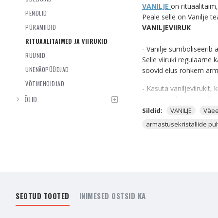
VANILJE
on rituaalitai
PENDLID
Peale selle on Vanilje t
PÜRAMIIDID
VANILJEVIIRUK
RITUAALITAIMED JA VIIRUKID
- Vanilje sümboliseerib 
RUUNID
Selle viiruki regulaarne
UNENÄOPÜÜDJAD
soovid elus rohkem arm
VÕTMEHOIDJAD
- Kasuta vaniljeviirukit,
ÕLID
perekonnaliige. See ühe
lase sul teise inimese v
Sildid:
VANILJE
Väe
armastusekristallide p
- Põleta seda Noore Kuu
kui hakkad mõnda rituaa
- Võid seda kasutada en
koos viirukiausega krista
tood.
SEOTUD TOOTED
INIMESED OSTSID KA
- Vaniljeviirukit põleta
selles, kuidas sa suhtud
selles olla õnnelik.