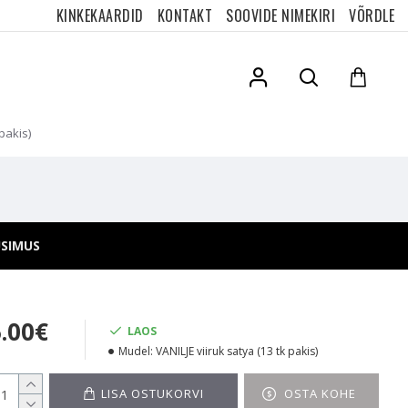
KINKEKAARDID
KONTAKT
SOOVIDE NIMEKIRI
VÕRDLE
pakis)
ÜSIMUS
5.00€
LAOS
Mudel:
VANILJE viiruk satya (13 tk pakis)
LISA OSTUKORVI
OSTA KOHE