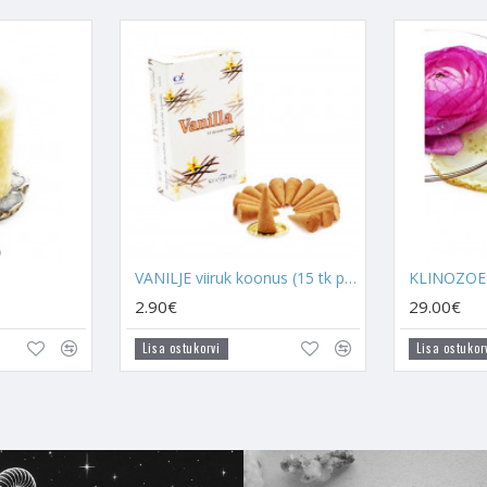
takse armastuse-, romantika- ja uue suhte ligitõmbamise
kristallid
hastamiseks.
it, kui soovite koju tuua romantilisemat atmosfääri. Vanilje on tuntud 
rmuloitsudes ja erinevates armurituaalides.
isega kanduvad sinu koju selle taime energiad, need vaigistavad pinget j
vahel ei saada hästi läbi või pisitülid on rikkunud oskuse üksteist naut
 on väga kasulik. See aitab keskenduda partneri headele külgedele, mitte
irukit põletades soovi alati midagi, mis on seotud armastuse ja suhtega
VANILJE viiruk koonus (15 tk pakis)
KLINOZOES
maid aegu, vallalisena seda, et kohtuksid kunagi oma hingesugulasega
2.90€
29.00€
erib Lääne-ilmakaares perekonna ühte kokkuhoidmise energia. Soovitan 
Lisa ostukorvi
Lisa ostukor
ja
Kuukivi
, et toetada perekonna omavahelist läbisaamist.
itab eemaldada närvilise õhkkonna ja on soovitatav põlema panna siis, ku
usa agressiivne käitumine. Vaniljeviirukid aitavad puhastada sinu kodust 