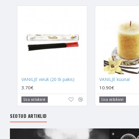
-
Vaniljeviirukit
kasuta
ehete
/
väeesemete
pu
- Põletage Vaniljeviiruk
aegade algusest peale a
- Vaniljeviiruki põletam
esinevat pinget. Kui oma
olla, siis Vaniljeviiruk
probleemidele. Vaniljevi
VANILJE viiruk (20 tk pakis)
VANILJE küünal
soovi oma suhtesse pare
tähendusrikkalt.
3.70€
10.90€
- Vanilje viiruk aktive
Lisa ostukorvi
Lisa ostukorvi
lihvimata Amasoniiti
SEOTUD ARTIKLID
- Vaniljeviiruki suits a
närvilisus, stress või la