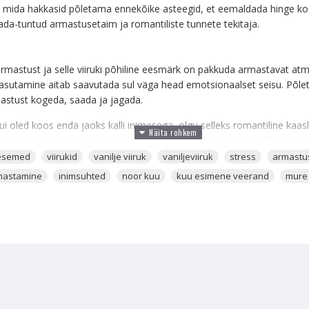
m, mida hakkasid põletama ennekõike asteegid, et eemaldada hinge kogu
eada-tuntud armastusetaim ja romantiliste tunnete tekitaja.
armastust ja selle viiruki põhiline eesmärk on pakkuda armastavat atm
 kasutamine aitab saavutada sul väga head emotsionaalset seisu. Põlet
astust kogeda, saada ja jagada.
 kui oled koos enda jaoks kalli inimesega, olgu selleks romantiline kaa
ndab, muudab inimsuhteid tugevamaks ja sügavamaks. Vanilje eemalda
õlusid ja ilu näha. See toob välja meis kõigis kõige ilusamad jooned.
esemed
viirukid
vanilje viiruk
vaniljeviiruk
stress
armastu
uhastamine
inimsuhted
noor kuu
kuu esimene veerand
mure
 või Kuu esimese veerandi ajal, et suurendada armastuseõnneenergia
li või maagiat ellu viima, mille eesmärgiks on armastuseõnne aktiveer
da kodus olevate armastuseõnne kristallide puhastamiseks ja taaselus
llide keskele suitsema. Tee seda regulaarselt ja alati siis, kui mõne u
des võid tunda, kuidas mured kaovad ära ja sa suudad hetke rohkem naut
 hetke, milles sa elad. Vanilje aitab saavutada selle, et sa suudad he