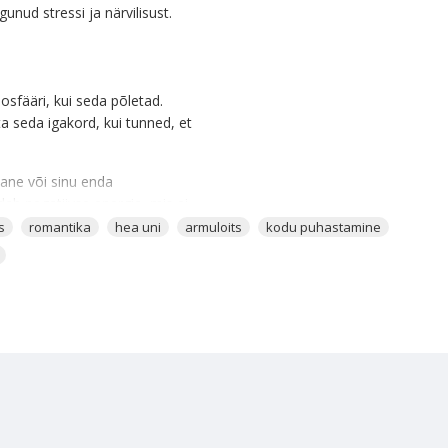
nud stressi ja närvilisust.
osfääri, kui seda põletad.
a seda igakord, kui tunned, et
slane või sinu enda
b negatiivse energia, mis ei
s
romantika
hea uni
armuloits
kodu puhastamine
t. Tee seda alati enne seda,
ida.
tamiseks. Aseta vaniljeviiruk
ue armastusekristalli enda ellu
ida. Elu ilu ja võlu peitub
tke püüda maksimaalselt ning