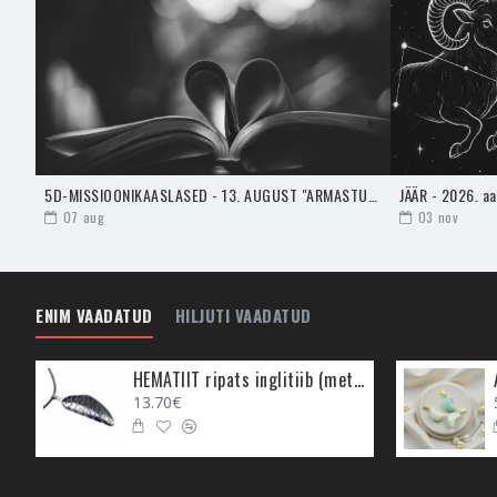
- Vaniljeviiruk on tõelise
Vaniljeviiruki põletamin
Vanilje soodustab armas
aitab seda sinu ellu tuua
MIS ON VIIRUKID?
Viirukid
aitavad medite
keskkonda, ning
rituaa
5D-MISSIOONIKAASLASED - 13. AUGUST "ARMASTUSE AEG"
JÄÄR - 2026. a
07
aug
03
nov
Viirukid on valmistatud 
rituaalide tegemisel är
suunamiseks. Viirukite s
ENIM VAADATUD
HILJUTI VAADATUD
teistele headele energia
Erinevatel viirukitel on
HEMATIIT ripats inglitiib (metall)
eesmärgi nimel, milleks
13.70€
koduenergia ja kristallid 
VIIRUKI KASUTAMINE 
Taimede suits on energia