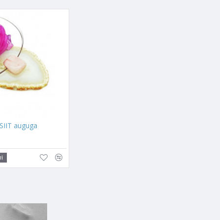
e
ning nendest valmistatud
rituaalitaim, mida on kasutatud
a stressi, eriti suhtes
ida ning teineteisega rahul
 tema vigadele või olnud
. Kui sa oled suhtes, siis
IIT auguga
. Põleta viirukeid alati
sul seal hoida ka
vi
i majja on tekkinud riid,
ja su pereliimetest stressi.