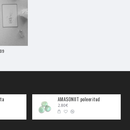
a seda romantilisel viisil.
, väga romantilise atmosfääri.
usest puudu, siis Vanilje
nergiaid, puhastada
asulikud väeesemed.
.09
ergiaid, mida maagiate või
seks või nende tööle
onna õnnele, positiivsusele ja
k viirukid töötavad ühise
ta
AMASONIIT poleeritud
aitab hoida sinu meeled,
2.80€
tseb, siis selles viirukis