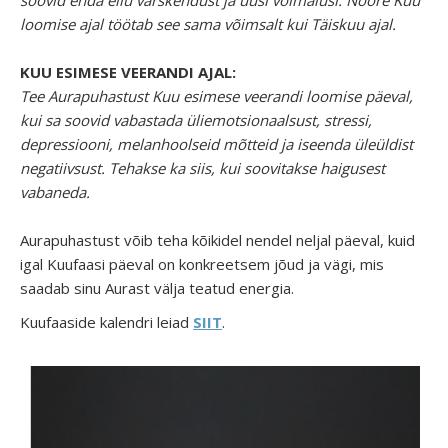
loomise ajal töötab see sama võimsalt kui Täiskuu ajal.
KUU ESIMESE VEERANDI AJAL:
Tee Aurapuhastust Kuu esimese veerandi loomise päeval,
kui sa soovid vabastada üliemotsionaalsust, stressi,
depressiooni, melanhoolseid mõtteid ja iseenda üleüldist
negatiivsust. Tehakse ka siis, kui soovitakse haigusest
vabaneda.
Aurapuhastust võib teha kõikidel nendel neljal päeval, kuid
igal Kuufaasi päeval on konkreetsem jõud ja vägi, mis
saadab sinu Aurast välja teatud energia.
Kuufaaside kalendri leiad
SIIT
.