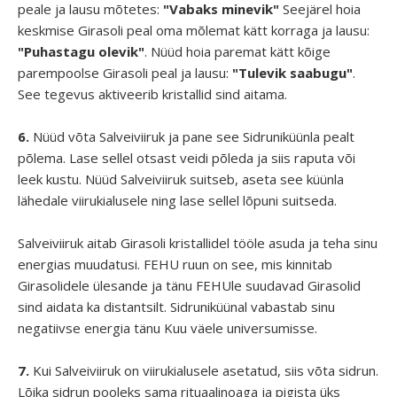
peale ja lausu mõtetes:
"Vabaks minevik"
Seejärel hoia
keskmise Girasoli peal oma mõlemat kätt korraga ja lausu:
"Puhastagu olevik"
. Nüüd hoia paremat kätt kõige
parempoolse Girasoli peal ja lausu:
"Tulevik saabugu"
.
See tegevus aktiveerib kristallid sind aitama.
6.
Nüüd võta Salveiviiruk ja pane see Sidruniküünla pealt
põlema. Lase sellel otsast veidi põleda ja siis raputa või
leek kustu. Nüüd Salveiviiruk suitseb, aseta see küünla
lähedale viirukialusele ning lase sellel lõpuni suitseda.
Salveiviiruk aitab Girasoli kristallidel tööle asuda ja teha sinu
energias muudatusi. FEHU ruun on see, mis kinnitab
Girasolidele ülesande ja tänu FEHUle suudavad Girasolid
sind aidata ka distantsilt. Sidruniküünal vabastab sinu
negatiivse energia tänu Kuu väele universumisse.
7.
Kui Salveiviiruk on viirukialusele asetatud, siis võta sidrun.
Lõika sidrun pooleks sama rituaalinoaga ja pigista üks