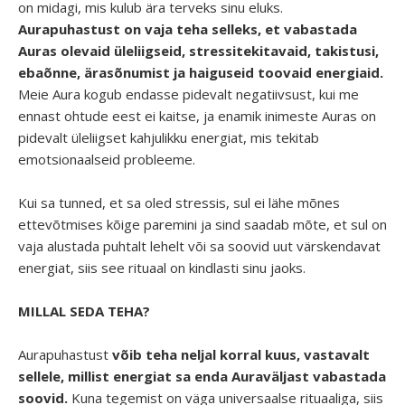
on midagi, mis kulub ära terveks sinu eluks.
Aurapuhastust on vaja teha selleks, et vabastada
Auras olevaid üleliigseid, stressitekitavaid, takistusi,
ebaõnne, ärasõnumist ja haiguseid toovaid energiaid.
Meie Aura kogub endasse pidevalt negatiivsust, kui me
ennast ohtude eest ei kaitse, ja enamik inimeste Auras on
pidevalt üleliigset kahjulikku energiat, mis tekitab
emotsionaalseid probleeme.
Kui sa tunned, et sa oled stressis, sul ei lähe mõnes
ettevõtmises kõige paremini ja sind saadab mõte, et sul on
vaja alustada puhtalt lehelt või sa soovid uut värskendavat
energiat, siis see rituaal on kindlasti sinu jaoks.
MILLAL SEDA TEHA?
Aurapuhastust
võib teha neljal korral kuus,
vastavalt
sellele, millist energiat sa enda Auraväljast vabastada
soovid.
Kuna tegemist on väga universaalse rituaaliga, siis