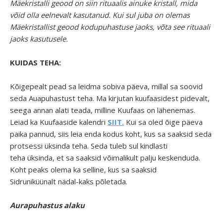
Mäekristalli geood on siin rituaalis ainuke kristall, mida
võid olla eelnevalt kasutanud. Kui sul juba on olemas
Mäekristallist geood kodupuhastuse jaoks, võta see rituaali
jaoks kasutusele.
KUIDAS TEHA:
Kõigepealt pead sa leidma sobiva päeva, millal sa soovid
seda Auapuhastust teha. Ma kirjutan kuufaasidest pidevalt,
seega annan alati teada, milline Kuufaas on lähenemas.
Leiad ka Kuufaaside kalendri
SIIT.
Kui sa oled õige päeva
paika pannud, siis leia enda kodus koht, kus sa saaksid seda
protsessi üksinda teha. Seda tuleb sul kindlasti
teha üksinda, et sa saaksid võimalikult palju keskenduda.
Koht peaks olema ka selline, kus sa saaksid
Sidruniküünalt nädal-kaks põletada.
Aurapuhastus alaku