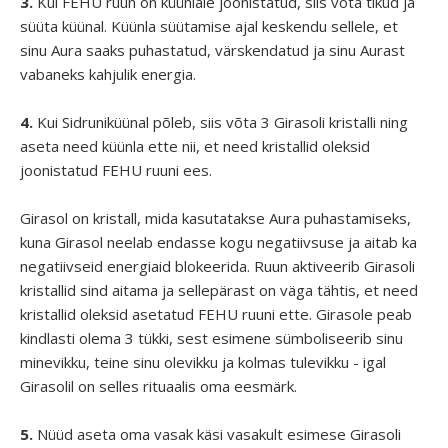
3.
Kui FEHU ruun on küünlale joonistatud, siis võta tikud ja
süüta küünal. Küünla süütamise ajal keskendu sellele, et
sinu Aura saaks puhastatud, värskendatud ja sinu Aurast
vabaneks kahjulik energia.
4.
Kui Sidruniküünal põleb, siis võta 3 Girasoli kristalli ning
aseta need küünla ette nii, et need kristallid oleksid
joonistatud FEHU ruuni ees.
Girasol on kristall, mida kasutatakse Aura puhastamiseks,
kuna Girasol neelab endasse kogu negatiivsuse ja aitab ka
negatiivseid energiaid blokeerida. Ruun aktiveerib Girasoli
kristallid sind aitama ja sellepärast on väga tähtis, et need
kristallid oleksid asetatud FEHU ruuni ette. Girasole peab
kindlasti olema 3 tükki, sest esimene sümboliseerib sinu
minevikku, teine sinu olevikku ja kolmas tulevikku - igal
Girasolil on selles rituaalis oma eesmärk.
5.
Nüüd aseta oma vasak käsi vasakult esimese Girasoli