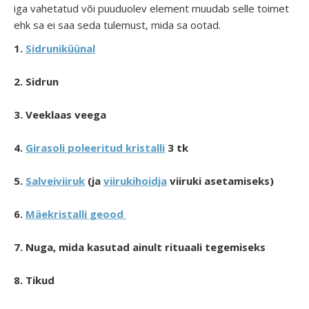
iga vahetatud või puuduolev element muudab selle toimet
ehk sa ei saa seda tulemust, mida sa ootad.
1.
Sidruniküünal
2. Sidrun
3. Veeklaas veega
4.
Girasoli poleeritud kristalli
3 tk
5.
Salveiviiruk
(ja
viirukihoidja
viiruki asetamiseks)
6.
Mäekristalli geood
7. Nuga, mida kasutad ainult rituaali tegemiseks
8. Tikud