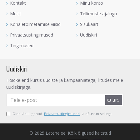
Kontakt
Minu konto
Meist
Tellimuste ajalugu
Kohaletoimetamise viisid
Sisukaart
Privaatsustingimused
Uudiskiri
Tingimused
Uudiskiri
Hoidke end kursis uudiste ja kampaaniatega, liitudes meie
uudiskirjaga.
Liitu
Olen läbi lugenud
Privaatsustingimused
ja nõustun sellega
© 2025 Latene.ee. Kõik õigused kaitstud