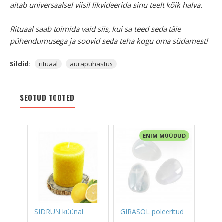
aitab universaalsel viisil likvideerida sinu teelt kõik halva.
Rituaal saab toimida vaid siis, kui sa teed seda täie
pühendumusega ja soovid seda teha kogu oma südamest!
Sildid:
rituaal
aurapuhastus
SEOTUD TOOTED
ENIM MÜÜDUD
SIDRUN küünal
GIRASOL poleeritud