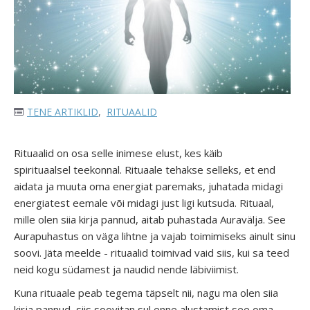
TENE ARTIKLID
,
RITUAALID
Rituaalid on osa selle inimese elust, kes käib
spirituaalsel teekonnal. Rituaale tehakse selleks, et end
aidata ja muuta oma energiat paremaks, juhatada midagi
energiatest eemale või midagi just ligi kutsuda. Rituaal,
mille olen siia kirja pannud, aitab puhastada Auravälja. See
Aurapuhastus on väga lihtne ja vajab toimimiseks ainult sinu
soovi. Jäta meelde - rituaalid toimivad vaid siis, kui sa teed
neid kogu südamest ja naudid nende läbiviimist.
Kuna rituaale peab tegema täpselt nii, nagu ma olen siia
kirja pannud, siis soovitan sul enne alustamist see oma