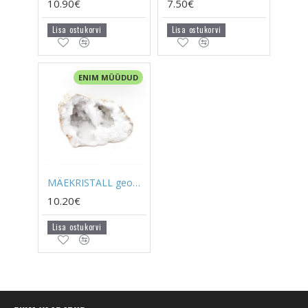
10.90€
7.50€
Lisa ostukorvi
Lisa ostukorvi
ENIM MÜÜDUD
MÄEKRISTALL geood (väike)
10.20€
Lisa ostukorvi