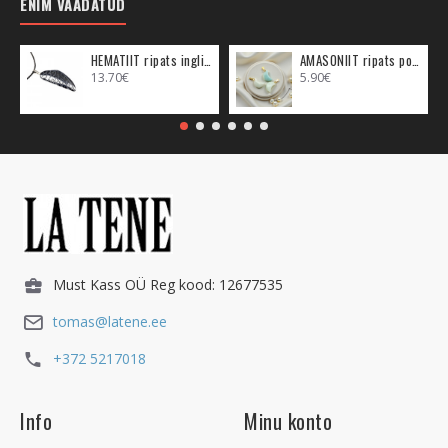
ENIM VAADATUD
HEMATIIT ripats inglitiib (metall)
AMASONIIT ripats poolkuu (metall)
13.70€
5.90€
Must Kass OÜ Reg kood: 12677535
tomas@latene.ee
+372 5217018
Info
Minu konto