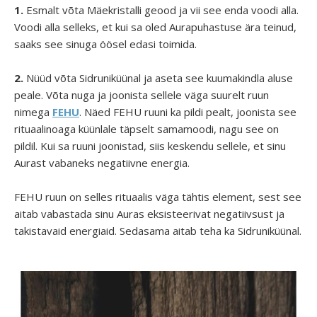
1.
Esmalt võta Mäekristalli geood ja vii see enda voodi alla.
Voodi alla selleks, et kui sa oled Aurapuhastuse ära teinud,
saaks see sinuga öösel edasi toimida.
2.
Nüüd võta Sidruniküünal ja aseta see kuumakindla aluse
peale. Võta nuga ja joonista sellele väga suurelt ruun
nimega
FEHU
. Näed FEHU ruuni ka pildi pealt, joonista see
rituaalinoaga küünlale täpselt samamoodi, nagu see on
pildil. Kui sa ruuni joonistad, siis keskendu sellele, et sinu
Aurast vabaneks negatiivne energia.
FEHU ruun on selles rituaalis väga tähtis element, sest see
aitab vabastada sinu Auras eksisteerivat negatiivsust ja
takistavaid energiaid. Sedasama aitab teha ka Sidruniküünal.