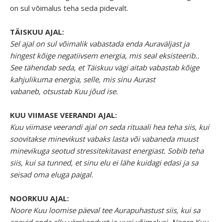
on sul võimalus teha seda pidevalt.
TÄISKUU AJAL:
Sel ajal on sul võimalik vabastada enda Auraväljast ja
hingest kõige negatiivsem energia, mis seal eksisteerib..
See tähendab seda, et Täiskuu vägi aitab vabastab kõige
kahjulikuma energia, selle, mis sinu Aurast
vabaneb, otsustab Kuu jõud ise.
KUU VIIMASE VEERANDI AJAL:
Kuu viimase veerandi ajal on seda rituaali hea teha siis, kui
soovitakse minevikust vabaks lasta või vabaneda muust
minevikuga seotud stressitekitavast energiast. Sobib teha
siis, kui sa tunned, et sinu elu ei lähe kuidagi edasi ja sa
seisad oma eluga paigal.
NOORKUU AJAL:
Noore Kuu loomise päeval tee Aurapuhastust siis, kui sa
soovid enda ellu värskendust ja uusi võimalusi. Noore Kuu