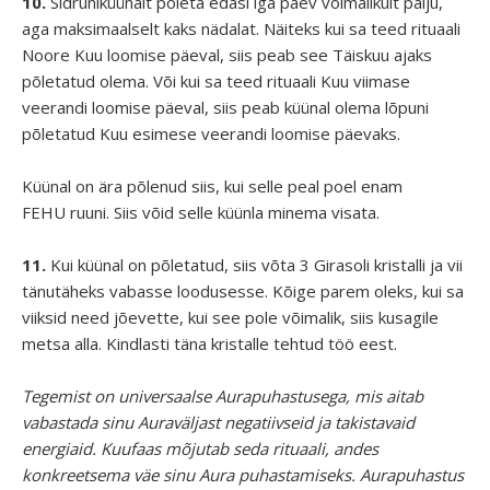
10.
Sidruniküünalt põleta edasi iga päev võimalikult palju,
aga maksimaalselt kaks nädalat. Näiteks kui sa teed rituaali
Noore Kuu loomise päeval, siis peab see Täiskuu ajaks
põletatud olema. Või kui sa teed rituaali Kuu viimase
veerandi loomise päeval, siis peab küünal olema lõpuni
põletatud Kuu esimese veerandi loomise päevaks.
Küünal on ära põlenud siis, kui selle peal poel enam
FEHU ruuni. Siis võid selle küünla minema visata.
11.
Kui küünal on põletatud, siis võta 3 Girasoli kristalli ja vii
tänutäheks vabasse loodusesse. Kõige parem oleks, kui sa
viiksid need jõevette, kui see pole võimalik, siis kusagile
metsa alla. Kindlasti täna kristalle tehtud töö eest.
Tegemist on universaalse Aurapuhastusega, mis aitab
vabastada sinu Auraväljast negatiivseid ja takistavaid
energiaid. Kuufaas mõjutab seda rituaali, andes
konkreetsema väe sinu Aura puhastamiseks. Aurapuhastus