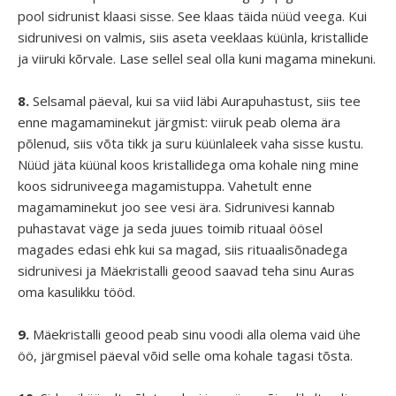
pool sidrunist klaasi sisse. See klaas täida nüüd veega. Kui
sidrunivesi on valmis, siis aseta veeklaas küünla, kristallide
ja viiruki kõrvale. Lase sellel seal olla kuni magama minekuni.
8.
Selsamal päeval, kui sa viid läbi Aurapuhastust, siis tee
enne magamaminekut järgmist: viiruk peab olema ära
põlenud, siis võta tikk ja suru küünlaleek vaha sisse kustu.
Nüüd jäta küünal koos kristallidega oma kohale ning mine
koos sidruniveega magamistuppa. Vahetult enne
magamaminekut joo see vesi ära. Sidrunivesi kannab
puhastavat väge ja seda juues toimib rituaal öösel
magades edasi ehk kui sa magad, siis rituaalisõnadega
sidrunivesi ja Mäekristalli geood saavad teha sinu Auras
oma kasulikku tööd.
9.
Mäekristalli geood peab sinu voodi alla olema vaid ühe
öö, järgmisel päeval võid selle oma kohale tagasi tõsta.