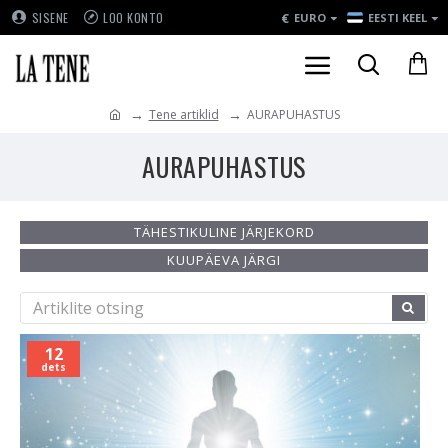
€
SISENE
LOO KONTO
EURO
EESTI KEEL
Tene artiklid
AURAPUHASTUS
AURAPUHASTUS
TÄHESTIKULINE JÄRJEKORD
KUUPÄEVA JÄRGI
12
dets