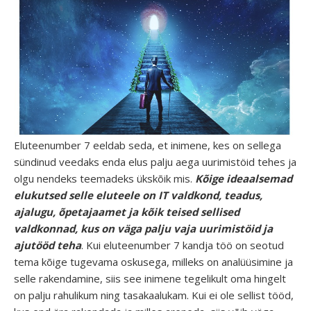
Eluteenumber 7 eeldab seda, et inimene, kes on sellega
sündinud veedaks enda elus palju aega uurimistöid tehes ja
olgu nendeks teemadeks ükskõik mis.
Kõige ideaalsemad
elukutsed selle eluteele on IT valdkond, teadus,
ajalugu, õpetajaamet ja kõik teised sellised
valdkonnad, kus on väga palju vaja uurimistöid ja
ajutööd teha
. Kui eluteenumber 7 kandja töö on seotud
tema kõige tugevama oskusega, milleks on analüüsimine ja
selle rakendamine, siis see inimene tegelikult oma hingelt
on palju rahulikum ning tasakaalukam. Kui ei ole sellist tööd,