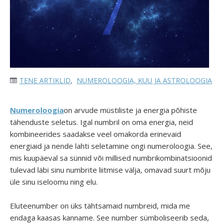
TENE ARTIKLID
,
NUMEROLOOGIA, KUU JA ASTROLOOGIA
Numeroloogia
on arvude müstiliste ja energia põhiste
tähenduste seletus. Igal numbril on oma energia, neid
kombineerides saadakse veel omakorda erinevaid
energiaid ja nende lahti seletamine ongi numeroloogia. See,
mis kuupäeval sa sünnid või millised numbrikombinatsioonid
tulevad läbi sinu numbrite liitmise välja, omavad suurt mõju
üle sinu iseloomu ning elu.
Eluteenumber on üks tähtsamaid numbreid, mida me
endaga kaasas kanname. See number sümboliseerib seda,