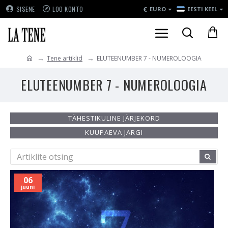
€
SISENE
LOO KONTO
EURO
EESTI KEEL
Tene artiklid
ELUTEENUMBER 7 - NUMEROLOOGIA
ELUTEENUMBER 7 - NUMEROLOOGIA
TÄHESTIKULINE JÄRJEKORD
KUUPÄEVA JÄRGI
06
juuni