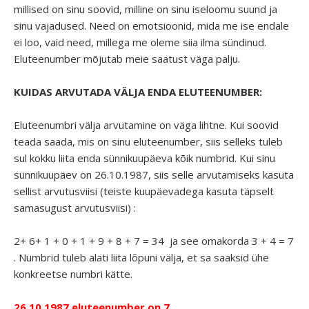
millised on sinu soovid, milline on sinu iseloomu suund ja
sinu vajadused. Need on emotsioonid, mida me ise endale
ei loo, vaid need, millega me oleme siia ilma sündinud.
Eluteenumber mõjutab meie saatust väga palju.
KUIDAS ARVUTADA VÄLJA ENDA ELUTEENUMBER:
Eluteenumbri välja arvutamine on väga lihtne. Kui soovid
teada saada, mis on sinu eluteenumber, siis selleks tuleb
sul kokku liita enda sünnikuupäeva kõik numbrid. Kui sinu
sünnikuupäev on 26.10.1987, siis selle arvutamiseks kasuta
sellist arvutusviisi (teiste kuupäevadega kasuta täpselt
samasugust arvutusviisi) :
2+ 6+ 1 + 0 + 1 + 9 + 8 + 7 = 34 ja see omakorda 3 + 4 = 7
. Numbrid tuleb alati liita lõpuni välja, et sa saaksid ühe
konkreetse numbri kätte.
26.10.1987 eluteenumber on 7