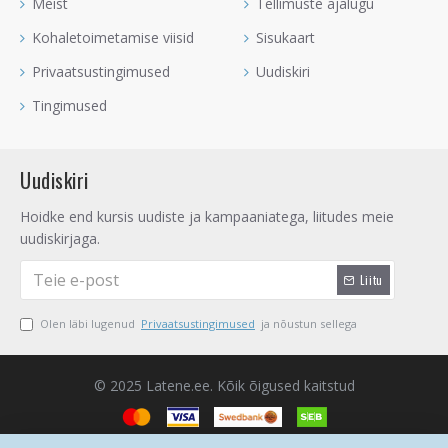
Meist
Tellimuste ajalugu
Kohaletoimetamise viisid
Sisukaart
Privaatsustingimused
Uudiskiri
Tingimused
Uudiskiri
Hoidke end kursis uudiste ja kampaaniatega, liitudes meie
uudiskirjaga.
Liitu
Olen läbi lugenud
Privaatsustingimused
ja nõustun sellega
© 2025 Latene.ee. Kõik õigused kaitstud