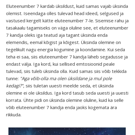
Eluteenumber 7 kardab üksildust, kuid samas vajab üksinda
olemist. Iseendaga olles tulevad head ideed, selgused ja
vastused kergelt kätte eluteenumber 7-le. Sisemise rahu ja
tasakaalu tagamiseks on väga oluline see, et eluteenumber
7 kandja oleks iga teatud aja tagant üksinda enda
elemendis, eemal kõigist ja kõigest. Üksinda olemine on
tegelikult nagu energia kogumine ja koondamine. Kui seda
teha ei saa, siis eluteenumber 7 kandja läheb segadusse ja
endast välja. Iga kord, kui sellised emtosioonid peale
tulevad, siis tuleb üksinda olla. Kuid samas siis võib tekkida
tunne:
"Aga võib-olla ma olen üksildane ja mul pole
kedagi?"
, siis tuletan uuesti meelde seda, et üksinda
olemine ei ole üksildus. Iga kord tasub seda uuesti ja uuesti
korrata. Ühte pidi on üksinda olemine oluline, kuid ka selle
võib eluteenumber 7 kandja enda jaoks kogemata ära
rikkuda.