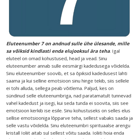
Eluteenumber 7 on andnud sulle ühe
ülesande, mille
sa
võiksid kindlasti enda elujooksul ära teha
. Igal
eluteel on omad kohustused, head ja vead. Sinu
eluteenumber annab sulle eesmärgi kadedusega võidelda.
Sinu eluteenumber soovib, et sa õpiksid kadedusest lahti
saama ja kui selline emotsioon sinu hinge tekib, siis sellele
ei tohi alluda, sellega peab võitlema. Paljud, kes on
sündinud selle eluteenumbriga, nad paratamatult tunnevad
vahel kadedust ja isegi, kui seda tunda ei soovita, siis see
emotsioon kerkib ise esile. Sinu kohustuseks on selles elus
sellise emotsiooniga lõpparve teha, sellest vabaks saada ja
selle vastu võidelda. Sinu eluteenumbri spirituaalse arengu
kristall Ioliit aitab sul sellest võitu saada. Ioliiti hoia enda