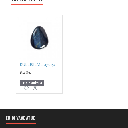
KULLISILM auguga
9.30€
Lisa ostukorvi
ENIM VAADATUD