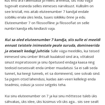
kus end ära rakendada ja milles areneda, siis võib väga
tugevalt esineda selles inimeses närvilisust. Kullisilm on
see kristall, mis aitab eluteenumber 7 kandjal endale
sobiliku eriala üles leida, tuues isiklikku õnne ja edu.
Eluteenumber 7 on filosoofiline ja filosoofiat on selle
numbri kandja ellu kindlasti vaja.
Kui sa oled eluteenumber 7 kandja, siis sulle ei meeldi
ennast teistele inimestele peale suruda, domineerida
ja otseselt kedagi juhtida
. Sulle väga meeldiks, kui teised
inimesed sinu ümber lihtsalt kuulaksid sind ära, võtaksid
sinust inspiratsiooni ja sinu õpetused endaga kaasa ning
teeksid iseseisvalt enda ümber muudatusi. Sa ei salli seda
tunnet, kui keegi tunneb, et sa domineerid, see solvab sind.
Sa pigem otsid lahendusi, kuidas ääri-veeri kellelegi enda
teadmisi, oskusi ja soovi selgeks teha.
Kui sinu eluteenumber on 7 ja kui sinu mõttesse tuleb üks
sähvakas, üks idee, üks küsimus või üks aga... siis see sealt