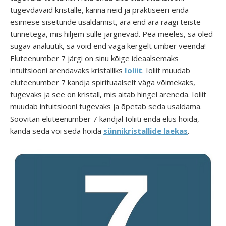
tugevdavaid kristalle, kanna neid ja praktiseeri enda
esimese sisetunde usaldamist, ära end ära räägi teiste
tunnetega, mis hiljem sulle järgnevad. Pea meeles, sa oled
sügav analüütik, sa võid end väga kergelt ümber veenda!
Eluteenumber 7 järgi on sinu kõige ideaalsemaks
intuitsiooni arendavaks kristalliks
Ioliit
. Ioliit muudab
eluteenumber 7 kandja spirituaalselt väga võimekaks,
tugevaks ja see on kristall, mis aitab hingel areneda. Ioliit
muudab intuitsiooni tugevaks ja õpetab seda usaldama.
Soovitan eluteenumber 7 kandjal Ioliiti enda elus hoida,
kanda seda või seda hoida
sünnikristalli
de laekas
.