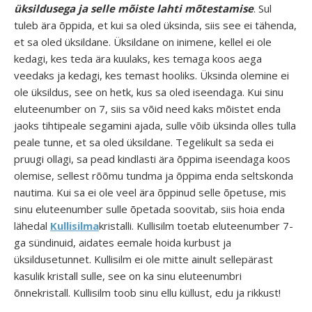
üksildusega ja selle mõiste lahti mõtestamise
. Sul
tuleb ära õppida, et kui sa oled üksinda, siis see ei tähenda,
et sa oled üksildane. Üksildane on inimene, kellel ei ole
kedagi, kes teda ära kuulaks, kes temaga koos aega
veedaks ja kedagi, kes temast hooliks. Üksinda olemine ei
ole üksildus, see on hetk, kus sa oled iseendaga. Kui sinu
eluteenumber on 7, siis sa võid need kaks mõistet enda
jaoks tihtipeale segamini ajada, sulle võib üksinda olles tulla
peale tunne, et sa oled üksildane. Tegelikult sa seda ei
pruugi ollagi, sa pead kindlasti ära õppima iseendaga koos
olemise, sellest rõõmu tundma ja õppima enda seltskonda
nautima. Kui sa ei ole veel ära õppinud selle õpetuse, mis
sinu eluteenumber sulle õpetada soovitab, siis hoia enda
lähedal
Kullisilma
kristalli. Kullisilm toetab eluteenumber 7-
ga sündinuid, aidates eemale hoida kurbust ja
üksildusetunnet. Kullisilm ei ole mitte ainult sellepärast
kasulik kristall sulle, see on ka sinu eluteenumbri
õnnekristall. Kullisilm toob sinu ellu küllust, edu ja rikkust!