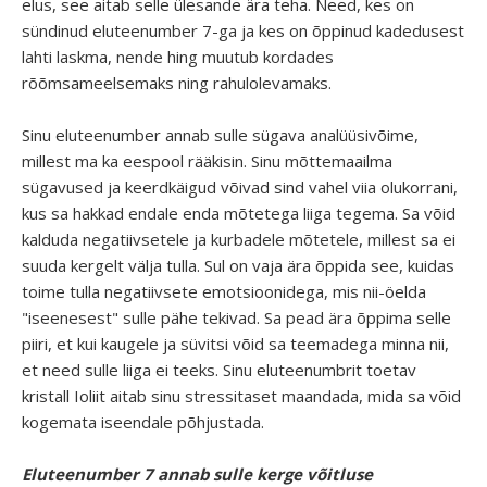
elus, see aitab selle ülesande ära teha. Need, kes on
sündinud eluteenumber 7-ga ja kes on õppinud kadedusest
lahti laskma, nende hing muutub kordades
rõõmsameelsemaks ning rahulolevamaks.
Sinu eluteenumber annab sulle sügava analüüsivõime,
millest ma ka eespool rääkisin. Sinu mõttemaailma
sügavused ja keerdkäigud võivad sind vahel viia olukorrani,
kus sa hakkad endale enda mõtetega liiga tegema. Sa võid
kalduda negatiivsetele ja kurbadele mõtetele, millest sa ei
suuda kergelt välja tulla. Sul on vaja ära õppida see, kuidas
toime tulla negatiivsete emotsioonidega, mis nii-öelda
"iseenesest" sulle pähe tekivad. Sa pead ära õppima selle
piiri, et kui kaugele ja süvitsi võid sa teemadega minna nii,
et need sulle liiga ei teeks. Sinu eluteenumbrit toetav
kristall Ioliit aitab sinu stressitaset maandada, mida sa võid
kogemata iseendale põhjustada.
Eluteenumber 7 annab sulle kerge võitluse