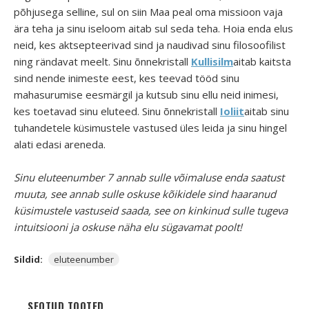
põhjusega selline, sul on siin Maa peal oma missioon vaja
ära teha ja sinu iseloom aitab sul seda teha. Hoia enda elus
neid, kes aktsepteerivad sind ja naudivad sinu filosoofilist
ning rändavat meelt. Sinu õnnekristall
Kullisilm
aitab kaitsta
sind nende inimeste eest, kes teevad tööd sinu
mahasurumise eesmärgil ja kutsub sinu ellu neid inimesi,
kes toetavad sinu eluteed. Sinu õnnekristall
Ioliit
aitab sinu
tuhandetele küsimustele vastused üles leida ja sinu hingel
alati edasi areneda.
Sinu eluteenumber 7 annab sulle võimaluse enda saatust
muuta, see annab sulle oskuse kõikidele sind haaranud
küsimustele vastuseid saada, see on kinkinud sulle tugeva
intuitsiooni ja oskuse näha elu sügavamat poolt!
Sildid:
eluteenumber
SEOTUD TOOTED