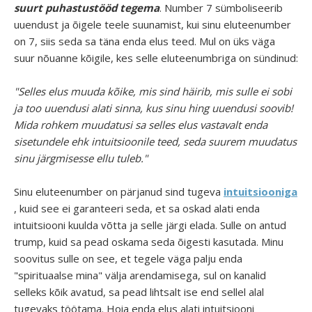
suurt puhastustööd tegema
. Number 7 sümboliseerib
uuendust ja õigele teele suunamist, kui sinu eluteenumber
on 7, siis seda sa täna enda elus teed. Mul on üks väga
suur nõuanne kõigile, kes selle eluteenumbriga on sündinud:
"Selles elus muuda kõike, mis sind häirib, mis sulle ei sobi
ja too uuendusi alati sinna, kus sinu hing uuendusi soovib!
Mida rohkem muudatusi sa selles elus vastavalt enda
sisetundele ehk intuitsioonile teed, seda suurem muudatus
sinu järgmisesse ellu tuleb."
Sinu eluteenumber on pärjanud sind tugeva
intuitsiooniga
, kuid see ei garanteeri seda, et sa oskad alati enda
intuitsiooni kuulda võtta ja selle järgi elada. Sulle on antud
trump, kuid sa pead oskama seda õigesti kasutada. Minu
soovitus sulle on see, et tegele väga palju enda
"spirituaalse mina" välja arendamisega, sul on kanalid
selleks kõik avatud, sa pead lihtsalt ise end sellel alal
tugevaks töötama. Hoia enda elus alati intuitsiooni