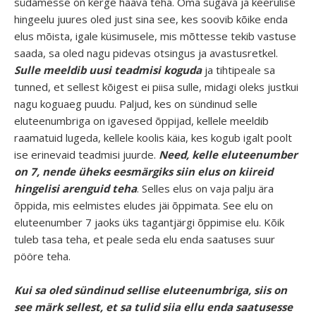
südamesse on kerge haava teha. Oma sügava ja keerulise
hingeelu juures oled just sina see, kes soovib kõike enda
elus mõista, igale küsimusele, mis mõttesse tekib vastuse
saada, sa oled nagu pidevas otsingus ja avastusretkel.
Sulle meeldib uusi teadmisi koguda
ja tihtipeale sa
tunned, et sellest kõigest ei piisa sulle, midagi oleks justkui
nagu koguaeg puudu. Paljud, kes on sündinud selle
eluteenumbriga on igavesed õppijad, kellele meeldib
raamatuid lugeda, kellele koolis käia, kes kogub igalt poolt
ise erinevaid teadmisi juurde.
Need, kelle eluteenumber
on 7, nende üheks eesmärgiks siin elus on kiireid
hingelisi arenguid teha
. Selles elus on vaja palju ära
õppida, mis eelmistes eludes jäi õppimata. See elu on
eluteenumber 7 jaoks üks tagantjärgi õppimise elu. Kõik
tuleb tasa teha, et peale seda elu enda saatuses suur
pööre teha.
Kui sa oled sündinud sellise eluteenumbriga, siis on
see märk sellest, et sa tulid siia ellu enda saatusesse