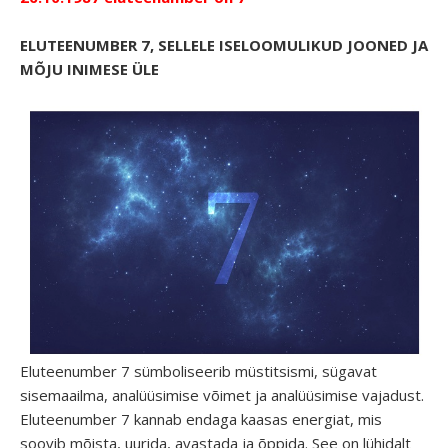
ELUTEENUMBER 7, SELLELE ISELOOMULIKUD JOONED JA
MÕJU INIMESE ÜLE
Eluteenumber 7 sümboliseerib müstitsismi, sügavat
sisemaailma, analüüsimise võimet ja analüüsimise vajadust.
Eluteenumber 7 kannab endaga kaasas energiat, mis
soovib mõista, uurida, avastada ja õppida. See on lühidalt