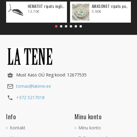
HEMATIIT ripats inglitiib (metall)
AMASONIIT ripats poolkuu (metall)
13.70€
5.90€
Must Kass OÜ Reg kood: 12677535
tomas@latene.ee
+372 5217018
Info
Minu konto
Kontakt
Minu konto