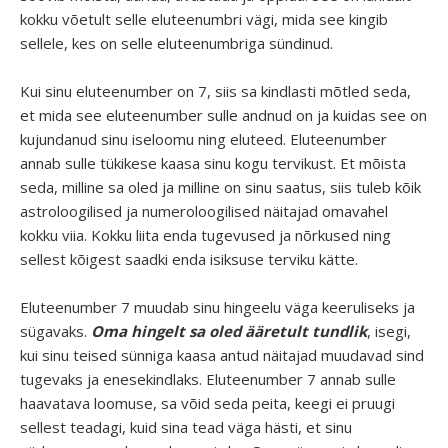
kokku võetult selle eluteenumbri vägi, mida see kingib
sellele, kes on selle eluteenumbriga sündinud.
Kui sinu eluteenumber on 7, siis sa kindlasti mõtled seda,
et mida see eluteenumber sulle andnud on ja kuidas see on
kujundanud sinu iseloomu ning eluteed. Eluteenumber
annab sulle tükikese kaasa sinu kogu tervikust. Et mõista
seda, milline sa oled ja milline on sinu saatus, siis tuleb kõik
astroloogilised ja numeroloogilised näitajad omavahel
kokku viia. Kokku liita enda tugevused ja nõrkused ning
sellest kõigest saadki enda isiksuse terviku kätte.
Eluteenumber 7 muudab sinu hingeelu väga keeruliseks ja
sügavaks.
Oma hingelt sa oled ääretult tundlik
, isegi,
kui sinu teised sünniga kaasa antud näitajad muudavad sind
tugevaks ja enesekindlaks. Eluteenumber 7 annab sulle
haavatava loomuse, sa võid seda peita, keegi ei pruugi
sellest teadagi, kuid sina tead väga hästi, et sinu