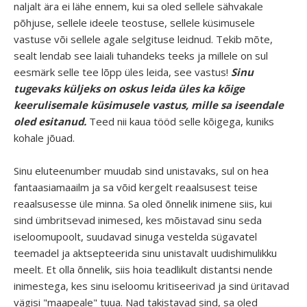
naljalt ära ei lähe ennem, kui sa oled sellele sähvakale
põhjuse, sellele ideele teostuse, sellele küsimusele
vastuse või sellele agale selgituse leidnud. Tekib mõte,
sealt lendab see laiali tuhandeks teeks ja millele on sul
eesmärk selle tee lõpp üles leida, see vastus!
Sinu
tugevaks küljeks on oskus leida üles ka kõige
keerulisemale küsimusele vastus, mille sa iseendale
oled esitanud.
Teed nii kaua tööd selle kõigega, kuniks
kohale jõuad.
Sinu eluteenumber muudab sind unistavaks, sul on hea
fantaasiamaailm ja sa võid kergelt reaalsusest teise
reaalsusesse üle minna. Sa oled õnnelik inimene siis, kui
sind ümbritsevad inimesed, kes mõistavad sinu seda
iseloomupoolt, suudavad sinuga vestelda sügavatel
teemadel ja aktsepteerida sinu unistavalt uudishimulikku
meelt. Et olla õnnelik, siis hoia teadlikult distantsi nende
inimestega, kes sinu iseloomu kritiseerivad ja sind üritavad
vägisi "maapeale" tuua. Nad takistavad sind, sa oled