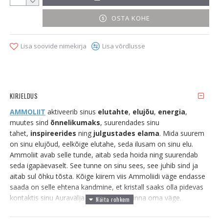
OSTA KOHE
Lisa soovide nimekirja
Lisa võrdlusse
KIRJELDUS
AMMOLIIT
aktiveerib sinus
elutahte
,
elujõu
,
energia
,
muutes sind
õnnelikumaks
, suurendades sinu
tahet,
inspireerides
ning
julgustades elama
. Mida suurem
on sinu elujõud, eelkõige elutahe, seda ilusam on sinu elu.
Ammoliit avab selle tunde, aitab seda hoida ning suurendab
seda igapäevaselt. See tunne on sinu sees, see juhib sind ja
aitab sul õhku tõsta. Kõige kiirem viis Ammoliidi väge endasse
saada on selle ehtena kandmine, et kristall saaks olla pidevas
kontaktis sinu Auraväljaga ja suunata sinna oma väge.