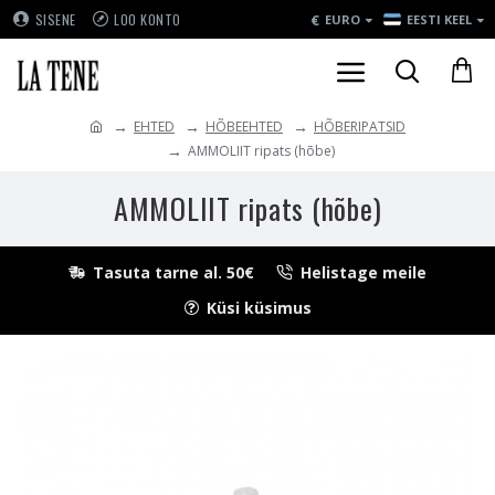
€
SISENE
LOO KONTO
EURO
EESTI KEEL
EHTED
HÕBEEHTED
HÕBERIPATSID
AMMOLIIT ripats (hõbe)
AMMOLIIT ripats (hõbe)
Tasuta tarne al. 50€
Helistage meile
Küsi küsimus