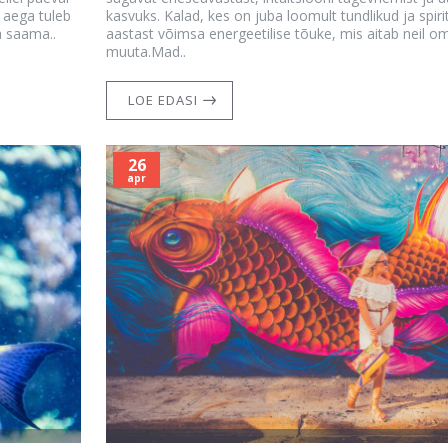
a aega tuleb
kasvuks. Kalad, kes on juba loomult tundlikud ja spiri
a saama..
aastast võimsa energeetilise tõuke, mis aitab neil o
muuta.Mad..
LOE EDASI
26
apr