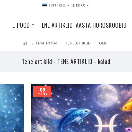
€
EESTI KEEL
EURO
E-POOD
TENE ARTIKLID
AASTA HOROSKOOBID
Tene artiklid
TENE ARTIKLID
Otsi
Tene artiklid - TENE ARTIKLID - kalad
09
märts