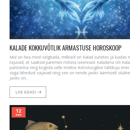
KALADE KOKKUVÕTLIK ARMASTUSE HOROSKOOP
Mul on hea meel selgitada, millised on Kalad suhetes ja kuidas
tajuvad, et saaksid paremini mõista iseennast Kaladena või Kal
partnerina ning kogeda selle imelise Astroloogilise tähtkuju ener
väga lähedust vajavad ning see on nende jaoks äärmiselt oluline
jaoks on..
LOE EDASI
12
nov