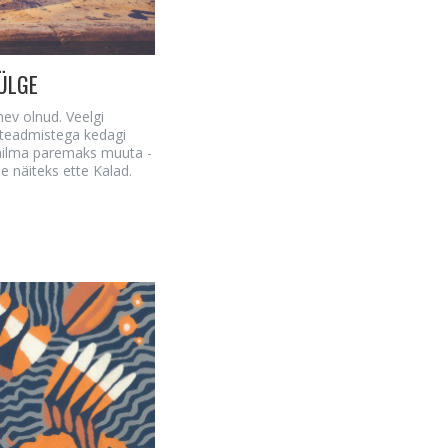
KÜLGE
nev olnud. Veelgi
 teadmistega kedagi
maailma paremaks muuta -
e näiteks ette Kalad.