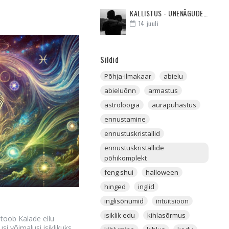
KALLISTUS - UNENÄGUDE SELETAJA
14
juuli
Sildid
Põhja-ilmakaar
abielu
abieluõnn
armastus
astroloogia
aurapuhastus
ennustamine
ennustuskristallid
ennustuskristallide
põhikomplekt
feng shui
halloween
hinged
inglid
inglisõnumid
intuitsioon
isiklik edu
kihlasõrmus
ob Kalade ellu
si võimalusi isiklikuks