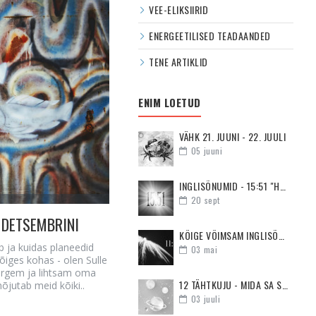
VEE-ELIKSIIRID
ENERGEETILISED TEADAANDED
TENE ARTIKLID
ENIM LOETUD
VÄHK 21. JUUNI - 22. JUULI
05
juuni
INGLISÕNUMID - 15:51 "HOIA PEA PÜSTI JA OLE MOTIVEERITUD"
20
sept
 DETSEMBRINI
KÕIGE VÕIMSAM INGLISÕNUM - 11:11
ab ja kuidas planeedid
03
mai
i õiges kohas - olen Sulle
ergem ja lihtsam oma
12 TÄHTKUJU - MIDA SA SUHTES KÕIGE ENAM VAJAD
mõjutab meid kõiki..
03
juuli