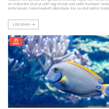
on erakordne jõud ja selle vägi kestab vaid sellel Kuufaasil. Sed
enda kasuks maksimaalselt rakendada. Kas sa oled valmis tead
LOE EDASI
25
jaan