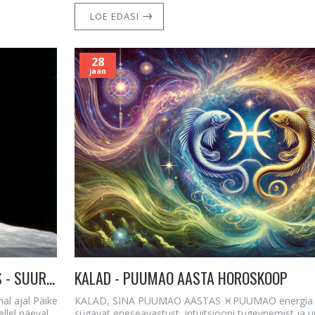
LOE EDASI
28
jaan
KUU VIIMANE VEERAND AMBURIS JA PÄIKE KALADES - SUUR TRANSFORMATSIOON
KALAD - PUUMAO AASTA HOROSKOOP
al ajal Päike
KALAD, SINA PUUMAO AASTAS ♓PUUMAO energia to
llel päeval
sügavat eneseavastust, intuitsiooni tugevnemist ja uu