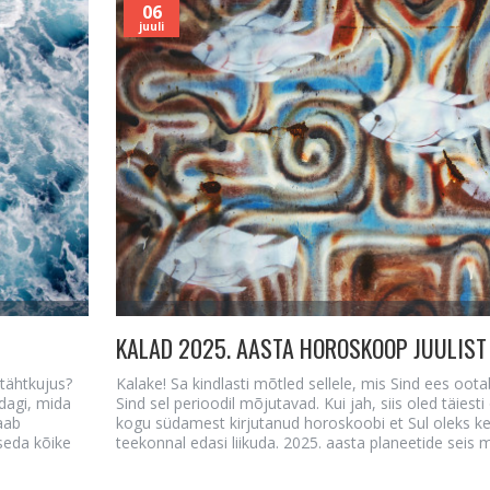
06
juuli
KALAD 2025. AASTA HOROSKOOP JUULIST
 tähtkujus?
Kalake! Sa kindlasti mõtled sellele, mis Sind ees oot
idagi, mida
Sind sel perioodil mõjutavad. Kui jah, siis oled täiest
aab
kogu südamest kirjutanud horoskoobi et Sul oleks k
seda kõike
teekonnal edasi liikuda. 2025. aasta planeetide seis 