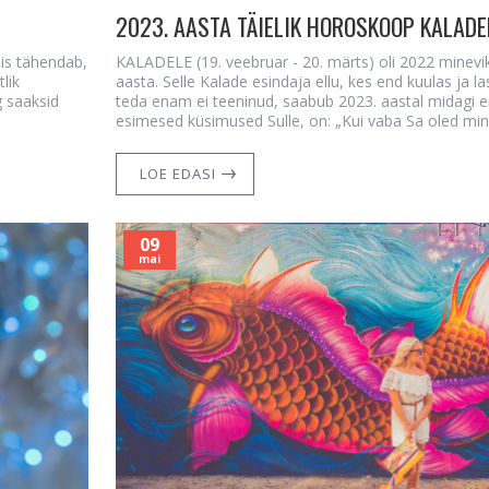
2023. AASTA TÄIELIK HOROSKOOP KALADE
is tähendab,
KALADELE (19. veebruar - 20. märts) oli 2022 minev
lik
aasta. Selle Kalade esindaja ellu, kes end kuulas ja l
g saaksid
teda enam ei teeninud, saabub 2023. aastal midagi e
esimesed küsimused Sulle, on: „Kui vaba Sa oled minev
LOE EDASI
09
mai