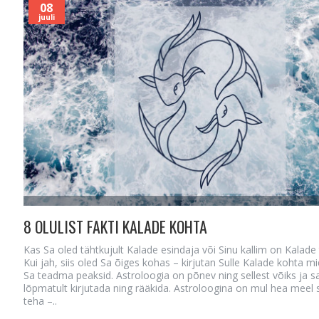
08
juuli
8 OLULIST FAKTI KALADE KOHTA
Kas Sa oled tähtkujult Kalade esindaja või Sinu kallim on Kalade
Kui jah, siis oled Sa õiges kohas – kirjutan Sulle Kalade kohta m
Sa teadma peaksid. Astroloogia on põnev ning sellest võiks ja s
lõpmatult kirjutada ning rääkida. Astroloogina on mul hea meel 
teha –..