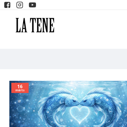
16
märts