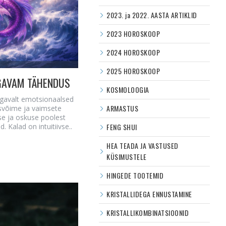
2023. ja 2022. AASTA ARTIKLID
2023 HOROSKOOP
2024 HOROSKOOP
2025 HOROSKOOP
ÜGAVAM TÄHENDUS
KOSMOLOOGIA
sügavalt emotsionaalsed
ARMASTUS
lusvõime ja vaimsete
e ja oskuse poolest
. Kalad on intuitiivse..
FENG SHUI
HEA TEADA JA VASTUSED
KÜSIMUSTELE
HINGEDE TOOTEMID
KRISTALLIDEGA ENNUSTAMINE
KRISTALLIKOMBINATSIOONID