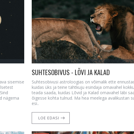
SUHTESOBIVUS - LÕVI JA KALAD
ava sisemise
Suhtesobivusi astroloogias on võimalik ette ennusta
lsetest
kuidas üks ja teine tähtkuju esindaja omavahel kokku
 Sind
teada saada, kuidas Lõvid ja Kalad omavahel läbi saav
ad nägema
õigesse kohta tulnud. Ma hea meelega avalikustan s
esi..
LOE EDASI