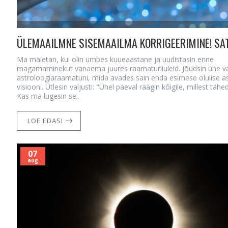
Ma mäletan, kui olin umbes kuueaastane ja uudistasin enne
magamaminekut vanaema juures raamaturiiuleid. Jõudsin ühe v
astroloogiaraamatuni, mida avades sain enda esimese olulise as
visiooni. Ütlesin valjusti: "Ühel päeval räägin kõigile, millest tähe
Kas ma lugesin se..
LOE EDASI
07
aug