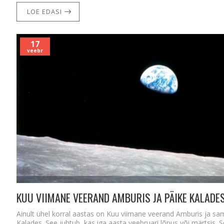
LOE EDASI
17
veebr
Ainult ühel korral aastas on Kuu viimane veerand Amburis ja sam
Kalades. See juhtub, kas iga aasta veebruari lõpus või märtsis. Se