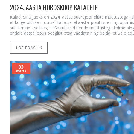
2024. AASTA HOROSKOOP KALADELE
Kalad, Sinu jaoks on 2024. aasta suurejooneliste muutustega. M
et kõige olulisem on säilitada sellel aastal positiivne ning optimist
suhtumine - selleks, et Sa tuleksid nende muutustega toime nin
endale aasta lõpus peeglist otsa vaadata ning öelda, et Sa oled..
LOE EDASI
03
märts