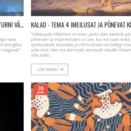
ÜLEMAAILMNE SISEMAAILMA KORRIGEERIMINE! SATURNI VÄGI KALADES 7. MÄRTS 2023 - 24. MAI 2025
KALAD - TEMA 4 IMEILUSAT JA PÕNEVAT 
Tähtkujude tõlkimine on minu jaoks alati ääretult põ
äga vana
põnevam ja inspireerivam on see, kui ma saan enda
troloogilise
spirituaalselt rikastada ja rõõmustada või kellegi 
d räägivad!"
selle eest olen ma äärmiselt-äärmiselt tänulik! Võtam
Võin kõiki..
LOE EDASI
20
juuli