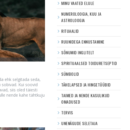
MINU VAATED ELULE
NUMEROLOOGIA, KUU JA
ASTROLOOGIA
RITUAALID
RUUNIDEGA ENNUSTAMINE
SÕNUMID INGLITELT
SPIRITUAALSED TOIDURETSEPTID
SÜMBOLID
da ehk selgitada seda,
TÄHELAPSED JA HINGETÜÜBID
 sobivad. Kui soovid
ad, siis oled täiesti
ulle nende kahe tähtkuju
TAIMED JA NENDE KASULIKUD
OMADUSED
TERVIS
UNENÄGUDE SELETAJA