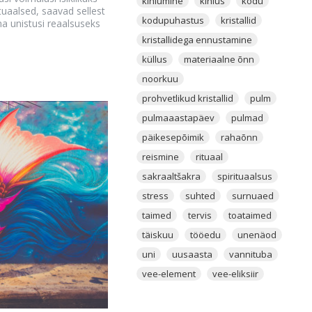
kihlumine
kihlus
kodu
tuaalsed, saavad sellest
kodupuhastus
kristallid
ma unistusi reaalsuseks
kristallidega ennustamine
küllus
materiaalne õnn
noorkuu
prohvetlikud kristallid
pulm
pulmaaastapäev
pulmad
päikesepõimik
rahaõnn
reismine
rituaal
sakraaltšakra
spirituaalsus
stress
suhted
surnuaed
taimed
tervis
toataimed
täiskuu
tööedu
unenäod
uni
uusaasta
vannituba
vee-element
vee-eliksiir