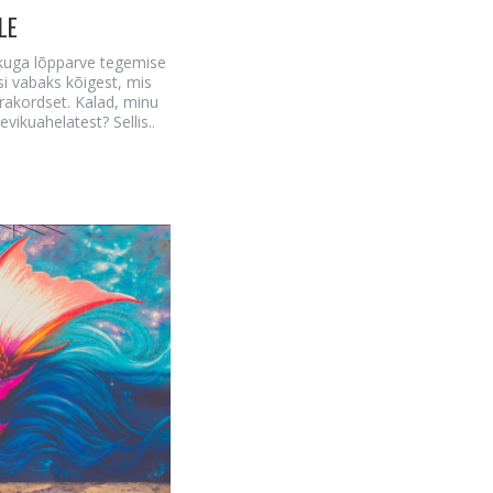
LE
ikuga lõpparve tegemise
asi vabaks kõigest, mis
rakordset. Kalad, minu
ikuahelatest? Sellis..