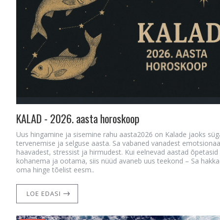
KALAD - 2026. aasta horoskoop
Uus hingamine ja sisemine rahu aasta2026 on Kalade jaoks süg
tervenemise ja selguse aasta. Sa vabaned vanadest emotsionaa
haavadest, stressist ja hirmudest. Kui eelnevad aastad õpetasid
kohanema ja ootama, siis nüüd avaneb uus teekond – Sa hakk
oma hinge tõelist eesm..
LOE EDASI