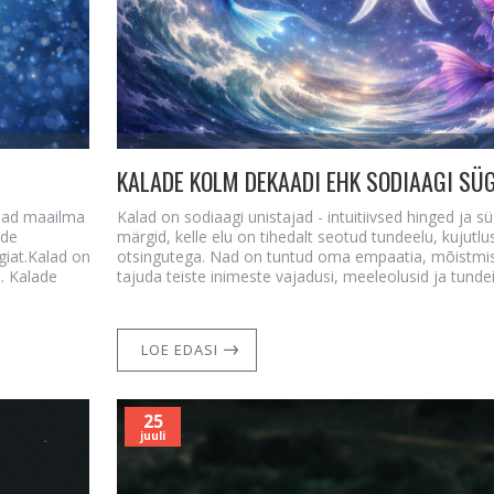
KALADE KOLM DEKAADI EHK SODIAAGI S
 nad maailma
Kalad on sodiaagi unistajad - intuitiivsed hinged ja 
ade
märgid, kelle elu on tihedalt seotud tundeelu, kujut
giat.Kalad on
otsingutega. Nad on tuntud oma empaatia, mõistmis
. Kalade
tajuda teiste inimeste vajadusi, meeleolusid ja tundeid
LOE EDASI
25
juuli