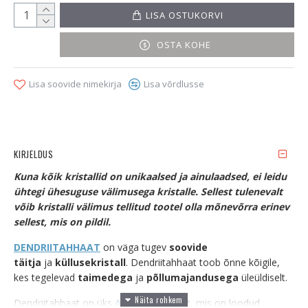
LISA OSTUKORVI
OSTA KOHE
Lisa soovide nimekirja
Lisa võrdlusse
KIRJELDUS
Kuna kõik kristallid on unikaalsed ja ainulaadsed, ei leidu
ühtegi ühesuguse välimusega kristalle. Sellest tulenevalt
võib kristalli välimus tellitud tootel olla mõnevõrra erinev
sellest, mis on pildil.
DENDRIITAHHAAT
on väga tugev
soovide
täitja
ja
küllusekristall
. Dendriitahhaat toob õnne kõigile,
kes tegelevad
taimedega
ja
põllumajandusega
üleüldiselt.
Dendriitahhaat on üks
Ahhaadi
liikidest, mis on loodud