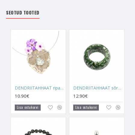
on läbirääkimiste kristall, mis edendab igas valdkonnas
suhtlemist.
SEOTUD TOOTED
-
See on kristall kõigile neile, kelle töö on seotud
ravitsemisega, ravimisega, massaažiga, teraapiatega või
mingit sorti inimeste aitamisega. See ei luba energial ära
kuluda ja aitab järjepidevalt inimesi aidata nii, et ei tekiks
suuremat sorti energia kadu.
- Vanade uskumuste kohaselt toob Dendriitahhaat head õnne
kõigile neile, kes tegelevad taimedega, taimede
kasvatamisega, põllumajandusega ja üleüldiselt ka head õnne
näiteks enda kodu taimi kasvatades. See on taimekasvatajate
DENDRIITAHHAAT ripats suletud kinnitusega (hõbe)
DENDRIITAHHAAT sõrmus (lai)
tööedu kristall, mis toob selles valdkonnas küllust, head saaki
ja edu.
10.90€
12.90€
Lisa ostukorvi
Lisa ostukorvi
- Dendriitahhaat aitab saada sügavat, tugevat ja spirituaalset
kontakti loodusega. Aitab neid, kes soovivad
alternatiivmeditsiini õppida ja seda praktiseerima hakata. On
väga kasulik taimedega tervendajatele, aidates leida uusi viise
taimi kasutada, aidates neid õppida ja kasvatada.