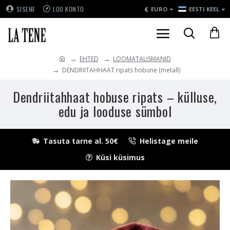
€
SISENE
LOO KONTO
EURO
EESTI KEEL
EHTED
LOOMATALISMANID
DENDRIITAHHAAT ripats hobune (metall)
Dendriitahhaat hobuse ripats – külluse,
edu ja looduse sümbol
Tasuta tarne al. 50€
Helistage meile
Küsi küsimus