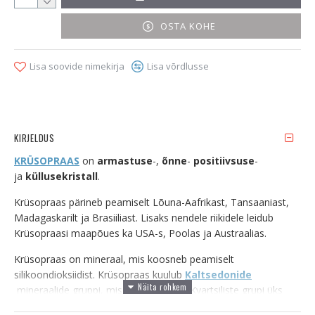
OSTA KOHE
Lisa soovide nimekirja
Lisa võrdlusse
KIRJELDUS
KRÜSOPRAAS
on
armastuse
-,
õnne
-
positiivsuse
-
ja
küllusekristall
.
Krüsopraas pärineb peamiselt Lõuna-Aafrikast, Tansaaniast,
Madagaskarilt ja Brasiiliast. Lisaks nendele riikidele leidub
Krüsopraasi maapõues ka USA-s, Poolas ja Austraalias.
Krüsopraas on mineraal, mis koosneb peamiselt
silikoondioksiidist. Krüsopraas kuulub
Kaltsedonide
mineraalide gruppi, mis on omakorda Kvartsiliste grupi üks
alamliike. Krüsopraasile on omane pruunikas-rohekas toon.