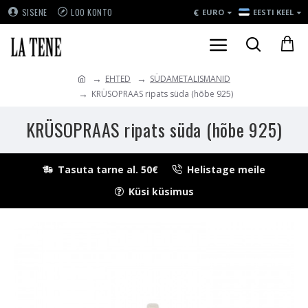
€
SISENE
LOO KONTO
EURO
EESTI KEEL
EHTED
SÜDAMETALISMANID
KRÜSOPRAAS ripats süda (hõbe 925)
KRÜSOPRAAS ripats süda (hõbe 925)
Tasuta tarne al. 50€
Helistage meile
Küsi küsimus