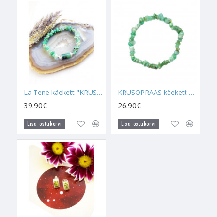
on veel mõned armastusekristallid, siis see aitab suhetest
tingitud probleeme lahendada, ja kui see aspekt on täidetud,
siis hakkab Krüsopraas head armastust ligi tõmbama. Selle
kristalli elutuppa viimine loob head meeleolu ning tekitab
huumorit. Asetades Krüsopraasi kodu Ida- või Kagu-piirkonda,
aitab see ligi meelitada materiaalset küllust.
SÜDAME SÜMBOLIL
on oma tähendus ning kui seda
La Tene käekett "KRÜSOPRAAS"
KRÜSOPRAAS käekett chips
kombineerida kristalliga, siis tuuakse välja sellel kristallil teatud
omadused. Südame kuju sümboliseerib armastust, usaldust,
39.90€
26.90€
kirge, ühtsust, sensuaalsust, naiselikkust ja külgetõmmet.
Lisa ostukorvi
Lisa ostukorvi
Nõiad kasutavad südame sümbolit armastuse ja suhete
tugevdamise rituaalides ning armastuse ligitõmbamiseks.
Krüsopraasi kandmine
Südametšakra
ja
Kurgutšakra
kohal aitab selle kandjale tuua järgmist:
- Krüsopraas on nr 1 LOTOÕNNE, rahaõnne, küllusliku
energiat ligi tõmbava ja head õnne aktiveeriv kristall. Seda
kandes, eriti kõrvas, suudad sa ära tabada, kuhu enda raha