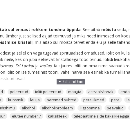
itab sul ennast rohkem tundma õppida
. See aitab
mõista
seda, m
inu ümber just sellised asjad toimuvad ja miks need inimesed on koos 
istmise kristall
, mis aitab sul mõista tervet enda elu ja selle tähend
liikidest ja sellel on väga tugevad spirituaalsed omadused. Ioliit on küllal
hk neile, kes on juba eelnevalt kristallidega tööd teinud. Ioliidi leiukoh
Burmas
,
Sri Lankal
ja
Indias
. Kusjuures Ioliit on oma nime saanud kr
on Ioliit on ise tumesinist tooni, vahel harva see esineb ka tumelillana
tekstuuri osad.
e, kes soovivad avastada enda andeid ja spirituaalseid oskusi. See on 
id
poleeritud
ioliit poleeritud
maagia
astraalrännak
enda
seda, mis mulle sünnist kaasa on antud.
k
kunstnik
laulja
paremad suhted
pereliikmed
pere
l
l
udishimu
alkohol
alkoholiprobleem
liigsöömine
peavalud
bur
elutee number 7
kaksikleek
telepaatiline side kaksikleegiga
stnike kristall, mida hoitakse maalimise, kirjutamise või visioonide t
itab uusi kunstiteoseid välja mõelda ja seda võivad kasutada ka muusi
e, kes soovivad avastada enda andeid ja spirituaalseid oskusi.