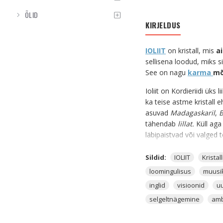
ÕLID
KIRJELDUS
IOLIIT
on kristall, mis
a
sellisena loodud, miks s
See on nagu
karma
mõ
Ioliit on Kordieriidi üks 
ka teise astme kristall e
asuvad
Madagaskaril
,
tähendab
lillat.
Küll aga 
läbipaistvad või valged 
Ioliit on ennekõike neil
Sildid:
IOLIIT
Kristall
selleks, et avada kõike 
loomingulisus
muusi
Loomingulisuse kristal
inglid
visioonid
u
selgeltnägemine
am
Ioliit on muusade ja kun
loomingulisus. Ioliit a
Ioliit on ennekõike neil