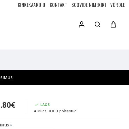
KINKEKAARDID
KONTAKT
SOOVIDE NIMEKIRI
VÕRDLE
ÜSIMUS
3.80€
LAOS
Mudel:
IOLIIT poleeritud
uurus