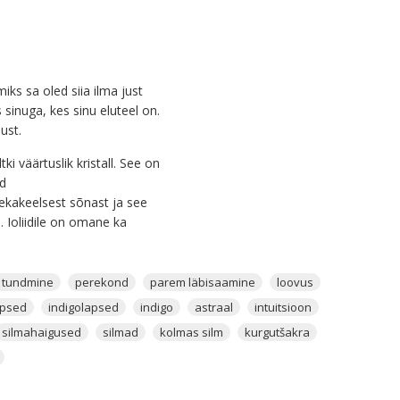
iks sa oled siia ilma just
sinuga, kes sinu eluteel on.
ust.
tki väärtuslik kristall. See on
ad
eekakeelsest sõnast ja see
. Ioliidile on omane ka
kristall, mida kannan mina
 tundmine
perekond
parem läbisaamine
loovus
apsed
indigolapsed
indigo
astraal
intuitsioon
silmahaigused
silmad
kolmas silm
kurgutšakra
ööruumides, et avada ülim
kud, aga seda pigem ehtena.