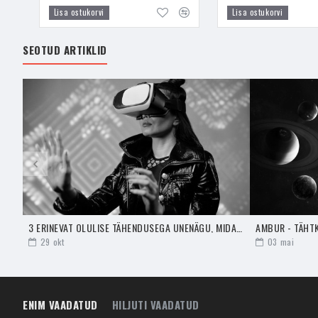
Kasutage Ioliiti vaid sii
Lisa ostukorvi
Lisa ostukorvi
tühja augu. Siis olete va
SEOTUD ARTIKLID
Ioliiti on hea kanda end
energiaid, visioone ja sõ
sõnumeid edastada nii, e
Ioliiti hoitakse pendliko
selgelt. See on kristall
Uudishimu vaigistami
Kui Ioliit kombineerida
G
kristallid kaotada liigs
kasutuselevõtmist neid kr
peidetakse kristallid är
3 ERINEVAT OLULISE TÄHENDUSEGA UNENÄGU, MIDA SA NÄED
AMBUR - TÄHT
29
okt
03
mai
Alkoholisõltuvuses va
Ioliit kombineeritult
Tšar
võiksid olla selle inim
ENIM VAADATUD
HILJUTI VAADATUD
pidevalt kaasas.