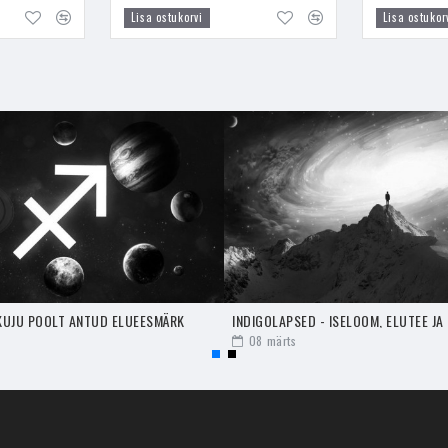
s, kui te tõesti tunnete, et kuulute siia kristallimaailma ja sellest loo
Lisa ostukorvi
Lisa ostukor
lmis selle kristalli ülivõimsaks ja maagiliseks mõjuks.
aga kaasas, see muudab sinu Aura spirituaalsetele energiatele vastuvõ
numeid kätte saada. Kõige enam töötab Ioliit Inglitega suhtlemisel. See
t sa need ka kätte saaksid ja vastupidi sinul temale sõnumeid saata n
tis, taro- või inglikaartide karbi juures või visioonitööd tehes laual, e
, mida kannan mina selleks, et avada kõike seda, mis mulle sünnist kaa
ne
agaadiga
ja neid endaga kaasas kanda või välisukse/värava kõrvale 
e uudishimu, mis on tulnud mõnelt konkreetselt inimeselt. Selleks tuleb 
istalle peos hoida ja mõtelda selle inimese peale, kes pistab liialt oma
a või kantakse endaga kaasas ja need kristallid hakkavad vaikselt sed
KUJU POOLT ANTUD ELUEESMÄRK
INDIGOLAPSED - ISELOOM, ELUTEE JA
08
märts
baks
oiidi
,
Ametüsti
ja
Tsitriiniga
aitab lahti saada pidevast vajadusest a
ese "lemmikkohas", kus soovitakse alkoholi soovitakse manustada või o