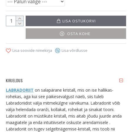
LISA OSTUKORVI
OSTA KOHE
Lisa soovide nimekirja
Lisa võrdlusse
KIRJELDUS
LABRADORIIT
on salapärane kristall, mis on ise hallikas-
rohekas, aga kui see päikesevalgust näeb, siis tuleb
Labradoriidist välja mitmekülgne värvikuma. Labradoriit võib
välja helendada oranži, kollakat, rohekat ja sinakat tooni.
Labradoriit on müstikute kristall, mis aitab jõudu juurde anda
maagiatele ja enda intuitiivsete oskuste arendamisele .
Labradoriit on tugev selgeltnägemise-kristall, mis toob nii