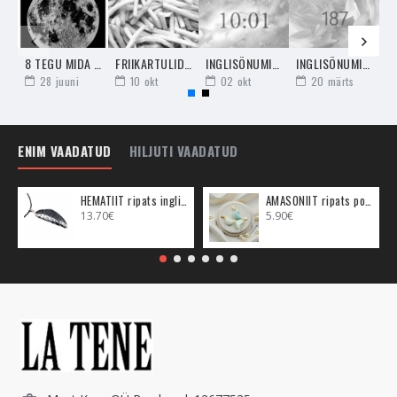
Labradoriiti on tervendajal kasulik tervendamise ajal kanda
ehtena või hoida seda erineval kujul.
8 TEGU MIDA TÄISKUU AJAL TEHA EI TOHI
FRIIKARTULID - UNENÄGUDE SELETAJA
INGLISÕNUMID - 10:01 "TEOSTA OMA IDEED"
INGLISÕNUMID - 187 "KUULA OMA MÕTTEID, NENDES ON SÕNUM SU INGLITELT"
28
juuni
10
okt
02
okt
20
märts
Labradoriidit on väga müstiline ja spirituaalne kristall ning selle
toimed ei saagi olla vähem müstilisemad. Labradoriidil on
oskus sind juhatada saatuserajal õigele teele, aidates sul ise
ENIM VAADATUD
HILJUTI VAADATUD
märgata kuhu poole sa peaksid liikuma ja miks just sellise
suuna enda elus võtma. Mida intensiivsemas kontaktis sa
Labradoriidiga oled ehk mida rohkem sa seda kasutad, seda
HEMATIIT ripats inglitiib (metall)
AMASONIIT ripats poolkuu (metall)
13.70€
5.90€
kiiremini sa saatuserajal õigele teele jõuad.
Labradoriit aitab märgata seda miks mõni asi sinu elus üldse
on juhtunud, see toob selgust ja visioone selle kohta, mis
omavahel on minevikus seotud olnud. Labradoriit aitab selgeks
mõelda kõik minevikus juhtunu ja see aitab sul seda kõike
mõista. Labradoriiti on väga kasulik koos
Lasuriidi
või
Fluoriidiga
kanda ja kasutada, et veelgi kiiremaks nende