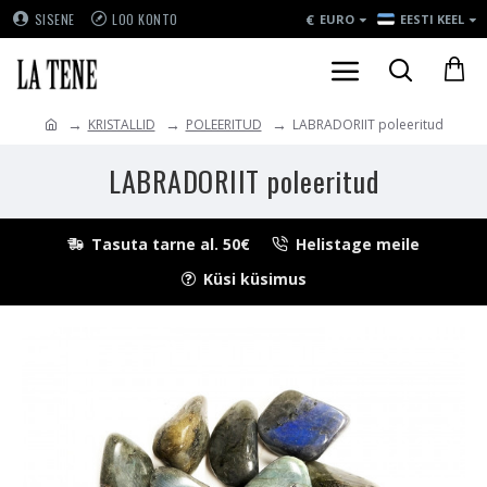
€
SISENE
LOO KONTO
EURO
EESTI KEEL
KRISTALLID
POLEERITUD
LABRADORIIT poleeritud
LABRADORIIT poleeritud
Tasuta tarne al. 50€
Helistage meile
Küsi küsimus