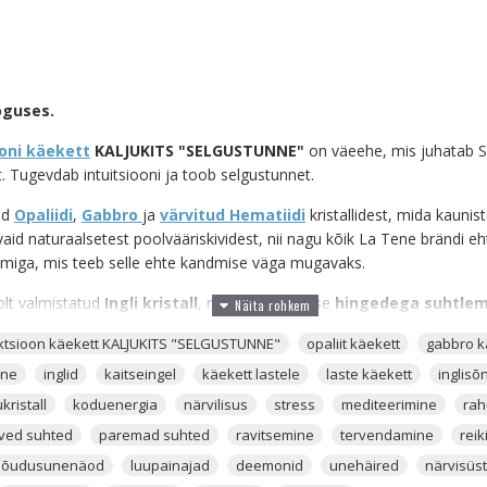
oguses.
ooni käekett
KALJUKITS "SELGUSTUNNE"
on väeehe, mis juhatab Si
. Tugevdab intuitsiooni ja toob selgustunnet.
ud
Opaliidi
,
Gabbro
ja
värvitud Hematiidi
kristallidest, mida kauni
vaid naturaalsetest poolvääriskividest, nii nagu kõik La Tene brändi 
miga, mis teeb selle ehte kandmise väga mugavaks.
lt valmistatud
Ingli kristall
, mida kasutatakse
hingedega suhtlem
aliit aitab sul enda
kaitseingliga
kontaktis olla, aidates temal ja ka t
ektsioon käekett KALJUKITS "SELGUSTUNNE"
opaliit käekett
gabbro k
Opaliit suurendab
rahutunnet
ja
aitab vabastada muremõtteid
.
el on koht sinu südames. Opaliiti hoia magamistoas, et see aitaks
nne
inglid
kaitseingel
käekett lastele
laste käekett
inglis
In
de maailma prohvetlikuks muuta. Opaliit aitab ja toetab sind!
kristall
koduenergia
närvilisus
stress
mediteerimine
rah
rved suhted
paremad suhted
ravitsemine
tervendamine
reik
nergiaväärtusega klaaskristall, mida tehakse metalli ühendamisel
Dolo
all, ei tähenda, et sellel kristallil oleks vähem väärtust ja jõudu. Opalii
õudusunenäod
luupainajad
deemonid
unehäired
närvisüs