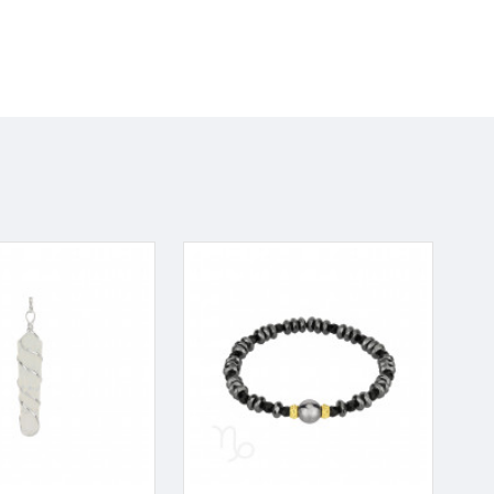
Tegemist on kristalliga, mis
 või kasuta Opaliiti, et see
s on seotud
Inglitega
ja
. Kui sind huvitab Inglite
aavutada. Opaliit ühendab sind
 kaitseingliga. Kaitseingliga
ade mõjutuste ja valede
paliit meeldib väga paljudele
paliidi kasutamine või
, kuidas oma kaitseingliga
ktis, seda tugevamaks muutub