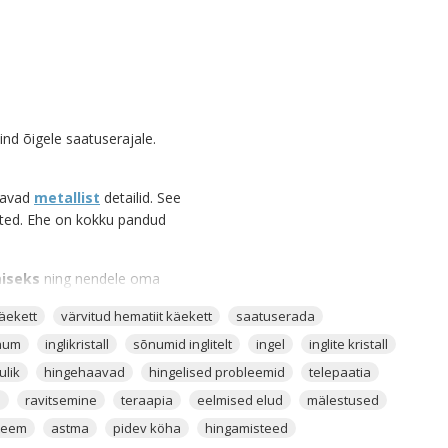
nd õigele saatuserajale.
stavad
metallist
detailid. See
ehted. Ehe on kokku pandud
iseks
ning nendele oma
eistel Inglitel sind õigel ajal
äekett
värvitud hematiit käekett
saatuserada
 Aitab telepaatilist sidet
õnum
glitel läbi une sinuga
inglikristall
sõnumid inglitelt
ingel
inglite kristall
ulik
hingehaavad
hingelised probleemid
telepaatia
i
ravitsemine
teraapia
eelmised elud
mälestused
miidiga
. See, et Opaliit on
t on siiski tehtud looduslikest
teem
astma
pidev köha
hingamisteed