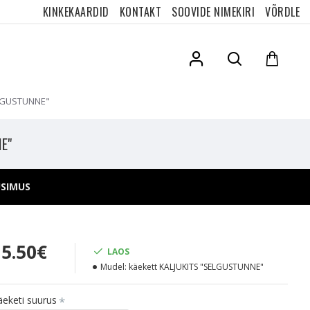
KINKEKAARDID
KONTAKT
SOOVIDE NIMEKIRI
VÕRDLE
SELGUSTUNNE"
NE"
ÜSIMUS
35.50€
LAOS
Mudel:
käekett KALJUKITS "SELGUSTUNNE"
äeketi suurus