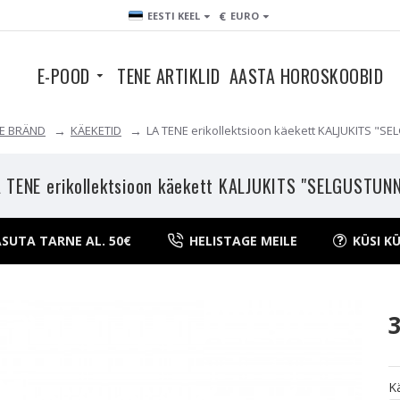
€
EESTI KEEL
EURO
E-POOD
TENE ARTIKLID
AASTA HOROSKOOBID
NE BRÄND
KÄEKETID
LA TENE erikollektsioon käekett KALJUKITS "
 TENE erikollektsioon käekett KALJUKITS "SELGUSTUN
SUTA TARNE AL. 50€
HELISTAGE MEILE
KÜSI K
K