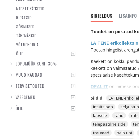
MEESTE KÄEKETID
KIRJELDUS
LISAINFO
RIPATSID
SÕRMUSED
Toodet on piiratud k
TÄHEMÄRGID
LA TENE erikollektsi
VÕTMEHOIDJA
Toetab hingelist arengut
ÕLID
Käekett on kokku pand
LÕPUMÜÜK KUNI -30%
käekett on valmistatud 
MUUD KAUBAD
spetsiaalse käeehtekum
TERVISETOOTED
OPALIIT
on inimese poo
mõtete edastamiseks. Op
VÄEESEMED
Sildid:
LA TENE erikoll
kaitsta ning juhendada. 
saavutada nendega, kell
intuitsioon
selgustu
ÕLID
suhelda
ja sinu unenägu
lapsele
rahu
rahu
telepaatiline side
te
Opaliit on väga kõrge e
inimese enda tehtud krist
traumad
halb uni
elementidest.