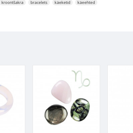
kroontšakra
bracelets
käeketid
käeehted
da hingelisi muudatusi ja viia sind läbi spirituaalse transformatsiooni. 
 ja seetõttu tekitab sinus soovi enda juures midagi parandada. Kanna
ndil edasi liikuda.
tall. Tegemist on ühe tugevama ja konkreetsema väega kristalliga, mi
. Kui sa otsid kristallide seast Inglikristalli, siis sa just leidsid selle
 lähedust või soovid veel rohkem tunda, siis Opaliit aitab sul seda s
litega.
indlasti kõikidel väikestel lastel. See hoiab neid ühenduses oma isikliku
line. Tema on see, kes kaitseb last halva, kurja, ärakasutamise, halb
ing aitab lapsel kuulata oma intuitsiooni.
ub enda poole neid, kellel on vaja Inglitelt sõnumeid saada. Mistõttu O
useks on, et lapsed näevad oma Ingleid ja soovivad nendega suhelda. O
õista ja nende sõnumitest aru saada. Loe artiklit ka teistest viisidest
ndmine annab (võib kanda mõlemal käel):
kus sind ja
Ingleid
kontakti viia. Mida kauem on Opaliit sinuga konta