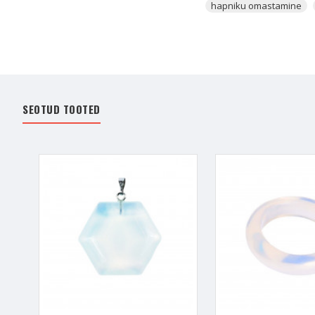
hapniku omastamine
Opaliit aitab sul saavuta
suunab hinge end muutma
aitaks sul hingelisel tasa
Opaliit on INGLITE kris
nendega ühenduse loomisega
SEOTUD TOOTED
maailm, sa tunned nende
kaitseingli
ja teiste Ing
Soovitan Opaliiti kanda k
kontakt on äärmiselt olu
valikute tegemise eest n
Opaliidi kristall ka kuts
lastele ning selle põhj
kandmine aitab Ingleid m
kontakti saada,
SIIT
.
OPALIIDI käe peal ka
- Opaliidil on olemas os