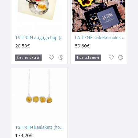
Tuli on osa loodusest ja kristallid samuti. See, et inimesed ise
aitavad Tsitriinil ennast luua on täiesti tavaline ja see ei muuda
selle kristalli toimet nõrgemaks, vaid just võimsamaks. Seega,
kui oled kuulnud kusagilt seda, et Tsitriin ei ole Tsitriin, siis see
ei ole ikka päri tõsi. Kõik kristallid loovad end teistest
kristallidest ja seda mõjutavad maapõues olevad
TSITRIIN auguga tipp (paelaga)
LA TENE kinkekomplekt "ÜLIM RIKKUS ja TÖÖEDU"
temperatuurid, on olemas ka palju teisi kristalle, mida saab
20.50€
59.60€
tule ja õige temperatuuriga ise esile kutsuda.
Lisa ostukorvi
Lisa ostukorvi
Tsitriin on minu üks lemmikutest külluse kristallidest, mida ma
soovitan igalühel enda kodus ja enda heaolu jaoks kasutada.
Seda kõike ka sellepärast, et Tsitriinil on oskus inimese Auras
ja keskkonnas väga kiirelt mõjuma hakata. Tsitriin on selline
kristall, mida võib ka täiesti kristallide maailmas algaja
kasutada. Kõik kristallid, mis on moodustunud Kvartsist,
hakkavad väga kiirelt tööle.
Peale oskuse head tuju luua, oskab Tsitriin inimese hirmusid
vaigistada. Tsitriin vaigistab hirmud ja seejärel aitab nendel
TSITRIIN kaelakett (hõbe)
probleemidel Aurast välja minna. Tsitriin on väga kasulik
174.20€
hirmudega võitlemisel, kuna see vaigistab hirmu ennem, kui