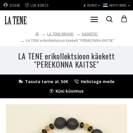
€
SISENE
LOO KONTO
EURO
EESTI KEEL
LA TENE BRÄND
KÄEKETID
LA TENE erikollektsioon käekett "PEREKONNA KAITSE"
LA TENE erikollektsioon käekett
"PEREKONNA KAITSE"
Tasuta tarne al. 50€
Helistage meile
Küsi küsimus