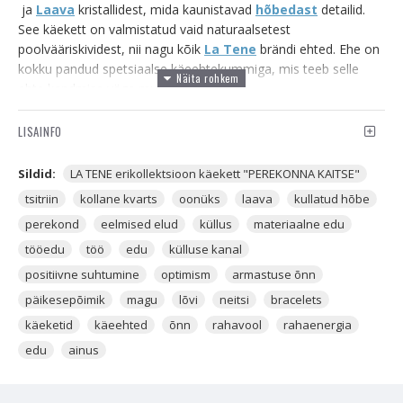
ja
Laava
kristallidest, mida kaunistavad
hõbedast
detailid.
See käekett on valmistatud vaid naturaalsetest
poolvääriskividest, nii nagu kõik
La Tene
brändi ehted. Ehe on
kokku pandud spetsiaalse käeehtekummiga, mis teeb selle
ehte kandmise väga mugavaks.
TSITRIIN
on üks populaarsemaid kristalle terves maailmas.
LISAINFO
Tsitriin on üks Kvartsi ehk
Mäekristalli
liikidest ja omab väga
sarnaseid koostisosi
Ametüstiga
. Tsitriin on kollakat tooni
Sildid:
LA TENE erikollektsioon käekett "PEREKONNA KAITSE"
kristall, mille sees leidub ka valget, see sama valge on Kvarts.
tsitriin
kollane kvarts
oonüks
laava
kullatud hõbe
Tsitriin on üks enimkasutatavaid, parimaid ja võimsamaid
rahavoolu, külluse, õnne, positiivsuse ja edu-energia kristalle,
perekond
eelmised elud
küllus
materiaalne edu
mis tagab sulle materiaalse edu ja tõmbab ligi rahaenergiat.
tööedu
töö
edu
külluse kanal
Hoides Tsitriini enda kodus, töölaual, kontoris või ettevõttes,
positiivne suhtumine
optimism
armastuse õnn
toob see Sulle rikkust ja head õnne. Tsitriini kollane toon
annab sellele oskuse küllust ligi kutsuda, positiivsust luua ja
päikesepõimik
magu
lõvi
neitsi
bracelets
energiat anda.
käeketid
käeehted
õnn
rahavool
rahaenergia
edu
ainus
Tsitriin on enda nime saanud kreeka keelsest
sõnast
CITRON,
mis tähendab tsitrust. Tsitriin sai oma nime
sellepärast, et esmakordsetel avastamistel nähti kohe seda, et