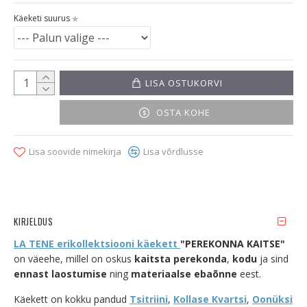
Käeketi suurus
LISA OSTUKORVI
OSTA KOHE
Lisa soovide nimekirja
Lisa võrdlusse
KIRJELDUS
LA TENE erikollektsiooni käekett
"PEREKONNA KAITSE"
on väeehe, millel on oskus
kaitsta perekonda
,
kodu
ja sind
ennast laostumise
ning
materiaalse ebaõnne
eest.
Käekett on kokku pandud
Tsitriini
,
Kollase Kvartsi
,
Oonüksi