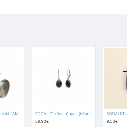
mine, selgelttajumine, selgeltnägemine või telepaatilisi oskuseid, ja se
a teenitud.
iumist ja kaltsiumist. See on Sodaliidi füüsiline koostisosa. Kuid lisak
vägi, mis aitab meid igatühte erineval tasandil. Peamiseks Sodaliidi 
Indias, Prantsusmaal, Namiibias, Rumeenias, Venemaal
ja näiteks
oma iseloom ja oskused, kui neid aga erinevalt kasutada, kanda, paig
eel huvitavama jõu, mõju ja müstilise energia meile või keskkonn
mõju kõrvarõngastena:
manda Silma
Tšakrat, aidates sealt eemaldada ka väga tõsiseid ener
ega, kui sa tunned, et sinu intuitsioon veab sind alt, sa ei suuda kuid
seks, pendeldamine ei tule kõige paremini välja või sul tulevad pidev
l. Mina soovitan kõigil alustada Sodaliidiga, kuna see aitab nende prob
se, aitab unenägusid tõlgendada ja Ingleid unes näha. Sodaliiti pikaa
mis omakorda avavad tee unenägudeni ja Ingliteni. Sodaliit on igapäev
La Tene kristallikomplekt "AMBUR"
SODALIIT kõrvarõngad (hõbe)
SODALIIT 
lt saadetud numbreid ja märke näha ning neid enda jaoks lahti tõlgend
59.90€
9.50€