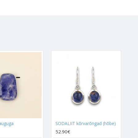
da siis, kui need loomulikult
s sellele on Sodaliidi sees
leiupaigaks on
Brasiilia
, kuid
 ka
Gröönimaal
.
utada või kombineerida, siis
ale.
giablokaade, mis on seal juba
agi leida seda "õiget" teed
alt valed vastused, siis
leemide puhul.
jaliselt kandes aitab see avada
aseks kandmiseks väga kasulik,
auguga
SODALIIT kõrvarõngad (hõbe)
ada.
52.90€