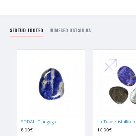
nagu näiteks selgeltkuul
on eelmiste eludega välj
Sodaliit koosneb magnees
peidus meeletult võimas 
SEOTUD TOOTED
INIMESED OSTSID KA
seda kaevandatakse ka
Kristallidel kõigil on 
nad annavad omakorda v
SODALIIDI maagiline 
- Sodaliit tervendab
Kol
aastaid eksisteerinud. Se
spirituaalsemaks muutumi
Sodaliit on sinu kristal
- Avab visioonide nägemi
sinu ülemisi Tšakraid, 
SODALIIT auguga
aidates sul Inglite poo
8.00€
10.90€