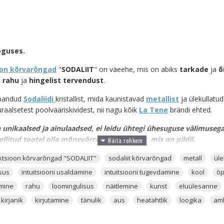
oguses.
oon kõrvarõngad
"
SODALIIT
" on väeehe, mis on abiks
tarkade
ja
õ
 rahu
ja
hingelist tervendust
.
 pandud
Sodaliidi
kristallist, mida kaunistavad
metallist
ja ülekullatu
raalsetest poolvääriskividest, nii nagu kõik
La Tene
brändi ehted.
 unikaalsed ja ainulaadsed, ei leidu ühtegi ühesuguse välimusega k
ellitud tootel olla mõnevõrra erinev sellest, mis on pildil.
 väljanägemisega kristall, millele on omapärane sinine kuni tumesinine
ektsioon kõrvarõngad "SODALIIT"
sodaliit kõrvarõngad
metall
üle
valget värvi mustrid. Seesama valge osa selles kristallis on
Valge Kal
lsus
intuitsiooni usaldamine
intuitsiooni tugevdamine
kool
õp
õi täppe. Sodaliidi sinine värvus on üldiselt sügav ja kohati tuleb sell
emine
rahu
loomingulisus
näitlemine
kunst
eluülesanne
kristalle, mida peaks kindlasti iga kristalliarmastaja enda ellu tooma. L
kirjanik
kirjutamine
tänulik
aus
heatahtlik
loogika
am
oni tugevdamise alustamiseks, kuna sellel on oskus vahet teha õigel sise
llide väeks ette valmistada. Eriti siis, kui nendeks kristallideks on intu
usid toovad kristallid. Sodaliit on kristall, mis aitab sinus avada peid