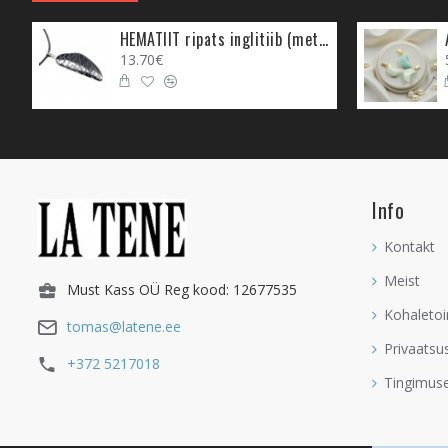
- Kristall, mis aitab suu
kellel on vaja pidevalt õ
HEMATIIT ripats inglitiib (metall)
13.70€
- Sodaliit sobib sulle,
jätta, rohkem avastada j
mõtlemise. Sodaliit aita
Lisaks sellele annab Sod
tõlgendada, Inglite pool
tööd teha. See edendab i
Info
- Sodaliit aitab elu näha
Kontakt
igale olukorrale on lah
Meist
Must Kass OÜ Reg kood: 12677535
- See aitab avada selge
intuitsioon, vaid on kõ
Kohaletoi
tomas@latene.ee
ette määratud, neid ei s
Privaatsu
+372 5217018
- Tegemist on kristallig
Tingimus
vähendada ülemõtlemist 
keskendumisoskust ning 
kontrolli mõistuse üle.