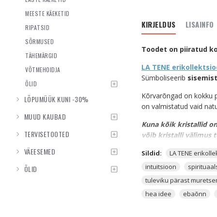
MEESTE KÄEKETID
KIRJELDUS
LISAINFO
RIPATSID
SÕRMUSED
Toodet on piiratud k
TÄHEMÄRGID
LA TENE erikollektsi
VÕTMEHOIDJA
Sümboliseerib
sisemist
ÕLID
Kõrvarõngad on kokku
LÕPUMÜÜK KUNI -30%
on valmistatud vaid natu
MUUD KAUBAD
Kuna kõik kristallid on
TERVISETOOTED
võib kristalli välimus t
VÄEESEMED
SODALIIT
on väga kauni
Sildid:
LA TENE erikoll
jooksevad läbi erinevad 
intuitsioon
spirituaa
ÕLID
ka punakas-pruune laike v
tuleviku pärast murets
Sodaliit on üks põhilisi 
hea idee
ebaõnn
kristalle enda intuitsio
sind ennast teiste krista
kontakteeruvad ja unenäg