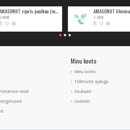
rendada loogilist mõtlemist. Seega on see väga kasulik väikelastele, koo
ppimise sees olla. Sodaliit aitab kõige paremini olla edukas reaalainete
AMASONIIT ripats poolkuu (metall)
AMASONIIT lihvima
5.90€
1.30€
 kui sa tunned, et sa soovid enda mentaalset võimekust parandada, ku
a areneda. Sodaliit aitab loogiliselt mõtlema panna, kuid mitte nii, et 
b sul endal tunnetada, mis on õige, ja analüüsida kõiki erinevaid teem
aliit sulle võimekuse müstilisi märke paremini lugeda. Näiteks unenäo
t saadetud numbritest aitab see paremini aru saada lisaks sellele, et S
gas aspektis sinu loogilist mõtlemist, olgu see müstiline või maine p
Minu konto
 positiivsemalt ehk näha, et klaas on pigem pooleldi täis mitte pooleldi 
Minu konto
endatav situatsioon ja kõik on muudetav.
Tellimuste ajalugu
ltkuulmise ande, kui see on sündides ja saatuse poolt kaasa antud. Se
rgema astme teadlikkus ja oskus energiaid lugeda, mis ei ole inimes
metamise viisid
Sisukaart
aa tekitada, aga kui need on olemas, siis need saavad läbi kristallide
stingimused
Uudiskiri
a, mis aitab sul keskenduda nendele teemadele, mis on sinu jaoks oluli
ed
ja ülemuretsemist ning annab sulle endale jõu, millega mõttemaailm
muudab mälu tugevaks. Sodaliiti kanna või hoia seda enda lähedal, 