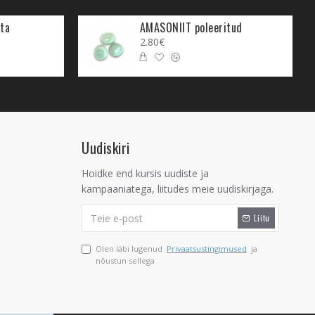
lilastele ja ka tudengitele,
s.
ta
AMASONIIT poleeritud
2.80€
i sa soovid rohkem meelde
eemaldab sealjuures intuitiivse
asid, millega sa kokku puutud.
s kogetud aitab Sodaliit
odaliit aitab sul paremini oma
ool sinu elus.
Uudiskiri
tühi. Sodaliit aitab näha, et
Hoidke end kursis uudiste ja
kampaaniatega, liitudes meie uudiskirjaga.
lgeltnägemine ei ole
Liitu
e endaga seotud. Need anded on
 avaneda.
Olen läbi lugenud
Privaatsustingimused
ja
nõustun sellega
sed. Näiteks aitab Sodaliit
a suunata. Sodaliit parandab
et see suurendaks sinu enda