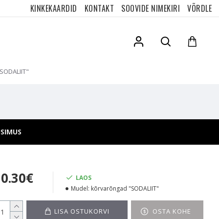
KINKEKAARDID
KONTAKT
SOOVIDE NIMEKIRI
VÕRDLE
"SODALIIT"
ÜSIMUS
30.30€
LAOS
Mudel:
kõrvarõngad "SODALIIT"
LISA OSTUKORVI
OSTA KOHE