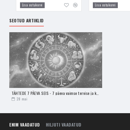
- Sodaliit on kasulik ka
Lisa ostukorvi
Lisa ostukorvi
energiablokaade, siis s
kanda, siis see avab Ko
SEOTUD ARTIKLID
läbi une sinu selle elu 
- Sodaliit aitab mõista
Sodaliit aitab mõista In
seotud intuitsiooniga, e
õppimisele ja enda vaim
- Seda kristalli kandes 
toob leevendust ükskõik 
nendel kristallidel on ta
TÄHTEDE 7 PÄEVA SEIS - 7 päeva vaimse tervise ja kristallide teejuht kõikidele tähtkujudele
- Sodaliit on sportlaste k
28
mai
- Sodaliit aitab esile tu
oska seda lihtsalt väljen
loominguliselt arendada.
ENIM VAADATUD
HILJUTI VAADATUD