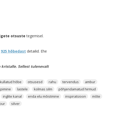
igete otsuste
tegemisel.
d
925 hõbedast
detailid. Ehe
ristalle. Sellest tulenevalt
 värvus. Selle sinise seest
kullatud hõbe
otsusesd
rahu
tervendus
ambur
tsiit
. Sodaliidi seest võib leida
pimine
lastele
kolmas silm
põhjendamatud hirmud
est välja ergemat värvi.
inglite kanal
enda elu mõistmine
inspiratsioon
mõte
isaks selle on ta üks parimaid
bur
silver
tundel ja hirmul. Sodaliit aitab
itsiooni tugevdavad,
Inglitega
etuid spirituaalseid andeid,