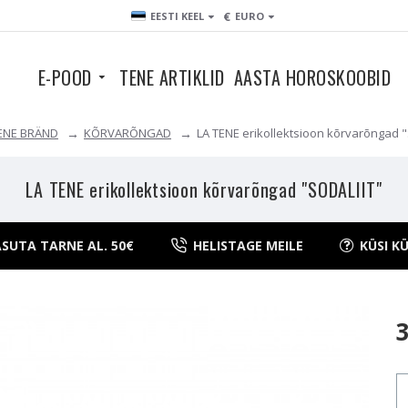
€
EESTI KEEL
EURO
E-POOD
TENE ARTIKLID
AASTA HOROSKOOBID
TENE BRÄND
KÕRVARÕNGAD
LA TENE erikollektsioon kõrvarõngad 
LA TENE erikollektsioon kõrvarõngad "SODALIIT"
SUTA TARNE AL. 50€
HELISTAGE MEILE
KÜSI K