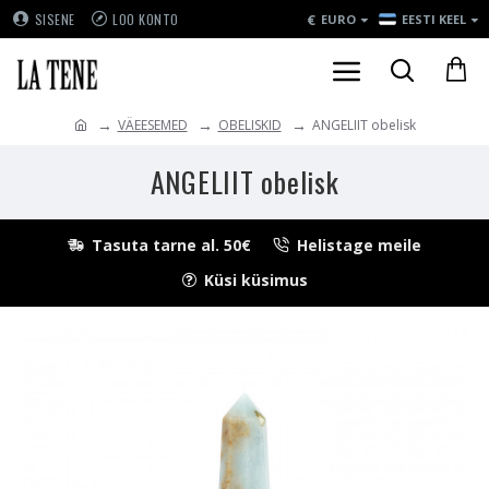
€
SISENE
LOO KONTO
EURO
EESTI KEEL
VÄEESEMED
OBELISKID
ANGELIIT obelisk
ANGELIIT obelisk
Tasuta tarne al. 50€
Helistage meile
Küsi küsimus