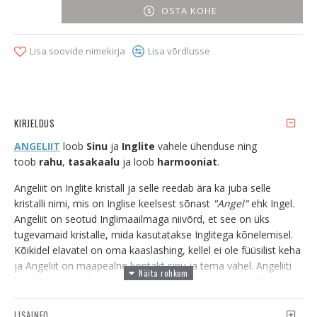
OSTA KOHE
Lisa soovide nimekirja
Lisa võrdlusse
KIRJELDUS
ANGELIIT
loob
Sinu
ja
Inglite
vahele ühenduse ning
toob
rahu
,
tasakaalu
ja loob
harmooniat
.
Angeliit on Inglite kristall ja selle reedab ära ka juba selle
kristalli nimi, mis on Inglise keelsest sõnast
"Angel"
ehk Ingel.
Angeliit on seotud Inglimaailmaga niivõrd, et see on üks
tugevamaid kristalle, mida kasutatakse Inglitega kõnelemisel.
Kõikidel elavatel on oma kaaslashing, kellel ei ole füüsilist keha
ja Angeliit on maapealne kontakt sinu ja tema vahel. Angeliiti
kandes aitad sa luua enda isiklikule Inglile portaali, mille kaudu
on tal lihtne sind kätte saada ja kõnetada. Piisab juba sellest,
et Angeliidi kristallid sind ümbritsevad, et Inglid saaksid
LISAINFO