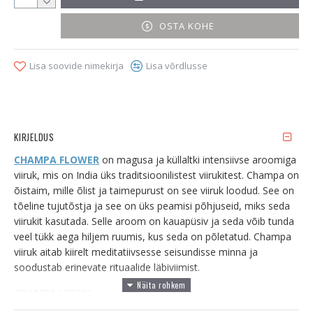
OSTA KOHE
Lisa soovide nimekirja
Lisa võrdlusse
KIRJELDUS
CHAMPA FLOWER
on magusa ja küllaltki intensiivse aroomiga
viiruk, mis on India üks traditsioonilistest viirukitest.
Champa on
õistaim, mille õlist ja taimepurust on see viiruk loodud. See on
tõeline tujutõstja ja see on üks peamisi põhjuseid, miks seda
viirukit kasutada.
Selle aroom on kauapüsiv ja seda võib tunda
veel tükk aega hiljem ruumis, kus seda on põletatud. Champa
viiruk aitab kiirelt meditatiivsesse seisundisse minna ja
soodustab erinevate rituaalide läbiviimist.
CHAMPA VIIRUK