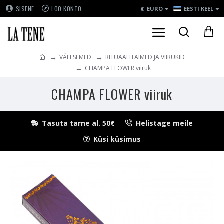
€
SISENE
LOO KONTO
EURO
EESTI KEEL
VÄEESEMED
RITUAALITAIMED JA VIIRUKID
CHAMPA FLOWER viiruk
CHAMPA FLOWER viiruk
Tasuta tarne al. 50€
Helistage meile
Küsi küsimus