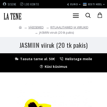
€
SISENE
LOO KONTO
EURO
EESTI KEEL
VÄEESEMED
RITUAALITAIMED JA VIIRUKID
JASMIIN viiruk (20 tk pakis)
JASMIIN viiruk (20 tk pakis)
Tasuta tarne al. 50€
Helistage meile
Küsi küsimus