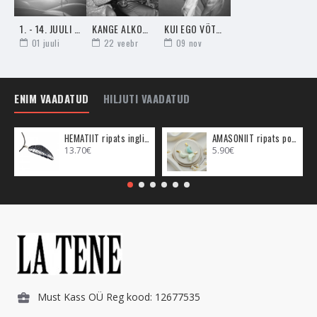
põleta just seda viirukit.
1. - 14. JUULI HOROSKOOP - MAAGILINE VÕIMALUS TERVENEMISEKS JA UNISTUSTE TEELESAATMISEKS
KANGE ALKOHOLI JOOMINE - UNENÄGUDE SELETAJA
KUI EGO VÕTAB VÕIMUST JA KÕIK KUKUB ALLAMÄGE
- Jasmiiniviiruki põletamine aitab esile tuua
01
juuli
22
veebr
09
nov
Satori valgustatust
, mis on spiritualismis ülim äkk-
valgustatus. Nimetan seda positiivseks äikeseks sinu hinges.
Satori annab sulle hetkega selguse millegi osas. Regulaarne
ENIM VAADATUD
HILJUTI VAADATUD
Jasmiiniviiruki kasutamine aitab kõige enam sellele kaasa.
MIS ON VIIRUKID?
HEMATIIT ripats inglitiib (metall)
AMASONIIT ripats poolkuu (metall)
13.70€
5.90€
Viirukid
aitavad mediteerida, leevendada sinu ja keskkonna
stressi, avada konkreetsemaid energiaid, puhastada
keskkonda, ning
rituaale ja maagiaid
ellu viia. Need on ühele
spirituaalsele hingele väga kasulikud väeesemed.
Viirukid on valmistatud rituaalitaimedest ja taimeessentsidest,
et tuua esile nendes olevad energiaid, mida maagiate või
rituaalide tegemisel ära kasutada. Suits on alati olnud
maagiline vahend energiate puhastamiseks või nende tööle
suunamiseks. Viirukite suits aitab vabastada kahjulikke
Must Kass OÜ Reg kood: 12677535
energiaid, mis loovad ebasoodsa keskkonna õnnele,