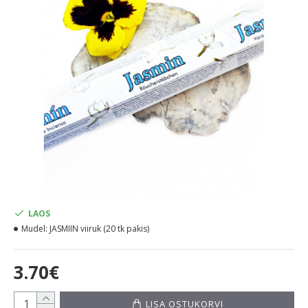
LAOS
Mudel:
JASMIIN viiruk (20 tk pakis)
3.70€
LISA OSTUKORVI