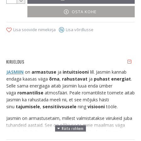
OSTA KOHE
Lisa soovide nimekirja
Lisa võrdlusse
KIRJELDUS
JASMIIN
on
armastuse
ja
intuitsiooni
lill. Jasmiin kannab
endaga kaasas väga
õrna
,
rahustavat
ja
puhast energiat
.
Selle sama energiaga aitab Jasmiin luua enda ümber
väga
romantilise
atmosfääri. Peale romantiliste toimete aitab
Jasmiin ka rahustada meeli nii, et see mõjuks hästi
sinu
tajumisele
,
sensitiivsusele
ning
visiooni
tööle.
Jasmiin on armastusetaim, millest valmistatakse viirukeid juba
tuhandeid aastaid. See on põhjusega meie maailmas väga
austatud kohal ja ei ole ajaga unustusse kadunud. Jasmiini
viirukiga aktiveeritakse armastuseõnne kasvatamine. See