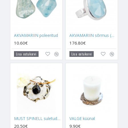
- Jasmiiniviiruk aitab anda tervendavat energiat kõikidele
kristallidele, mille eesmärgiks on saada ühendust
Inglitemaailmaga, tugevdada ja arendada intuitsiooni, tuua
visioone, kutsuda esile prohvetlikke unenägusid või viia sind
kurssi sinu eelmiste eludega. Jasmiiniviiruki põletamine nende
kristallide lähedal puhastab ja aktiveerib neid, andes
AKVAMARIIN poleeritud
AKVAMARIIN sõrmus (hõbe 925)
kristallidele töötamiseks jõudu juurde.
10.60€
176.80€
- Jasmiiniviirukit põleta siis, kui sa tunned, et sa tahad paremini
Lisa ostukorvi
Lisa ostukorvi
keskenduda. Sobib töötamise ajal ja on üks ideaalsemaid
viirukeid ennustamise ajal kasutamiseks.
Jasmiini lõhn aitab meeltel rahuneda, samas aitab see
keskenduda, mõttetööd teha ja visioone kinni püüda. See
rahustab täpselt selle energia, mis ei lase sul mentaalseid ning
hingelisi tegevusi teha.
- Põleta Jasmiiniviirukit, kui soovid perekonda rahu tuua. Seda
on hea koheselt kasutada, kui õhus on olnud mõni probleem.
MUST SPINELL suletud kinnitusega ripats (hõbe 925)
VALGE küünal
- Jasmiiniviirukit põletatakse kodu Põhjapoolses ilmakaares, et
20.50€
9.90€