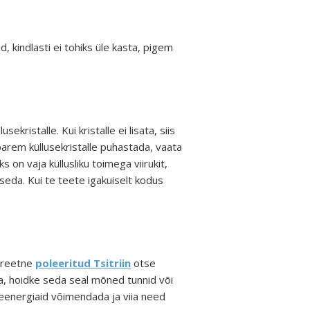
d, kindlasti ei tohiks üle kasta, pigem
kristalle. Kui kristalle ei lisata, siis
e parem küllusekristalle puhastada, vaata
s on vaja küllusliku toimega viirukit,
uitseda. Kui te teete igakuiselt kodus
nkreetne
poleeritud Tsitriin
otse
ega, hoidke seda seal mõned tunnid või
useenergiaid võimendada ja viia need