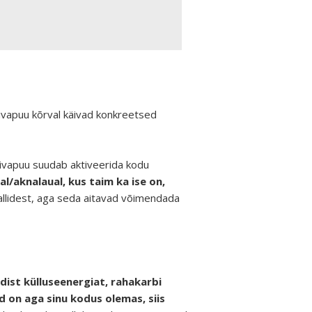
ileivapuu kõrval käivad konkreetsed
leivapuu suudab aktiveerida kodu
al/aknalaual, kus taim ka ise on,
stallidest, aga seda aitavad võimendada
dist külluseenergiat, rahakarbi
 on aga sinu kodus olemas, siis