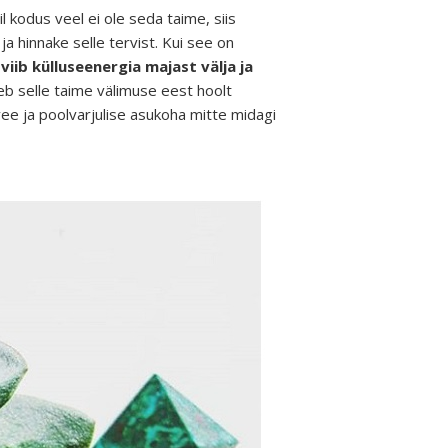
eil kodus veel ei ole seda taime, siis
a hinnake selle tervist. Kui see on
viib külluseenergia majast välja ja
leb selle taime välimuse eest hoolt
ee ja poolvarjulise asukoha mitte midagi