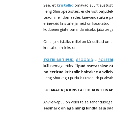
See, et
kristallid
omavad suurt austust 
Feng Shui õpetustes, ei ole vist paljude
teadmine. Idamaades kaevandatakse pal
erinevaid kristalle ja neid on kasutatud
koduenergiate parandamiseks juba aega
On aga kristalle, millel on külluslikud o
kristallid, milleks on:
TSITRIINI TIPUD
,
GEOODID
ja
POLEER
küllusemagnetiks.
Tipud asetatakse ots
poleeritud kristalle hoitakse Ahvile
Feng Shui kagu ja ida küllusenurk ja Ahvi
SULARAHA JA KRISTALLID AHVILEIVA
Ahvileivapuu on veidi teise tähendusega
eesmärk on aga mingi kindla asja sa