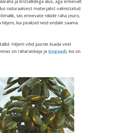
araha ja kristallidega alus, aga erinevalt
 ilus naturaalsest materjalist valmistatud
imalik, siis erinevate riikide raha (euro,
da hiljem, kui peaksid neid endale saama.
llid. Hiljem võid juurde lisada veel
onnas on raharaiskaja ja
Gagaadi
, kui on