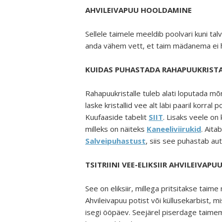
AHVILEIVAPUU HOOLDAMINE
Sellele taimele meeldib poolvari kuni talv
anda vähem vett, et taim mädanema ei 
KUIDAS PUHASTADA RAHAPUUKRISTA
Rahapuukristalle tuleb alati loputada mõned
laske kristallid vee alt läbi paaril korra
Kuufaaside tabelit
SIIT
. Lisaks veele on 
milleks on näiteks
K
aneeliviirukid
. Aita
Salveipuhastust
, siis see puhastab au
TSITRIINI VEE-ELIKSIIR AHVILEIVAPU
See on eliksiir, millega pritsitakse tai
Ahvileivapuu potist või küllusekarbist, m
isegi ööpäev. Seejärel piserdage taimemul