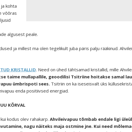
ja kohta
le võõras
jusid
de algusest peale.
madused ja millest ma olen tegelikult juba päris palju rääkinud. Ahv
ITUD KRISTALLID
. Need on ühed tähtsamad kristallid, mille Ahvi
e taime mullapallile, geoodilisi Tsitriine hoitakse samal lau
ivapuu ümbrispoti sees.
Tsitriin on ka iseseisvalt üks küllusekri
leivapuu enda positiivsed energiad.
PUU KÕRVAL
 kui kodus olev rahakarp.
Ahvileivapuu tõmbab endale ligi üleül
avutamine, nagu näiteks maja ostmine jne. Kui need mõlemad