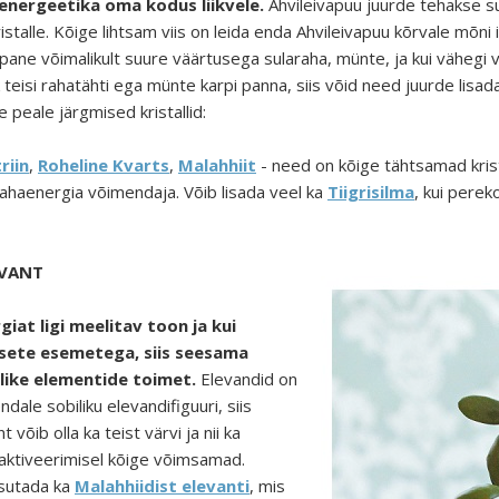
 energeetika oma kodus liikvele.
Ahvileivapuu juurde tehakse sul
ristalle. Kõige lihtsam viis on leida enda Ahvileivapuu kõrvale mõni
 pane võimalikult suure väärtusega sularaha, münte, ja kui vähegi võ
ik teisi rahatähti ega münte karpi panna, siis võid need juurde lisa
e peale järgmised kristallid:
riin
,
Roheline Kvarts
,
Malahhiit
- need on kõige tähtsamad krista
rahaenergia võimendaja. Võib lisada veel ka
Tiigrisilma
, kui perek
EVANT
giat ligi meelitav toon ja kui
sete esemetega, siis seesama
like elementide toimet.
Elevandid on
dale sobiliku elevandifiguuri, siis
võib olla ka teist värvi ja nii ka
 aktiveerimisel kõige võimsamad.
asutada ka
Malahhiidist elevanti
, mis