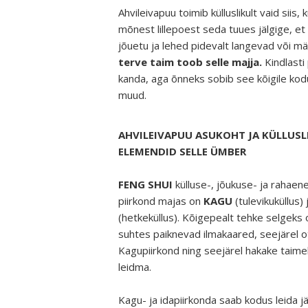
Ahvileivapuu toimib külluslikult vaid siis,
mõnest lillepoest seda tuues jälgige, et 
jõuetu ja lehed pidevalt langevad või 
terve taim toob selle majja.
Kindlasti
kanda, aga õnneks sobib see kõigile kod
muud.
AHVILEIVAPUU ASUKOHT JA KÜLLUSL
ELEMENDID SELLE ÜMBER
FENG SHUI
külluse-, jõukuse- ja rahaen
piirkond majas on
KAGU
(tulevikuküllus)
(hetkeküllus). Kõigepealt tehke selgeks
suhtes paiknevad ilmakaared, seejärel o
Kagupiirkond ning seejärel hakake taime
leidma.
Kagu- ja idapiirkonda saab kodus leida j