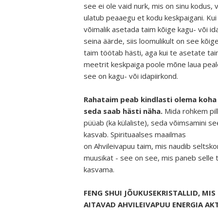
see ei ole vaid nurk, mis on sinu kodus, 
ulatub peaaegu et kodu keskpaigani. Kui 
võimalik asetada taim kõige kagu- või 
seina äärde, siis loomulikult on see kõig
taim töötab hästi, aga kui te asetate ta
meetrit keskpaiga poole mõne laua peale
see on kagu- või idapiirkond.
Rahataim peab kindlasti olema koha 
seda saab hästi näha.
Mida rohkem pil
püüab (ka külaliste), seda võimsamini se
kasvab. Spirituaalses maailmas
on Ahvileivapuu taim, mis naudib seltsko
muusikat - see on see, mis paneb selle 
kasvama.
FENG SHUI JÕUKUSEKRISTALLID, MIS
AITAVAD AHVILEIVAPUU ENERGIA AKT