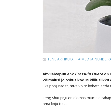
TENE ARTIKLID
,
TAIMED JA NENDE 
Ahvileivapuu ehk
Crassula Ovata
on 
võimalusi ja oskus kodus külluslikku
üks põhjustest, miks võite kohata seda 
Feng Shui järgi on olemas mitmeid rahapu
oma koju tuua.