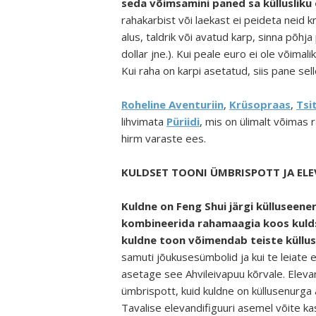
seda võimsamini paned sa küllusliku
rahakarbist või laekast ei peideta neid k
alus, taldrik või avatud karp, sinna põhja
dollar jne.). Kui peale euro ei ole võimal
Kui raha on karpi asetatud, siis pane sell
Roheline Aventuriin
,
Krüsopraas
,
Tsit
lihvimata
Püriidi
, mis on ülimalt võimas 
hirm varaste ees.
KULDSET TOONI ÜMBRISPOTT JA EL
Kuldne on Feng Shui järgi külluseener
kombineerida rahamaagia koos kuld
kuldne toon võimendab teiste küllus
samuti jõukusesümbolid ja kui te leiate en
asetage see Ahvileivapuu kõrvale. Elevant 
ümbrispott, kuid kuldne on küllusenurga
Tavalise elevandifiguuri asemel võite k