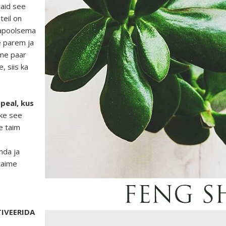
vaid see
teil on
idapoolsema
e parem ja
ime paar
, siis ka
peal, kus
ke see
e taim
nda ja
taime
IVEERIDA