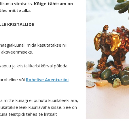
liikuma viimiseks.
Kõige tähtsam on
les mitte alla.
LE KRISTALLIDE
aagiaküünal, mida kasutatakse nii
 aktiveerimiseks.
vapuu ja kristallikarbi kõrval põleda.
laroheline või
Rohelise Aventuriini
 mitte kunagi ei puhuta küünlaleeki ära,
lükatakse leek küünlavaha sisse. See on
 kuna teistpidi tehes te lihtsalt