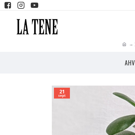
AHV
21
sept