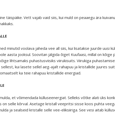
ine täispäike. Vett vajab vaid siis, kui muld on peaaegu ära kuivanu
hakkaks.
LLE
 minutid voolava jaheda vee all siis, kui lisatakse juurde uusi külluse
l poole aasta jooksul. Soovitan jälgida õiget Kuufaasi, millal on kõig
kõige lihtsamaks puhastusviisiks viirukisuits. Viirukiga puhastamisek
b sellest, kui lasete sellel aeg-ajalt rahapuu ja kristallide juures s
tomaatselt ka teie rahapuu kristallide energiad.
ULE
me mulda, et võimendada külluseenergiat. Selleks võtke alati üks ko
is on selle kõrval. Asetage kristall veepritsi sisse koos puhta ve
da ja sealseid kristalle selle vee-eliksiiriga. See vesi aitab küll