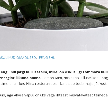
KASULIKUD OMADUSED
,
FENG SHUI
Feng Shui järgi küllusetaim, millel on oskus ligi tõmmata kül
 energiat liikuma panna.
See on taim, mis aitab küllusel kodu Kag
taime enamikes Hiina restoranides - kuna see toob majja jõukust.
id, aga Ahvileivapuu on üks väga lihtsasti kasvatavatest taimedest