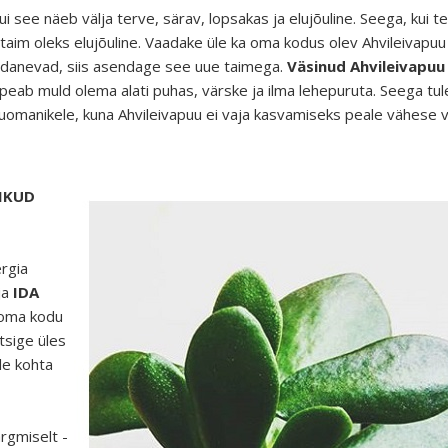
 kui see näeb välja terve, särav, lopsakas ja elujõuline. Seega, kui t
taim oleks elujõuline. Vaadake üle ka oma kodus olev Ahvileivapuu j
mädanevad, siis asendage see uue taimega.
Väsinud Ahvileivapuu 
 peab muld olema alati puhas, värske ja ilma lehepuruta. Seega tu
uomanikele, kuna Ahvileivapuu ei vaja kasvamiseks peale vähese v
IKUD
ergia
 ja
IDA
 oma kodu
tsige üles
le kohta
ärgmiselt -