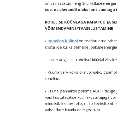
on valmistatud Feng Shui külluseenergia 
see, et elevandil oleks lont suunaga ü
ROHELISE KÜÜNLAGA RAHAPUU JA SEL
VÕIMENDAMINE/TAASELUSTAMINE
-
Roheline küünal
on teadatuntud raham
kristallide kui ka taimede jõukuseenergia
- Laske aeg-ajalt rohelisel küünlal Ahvilei
- Küünla värv võiks olla võimalikult samb
roheline.
- Küünal pannakse põlema ALATI tikuga ja
vaid kustutatakse küünlakustutajaga või 
minu isiklik soov teile, et te teeksite nii,
vähendate küünla energeetikat.