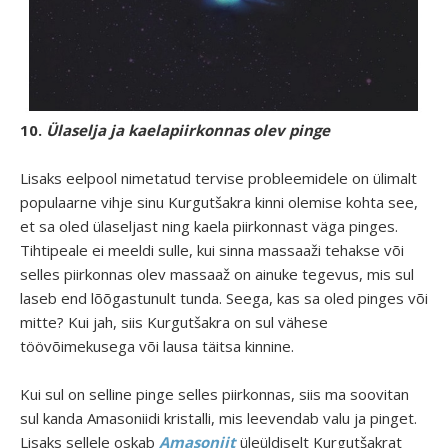
10.
Ülaselja ja kaelapiirkonnas olev pinge
Lisaks eelpool nimetatud tervise probleemidele on ülimalt
populaarne vihje sinu Kurgutšakra kinni olemise kohta see,
et sa oled ülaseljast ning kaela piirkonnast väga pinges.
Tihtipeale ei meeldi sulle, kui sinna massaaži tehakse või
selles piirkonnas olev massaaž on ainuke tegevus, mis sul
laseb end lõõgastunult tunda. Seega, kas sa oled pinges või
mitte? Kui jah, siis Kurgutšakra on sul vähese
töövõimekusega või lausa täitsa kinnine.
Kui sul on selline pinge selles piirkonnas, siis ma soovitan
sul kanda Amasoniidi kristalli, mis leevendab valu ja pinget.
Lisaks sellele oskab
Amasoniit
üleüldiselt Kurgutšakrat