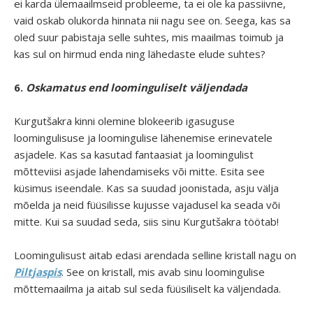
ei karda ülemaailmseid probleeme, ta ei ole ka passiivne,
vaid oskab olukorda hinnata nii nagu see on. Seega, kas sa
oled suur pabistaja selle suhtes, mis maailmas toimub ja
kas sul on hirmud enda ning lähedaste elude suhtes?
6.
Oskamatus end loominguliselt väljendada
Kurgutšakra kinni olemine blokeerib igasuguse
loomingulisuse ja loomingulise lähenemise erinevatele
asjadele. Kas sa kasutad fantaasiat ja loomingulist
mõtteviisi asjade lahendamiseks või mitte. Esita see
küsimus iseendale. Kas sa suudad joonistada, asju välja
mõelda ja neid füüsilisse kujusse vajadusel ka seada või
mitte. Kui sa suudad seda, siis sinu Kurgutšakra töötab!
Loomingulisust aitab edasi arendada selline kristall nagu on
Piltjaspis
. See on kristall, mis avab sinu loomingulise
mõttemaailma ja aitab sul seda füüsiliselt ka väljendada.