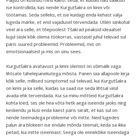
ise kontrollida, kas nende Kurgutšakra on kinni või
töötamas. Seda selleks, et ise kuidagi enda kehast välja
lugeda märke, et end vajadusel tervendada. Ütlen siinkohal
veel ära selle, et tõepoolest Tšakrad peaksid ideaalsel
kujul siiski kõik olema töökorras, vastasel juhul tekivad sul
päris suured probleemid. Probleemid, mis on
emotsionaalsed ja mis on sinu sees.
Kurgutšakra avatavust ja kinni olemist on võimalik väga
lihtsate tähelepanekutega mõista. Panen siia allapoole kirja
kõik selle, millised sümptomid sul tekivad, kui Kurgutšakra
on kinni ja ka selle, kuidas sa saad ise seda lihtsal viisil
avada ehk tervendada. Kui sa minu mõtteid Kurgutšakra
kohta loed, siis ole hea võta hetk aega iseenda jaoks ning
keskendu ja küsi enda käest päris siiralt, et kas sul on
nende teemadega probleeme või mitte. Neid lugedes
palun ära blokeeri ise endale mõnda teemat, keda sa ikka
petad, kui mitte iseennast. Seega ole ennekõike iseendaga