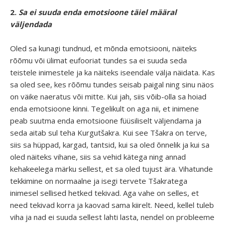
2.
Sa ei suuda enda emotsioone täiel määral
väljendada
Oled sa kunagi tundnud, et mõnda emotsiooni, näiteks
rõõmu või ülimat eufooriat tundes sa ei suuda seda
teistele inimestele ja ka näiteks iseendale välja näidata. Kas
sa oled see, kes rõõmu tundes seisab paigal ning sinu näos
on väike naeratus või mitte. Kui jah, siis võib-olla sa hoiad
enda emotsioone kinni. Tegelikult on aga nii, et inimene
peab suutma enda emotsioone füüsiliselt väljendama ja
seda aitab sul teha Kurgutšakra. Kui see Tšakra on terve,
siis sa hüppad, kargad, tantsid, kui sa oled õnnelik ja kui sa
oled näiteks vihane, siis sa vehid kätega ning annad
kehakeelega märku sellest, et sa oled tujust ära. Vihatunde
tekkimine on normaalne ja isegi tervete Tšakratega
inimesel sellised hetked tekivad. Aga vahe on selles, et
need tekivad korra ja kaovad sama kiirelt. Need, kellel tuleb
viha ja nad ei suuda sellest lahti lasta, nendel on probleeme