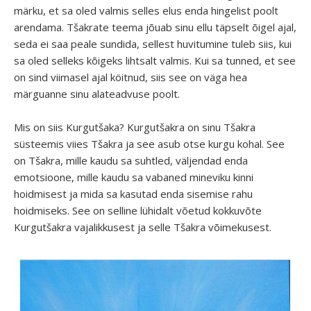
märku, et sa oled valmis selles elus enda hingelist poolt
arendama. Tšakrate teema jõuab sinu ellu täpselt õigel ajal,
seda ei saa peale sundida, sellest huvitumine tuleb siis, kui
sa oled selleks kõigeks lihtsalt valmis. Kui sa tunned, et see
on sind viimasel ajal köitnud, siis see on väga hea
märguanne sinu alateadvuse poolt.
Mis on siis Kurgutšaka? Kurgutšakra on sinu Tšakra
süsteemis viies Tšakra ja see asub otse kurgu kohal. See
on Tšakra, mille kaudu sa suhtled, väljendad enda
emotsioone, mille kaudu sa vabaned mineviku kinni
hoidmisest ja mida sa kasutad enda sisemise rahu
hoidmiseks. See on selline lühidalt võetud kokkuvõte
Kurgutšakra vajalikkusest ja selle Tšakra võimekusest.