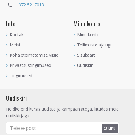
+372 5217018
Info
Minu konto
Kontakt
Minu konto
Meist
Tellimuste ajalugu
Kohaletoimetamise viisid
Sisukaart
Privaatsustingimused
Uudiskiri
Tingimused
Uudiskiri
Hoidke end kursis uudiste ja kampaaniatega, liitudes meie
uudiskirjaga.
Liitu