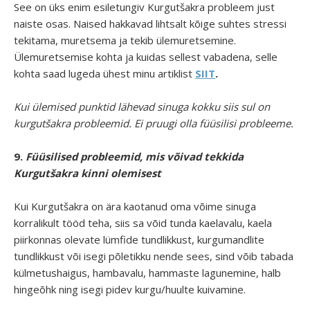
See on üks enim esiletungiv Kurgutšakra probleem just
naiste osas. Naised hakkavad lihtsalt kõige suhtes stressi
tekitama, muretsema ja tekib ülemuretsemine.
Ülemuretsemise kohta ja kuidas sellest vabadena, selle
kohta saad lugeda ühest minu artiklist
SIIT
.
Kui ülemised punktid lähevad sinuga kokku siis sul on
kurgutšakra probleemid. Ei pruugi olla füüsilisi probleeme.
9.
Füüsilised probleemid, mis võivad tekkida
Kurgutšakra kinni olemisest
Kui Kurgutšakra on ära kaotanud oma võime sinuga
korralikult tööd teha, siis sa võid tunda kaelavalu, kaela
piirkonnas olevate lümfide tundlikkust, kurgumandlite
tundlikkust või isegi põletikku nende sees, sind võib tabada
külmetushaigus, hambavalu, hammaste lagunemine, halb
hingeõhk ning isegi pidev kurgu/huulte kuivamine.