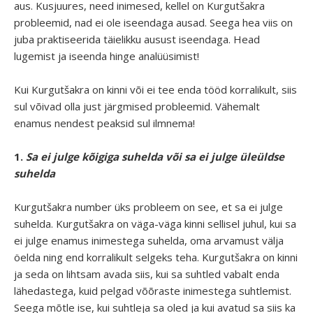
aus. Kusjuures, need inimesed, kellel on Kurgutšakra
probleemid, nad ei ole iseendaga ausad. Seega hea viis on
juba praktiseerida täielikku ausust iseendaga. Head
lugemist ja iseenda hinge analüüsimist!
Kui Kurgutšakra on kinni või ei tee enda tööd korralikult, siis
sul võivad olla just järgmised probleemid. Vähemalt
enamus nendest peaksid sul ilmnema!
1.
Sa ei julge kõigiga suhelda või sa ei julge üleüldse
suhelda
Kurgutšakra number üks probleem on see, et sa ei julge
suhelda. Kurgutšakra on väga-väga kinni sellisel juhul, kui sa
ei julge enamus inimestega suhelda, oma arvamust välja
öelda ning end korralikult selgeks teha. Kurgutšakra on kinni
ja seda on lihtsam avada siis, kui sa suhtled vabalt enda
lähedastega, kuid pelgad võõraste inimestega suhtlemist.
Seega mõtle ise, kui suhtleja sa oled ja kui avatud sa siis ka