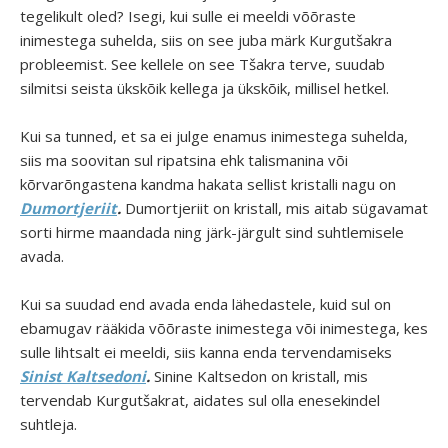
tegelikult oled? Isegi, kui sulle ei meeldi võõraste
inimestega suhelda, siis on see juba märk Kurgutšakra
probleemist. See kellele on see Tšakra terve, suudab
silmitsi seista ükskõik kellega ja ükskõik, millisel hetkel.
Kui sa tunned, et sa ei julge enamus inimestega suhelda,
siis ma soovitan sul ripatsina ehk talismanina või
kõrvarõngastena kandma hakata sellist kristalli nagu on
Dumortjeriit
.
Dumortjeriit on kristall, mis aitab sügavamat
sorti hirme maandada ning järk-järgult sind suhtlemisele
avada.
Kui sa suudad end avada enda lähedastele, kuid sul on
ebamugav rääkida võõraste inimestega või inimestega, kes
sulle lihtsalt ei meeldi, siis kanna enda tervendamiseks
Sinist Kaltsedoni
.
Sinine Kaltsedon on kristall, mis
tervendab Kurgutšakrat, aidates sul olla enesekindel
suhtleja.