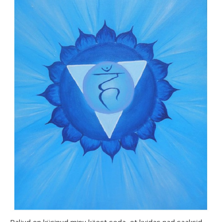
Paljud on küsinud minu käest seda, et kuidas nad saaksid