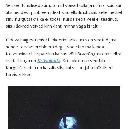
Sellised füüsilised sümptomid võivad tulla ja minna, kuid kui
üks nendest probleemidest sinu ellu ilmub, siis sellel hetkel
sinu Kurgutšakra ka ei tööta. Kui sa seda veel ei teadnud,
siis Tšakrad võivad kinni-lahti minna väga kiirelt!
Pideva haigestumise blokeerimiseks, mis on seotud just
nende tervise probleemidega, soovitan ma kanda
talismanina ehk ripatsina kaelas või kõrvarõngastena sellist
kristalli nagu on
Krüsokolla
.
Krüsokolla tervendab
Kurgutšakrat ja on kasulik siis, kui sul on juba füüsilised
terviserikked.