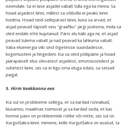
iseendale. Sa ei lase asjadel vabalt tulla ega ka minna. Sa
hoiad asjadest kinni, millest sa võibolla ei peaks kinni
hoidma. Hoiad neid sellepärast kinni, kuna sa arvad, et
asjad peavad täpselt sinu "graafiku" järgi jooksma, mida sa
oled endale ette kujutanud. Päris elu käib aga nii, et asjad
peavad tulema vabalt ja nad peavad ka lahkuma vabalt.
Vaba eluenergia viib sind õigetesse suundadesse,
kogemusteni ja hingedeni. Kui sa oled põikpäine ja hoiad
jäärapäiselt elus olevatest asjadest, emotsioonidest ja
suhetest kinni, siis sa ei liigu oma eluga edasi, sa seisad
paigal.
5.
Hirm keskkonna ees
Kui sul on probleeme sellega, et sa kardad rünnakuid,
kiusamisi, maailmas toimuvat ja sa kardad seda, et kas
homne päev on probleemide rohke või mitte, siis sul on
Kurgutšakra kinni. Inimene, kelle Kurgutšakra on avatud, ta