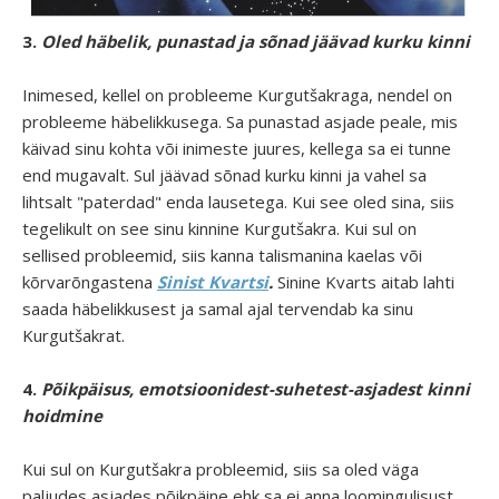
3.
Oled häbelik, punastad ja sõnad jäävad kurku kinni
Inimesed, kellel on probleeme Kurgutšakraga, nendel on
probleeme häbelikkusega. Sa punastad asjade peale, mis
käivad sinu kohta või inimeste juures, kellega sa ei tunne
end mugavalt. Sul jäävad sõnad kurku kinni ja vahel sa
lihtsalt "paterdad" enda lausetega. Kui see oled sina, siis
tegelikult on see sinu kinnine Kurgutšakra. Kui sul on
sellised probleemid, siis kanna talismanina kaelas või
kõrvarõngastena
Sinist Kvartsi
.
Sinine Kvarts aitab lahti
saada häbelikkusest ja samal ajal tervendab ka sinu
Kurgutšakrat.
4.
Põikpäisus, emotsioonidest-suhetest-asjadest kinni
hoidmine
Kui sul on Kurgutšakra probleemid, siis sa oled väga
paljudes asjades põikpäine ehk sa ei anna loomingulisust