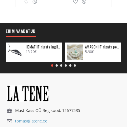
ENIM VAADATUD
HEMATIIT ripats inglitiib (metall)
AMASONIIT ripats poolkuu (metall)
13.70€
5.90€
Must Kass OÜ Reg kood: 12677535
tomas@latene.ee