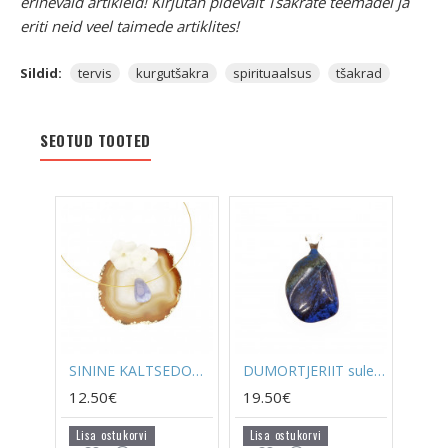
erinevaid artikleid! Kirjutan pidevalt Tšakrate teemadel ja
eriti neid veel taimede artiklites!
Sildid:
tervis
kurgutšakra
spirituaalsus
tšakrad
SEOTUD TOOTED
SININE KALTSEDON auguga erikujuline
DUMORTJERIIT suletud kinnitusega ripats (hõbe)
12.50€
19.50€
Lisa ostukorvi
Lisa ostukorvi