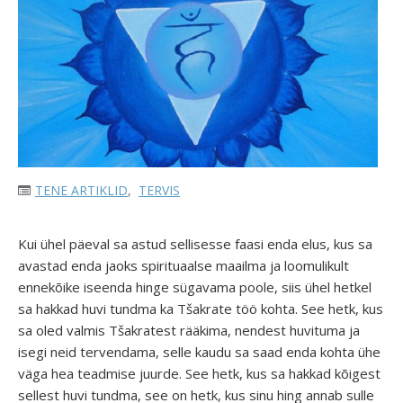
TENE ARTIKLID
,
TERVIS
Kui ühel päeval sa astud sellisesse faasi enda elus, kus sa
avastad enda jaoks spirituaalse maailma ja loomulikult
ennekõike iseenda hinge sügavama poole, siis ühel hetkel
sa hakkad huvi tundma ka Tšakrate töö kohta. See hetk, kus
sa oled valmis Tšakratest rääkima, nendest huvituma ja
isegi neid tervendama, selle kaudu sa saad enda kohta ühe
väga hea teadmise juurde. See hetk, kus sa hakkad kõigest
sellest huvi tundma, see on hetk, kus sinu hing annab sulle