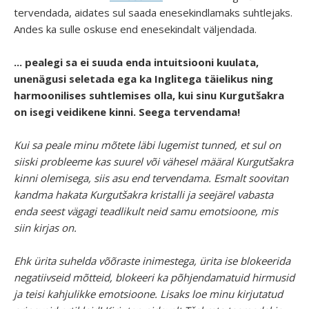
tervendada, aidates sul saada enesekindlamaks suhtlejaks.
Andes ka sulle oskuse end enesekindalt väljendada.
... pealegi sa ei suuda enda intuitsiooni kuulata,
unenägusi seletada ega ka Inglitega täielikus ning
harmoonilises suhtlemises olla, kui sinu Kurgutšakra
on isegi veidikene kinni. Seega tervendama!
Kui sa peale minu mõtete läbi lugemist tunned, et sul on
siiski probleeme kas suurel või vähesel määral Kurgutšakra
kinni olemisega, siis asu end tervendama. Esmalt soovitan
kandma hakata Kurgutšakra kristalli ja seejärel vabasta
enda seest vägagi teadlikult neid samu emotsioone, mis
siin kirjas on.
Ehk ürita suhelda võõraste inimestega, ürita ise blokeerida
negatiivseid mõtteid, blokeeri ka põhjendamatuid hirmusid
ja teisi kahjulikke emotsioone. Lisaks loe minu kirjutatud