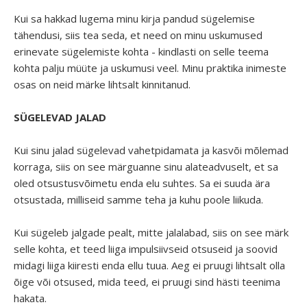
Kui sa hakkad lugema minu kirja pandud sügelemise
tähendusi, siis tea seda, et need on minu uskumused
erinevate sügelemiste kohta - kindlasti on selle teema
kohta palju müüte ja uskumusi veel. Minu praktika inimeste
osas on neid märke lihtsalt kinnitanud.
SÜGELEVAD JALAD
Kui sinu jalad sügelevad vahetpidamata ja kasvõi mõlemad
korraga, siis on see märguanne sinu alateadvuselt, et sa
oled otsustusvõimetu enda elu suhtes. Sa ei suuda ära
otsustada, milliseid samme teha ja kuhu poole liikuda.
Kui sügeleb jalgade pealt, mitte jalalabad, siis on see märk
selle kohta, et teed liiga impulsiivseid otsuseid ja soovid
midagi liiga kiiresti enda ellu tuua. Aeg ei pruugi lihtsalt olla
õige või otsused, mida teed, ei pruugi sind hästi teenima
hakata.