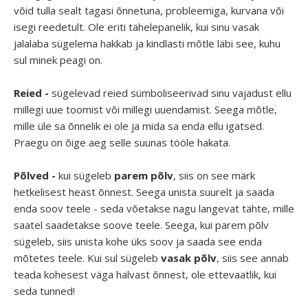
võid tulla sealt tagasi õnnetuna, probleemiga, kurvana või
isegi reedetult. Ole eriti tähelepanelik, kui sinu vasak
jalalaba sügelema hakkab ja kindlasti mõtle läbi see, kuhu
sul minek peagi on.
Reied -
sügelevad reied sümboliseerivad sinu vajadust ellu
millegi uue toomist või millegi uuendamist. Seega mõtle,
mille üle sa õnnelik ei ole ja mida sa enda ellu igatsed.
Praegu on õige aeg selle suunas tööle hakata.
Põlved -
kui sügeleb
parem põlv
, siis on see märk
hetkelisest heast õnnest. Seega unista suurelt ja saada
enda soov teele - seda võetakse nagu langevat tähte, mille
saatel saadetakse soove teele. Seega, kui parem põlv
sügeleb, siis unista kohe üks soov ja saada see enda
mõtetes teele. Kui sul sügeleb
vasak põlv
, siis see annab
teada kohesest väga halvast õnnest, ole ettevaatlik, kui
seda tunned!