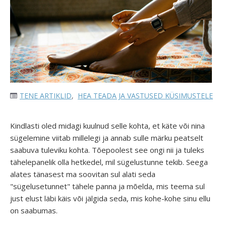
TENE ARTIKLID
,
HEA TEADA JA VASTUSED KÜSIMUSTELE
Kindlasti oled midagi kuulnud selle kohta, et käte või nina
sügelemine viitab millelegi ja annab sulle märku peatselt
saabuva tuleviku kohta. Tõepoolest see ongi nii ja tuleks
tähelepanelik olla hetkedel, mil sügelustunne tekib. Seega
alates tänasest ma soovitan sul alati seda
"sügelusetunnet" tähele panna ja mõelda, mis teema sul
just elust läbi käis või jälgida seda, mis kohe-kohe sinu ellu
on saabumas.