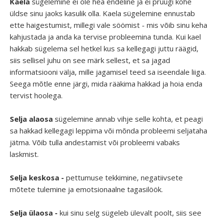
Kaela
sügelemine ei ole hea endeline ja ei pruugi kohe
üldse sinu jaoks kasulik olla. Kaela sügelemine ennustab
ette haigestumist, millegi vale söömist - mis võib sinu keha
kahjustada ja anda ka tervise probleemina tunda. Kui kael
hakkab sügelema sel hetkel kus sa kellegagi juttu räägid,
siis sellisel juhu on see märk sellest, et sa jagad
informatsiooni välja, mille jagamisel teed sa iseendale liiga.
Seega mõtle enne järgi, mida rääkima hakkad ja hoia enda
tervist hoolega.
Selja alaosa
sügelemine annab vihje selle kohta, et peagi
sa hakkad kellegagi leppima või mõnda probleemi seljataha
jätma. Võib tulla andestamist või probleemi vabaks
laskmist.
Selja keskosa -
pettumuse tekkimine, negatiivsete
mõtete tulemine ja emotsionaalne tagasilöök.
Selja ülaosa -
kui sinu selg sügeleb ülevalt poolt, siis see