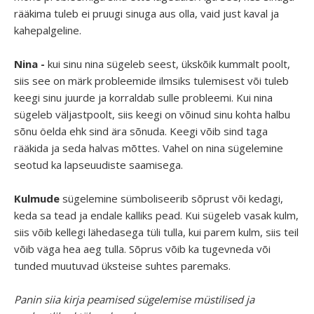
rääkima tuleb ei pruugi sinuga aus olla, vaid just kaval ja
kahepalgeline.
Nina -
kui sinu nina sügeleb seest, ükskõik kummalt poolt,
siis see on märk probleemide ilmsiks tulemisest või tuleb
keegi sinu juurde ja korraldab sulle probleemi. Kui nina
sügeleb väljastpoolt, siis keegi on võinud sinu kohta halbu
sõnu öelda ehk sind ära sõnuda. Keegi võib sind taga
rääkida ja seda halvas mõttes. Vahel on nina sügelemine
seotud ka lapseuudiste saamisega.
Kulmude
sügelemine sümboliseerib sõprust või kedagi,
keda sa tead ja endale kalliks pead. Kui sügeleb vasak kulm,
siis võib kellegi lähedasega tüli tulla, kui parem kulm, siis teil
võib väga hea aeg tulla. Sõprus võib ka tugevneda või
tunded muutuvad üksteise suhtes paremaks.
Panin siia kirja peamised sügelemise müstilised ja