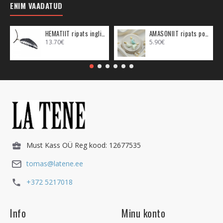
ENIM VAADATUD
HEMATIIT ripats inglitiib (metall)
AMASONIIT ripats poolkuu (metall)
13.70€
5.90€
Must Kass OÜ Reg kood: 12677535
tomas@latene.ee
+372 5217018
Info
Minu konto