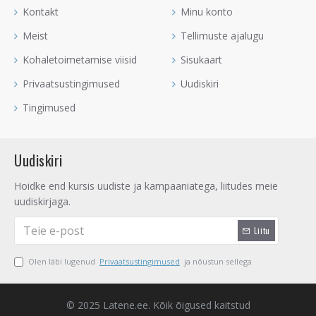
Kontakt
Minu konto
Meist
Tellimuste ajalugu
Kohaletoimetamise viisid
Sisukaart
Privaatsustingimused
Uudiskiri
Tingimused
Uudiskiri
Hoidke end kursis uudiste ja kampaaniatega, liitudes meie
uudiskirjaga.
Liitu
Olen läbi lugenud
Privaatsustingimused
ja nõustun sellega
© 2025 Latene.ee. Kõik õigused kaitstud