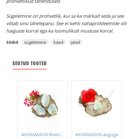
prohvetlikud tähendused.
Sügelemine on prohvetlik, kui sa ka märkad seda ja see
võtab sinu tähelepanu. See ei kehti nahaprobleemide või
haiguste korral ega ka loomulikult mustuse korral.
Sildid:
sügelemine
käed
jalad
SEOTUD TOOTED
AKVAMARIIN lihvimata
AKVAMARIIN auguga