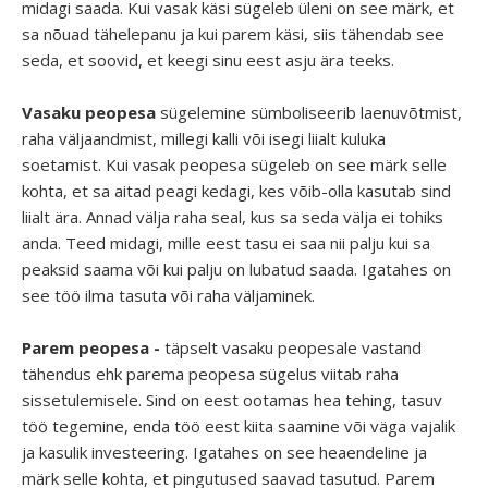
midagi saada. Kui vasak käsi sügeleb üleni on see märk, et
sa nõuad tähelepanu ja kui parem käsi, siis tähendab see
seda, et soovid, et keegi sinu eest asju ära teeks.
Vasaku peopesa
sügelemine sümboliseerib laenuvõtmist,
raha väljaandmist, millegi kalli või isegi liialt kuluka
soetamist. Kui vasak peopesa sügeleb on see märk selle
kohta, et sa aitad peagi kedagi, kes võib-olla kasutab sind
liialt ära. Annad välja raha seal, kus sa seda välja ei tohiks
anda. Teed midagi, mille eest tasu ei saa nii palju kui sa
peaksid saama või kui palju on lubatud saada. Igatahes on
see töö ilma tasuta või raha väljaminek.
Parem peopesa -
täpselt vasaku peopesale vastand
tähendus ehk parema peopesa sügelus viitab raha
sissetulemisele. Sind on eest ootamas hea tehing, tasuv
töö tegemine, enda töö eest kiita saamine või väga vajalik
ja kasulik investeering. Igatahes on see heaendeline ja
märk selle kohta, et pingutused saavad tasutud. Parem