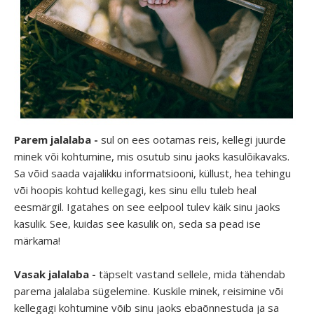
Parem jalalaba -
sul on ees ootamas reis, kellegi juurde
minek või kohtumine, mis osutub sinu jaoks kasulõikavaks.
Sa võid saada vajalikku informatsiooni, küllust, hea tehingu
või hoopis kohtud kellegagi, kes sinu ellu tuleb heal
eesmärgil. Igatahes on see eelpool tulev käik sinu jaoks
kasulik. See, kuidas see kasulik on, seda sa pead ise
märkama!
Vasak jalalaba -
täpselt vastand sellele, mida tähendab
parema jalalaba sügelemine. Kuskile minek, reisimine või
kellegagi kohtumine võib sinu jaoks ebaõnnestuda ja sa