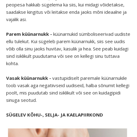
peopesa hakkab sügelema ka siis, kui midagi võidetakse,
saadakse kingitus või leitakse enda jaoks mõni ideaalne ja
vajalik asi.
Parem küünarnukk -
küünarnukid sümboliseerivad uudiste
ellu tulekut. Kui sügeleb parem küünarnukk, siis see uudis
võib olla sinu jaoks huvitav, kasulik ja hea. See peab kuidagi
sind isiklikult puudutama või see on kellegi sinu tuttava
kohta.
Vasak küünarnukk -
vastupidiselt paremale küünarnukile
toob vasak aga negatiivseid uudiseid, halba sõnumit kellegi
poolt, mis puudutab sind isiklikult või see on kuidagipidi
sinuga seotud.
SÜGELEV KÕHU-, SELJA- JA KAELAPIIRKOND