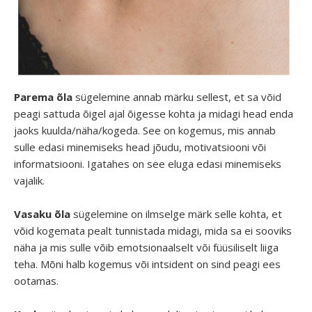
Parema õla
sügelemine annab märku sellest, et sa võid
peagi sattuda õigel ajal õigesse kohta ja midagi head enda
jaoks kuulda/näha/kogeda. See on kogemus, mis annab
sulle edasi minemiseks head jõudu, motivatsiooni või
informatsiooni. Igatahes on see eluga edasi minemiseks
vajalik.
Vasaku õla
sügelemine on
ilmselge märk selle kohta, et
võid kogemata pealt tunnistada midagi, mida sa ei sooviks
näha ja mis sulle võib emotsionaalselt või füüsiliselt liiga
teha. Mõni halb kogemus või intsident on sind peagi ees
ootamas.