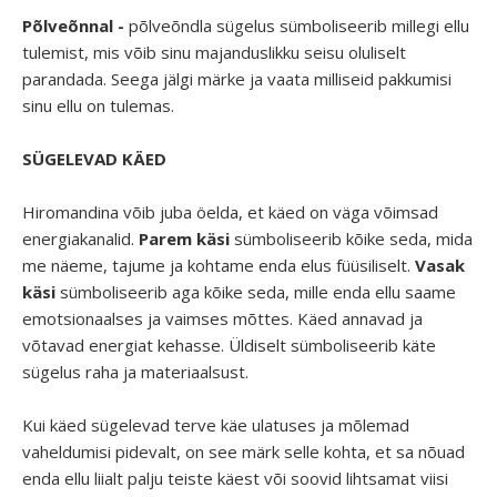
Põlveõnnal -
põlveõndla sügelus sümboliseerib millegi ellu
tulemist, mis võib sinu majanduslikku seisu oluliselt
parandada. Seega jälgi märke ja vaata milliseid pakkumisi
sinu ellu on tulemas.
SÜGELEVAD KÄED
Hiromandina võib juba öelda, et käed on väga võimsad
energiakanalid.
Parem käsi
sümboliseerib kõike seda, mida
me näeme, tajume ja kohtame enda elus füüsiliselt.
Vasak
käsi
sümboliseerib aga kõike seda, mille enda ellu saame
emotsionaalses ja vaimses mõttes. Käed annavad ja
võtavad energiat kehasse. Üldiselt sümboliseerib käte
sügelus raha ja materiaalsust.
Kui käed sügelevad terve käe ulatuses ja mõlemad
vaheldumisi pidevalt, on see märk selle kohta, et sa nõuad
enda ellu liialt palju teiste käest või soovid lihtsamat viisi