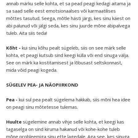
annab märku selle kohta, et sa pead peagi kedagi aitama ja
sa saad selle eest emotsionaalses või karmaatilises
mõttes tasutud. Seega, mõtle hästi järgi, kes sinu käest on
abi palunud või jälgi seda, kes sinu juurde mõne abipalvega
tuleb. Aita siis teda!
Kõht -
kui sinu kõhu pealt sügeleb, siis on see märk selle
kohta, et peagi kutsub sind keegi külla või end sinuga välja.
See on märk ka kostitamisest ja lõbusast seltskonnast,
mida võid peagi kogeda.
SÜGELEV PEA- JA NÄOPIIRKOND
Pea
-
kui sul pea pealt sügelema hakkab, siis mõni hea idee
on peagi sinu mõtetesse tulemas.
Huulte
sügelemine annab vihje selle kohta, et keegi kas
tagaselga on sind kiruma hakanud või kohe-kohe tuleb
mõne probleemiga sinu ette lagedale. Aga see, kes sinuga