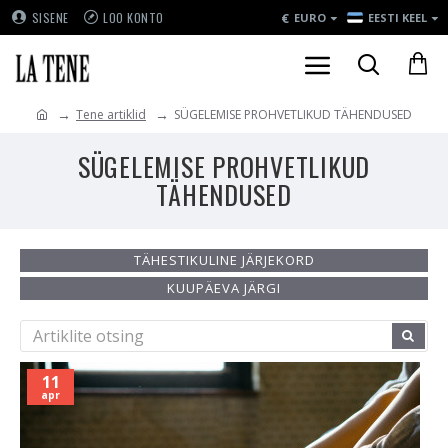
€
SISENE
LOO KONTO
EURO
EESTI KEEL
Tene artiklid
SÜGELEMISE PROHVETLIKUD TÄHENDUSED
SÜGELEMISE PROHVETLIKUD
TÄHENDUSED
TÄHESTIKULINE JÄRJEKORD
KUUPÄEVA JÄRGI
11
apr