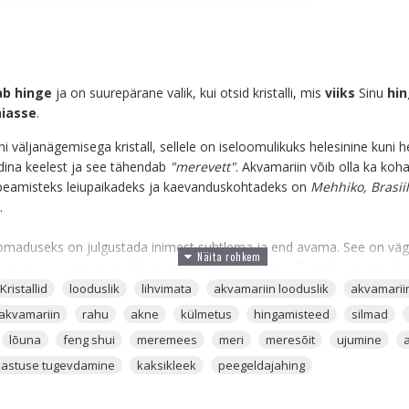
ab hinge
ja on suurepärane valik, kui otsid kristalli, mis
viiks
Sinu
hi
iasse
.
 väljanägemisega kristall, sellele on iseloomulikuks helesinine kuni 
ina keelest ja see tähendab
"merevett"
. Akvamariin võib olla ka koha
 peamisteks leiupaikadeks ja kaevanduskohtadeks on
Mehhiko, Brasiil
.
omaduseks on julgustada inimest suhtlema ja end avama. See on väg
isega ja avamisega. Akvamariin annab lootust ja õpetab inimestele s
Kristallid
looduslik
lihvimata
akvamariin looduslik
akvamariin
, kes töötavad merel või kes pidevalt sõidavad mere peal. Akvamariin 
akvamariin
rahu
akne
külmetus
hingamisteed
silmad
eda endale ei võtaks. Peale selle on Akvamariin ka nende tööedu ja mat
lõuna
feng shui
meremees
meri
meresõit
ujumine
iiviisi töötaks, siis võiks seda kontaktis nahaga kanda. Kui on aga ol
astuse tugevdamine
kaksikleek
peegeldajahing
 seda kristalli sinna sisse peita.
stalliks ka neile, kes töötavad juriidilises asutuses. Akvamariin aitab