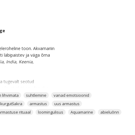
nge
heleroheline toon. Akvamariin
ti läbipaistev ja väga õrna
ia, India, Keenia,
a tugevalt seotud
eda, et alati on võimalus
 lihvimata
suhtlemine
vanad emotsioonid
annab oma kaitsekilbi selle
kurgutšakra
armastus
uus armastus
eriaalse õnne krsitalliks.
armastuse rituaal
loomingulisus
Aquamarine
abieluõnn
emas enda laev, paat või mõni
 tuua tööedu, oskust asju