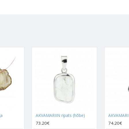
hendada ja probleeme üles leida.
rmu ujumise eest ja vee eest. Akvamariin aitab eelmise elu traumast 
tajaks.
ll, mis suurendab inimese hinge sees olevat loomingulist poolt ja mis
. Seda kandes või kasutades hakkad sa ise ühel hetkel ideede generaa
uju luua.
ngitakse, kui soovitakse saavutada teineteisemõistmist või soovitakse
elu muutub paremaks. Akvamariin suurendab lootust ja elutahet.
 kristall, mis julgustab avameelselt rääkima ja see on kristall, mis ait
irmu, mis on seotud inimeste mitteusaldamisega ja tervendab komple
b lahti saada suhtlemise ajal punastamise ja sõnade kinni jäämisega.
ga
AKVAMARIIN ripats (hõbe)
AKVAMARIIN
t väga palju suhelda ja sa tunned, et sul jäävad sõnad kinni või sul ei j
73.20€
74.20€
li enda töölaua peal või kanna seda töö juures kaasas.