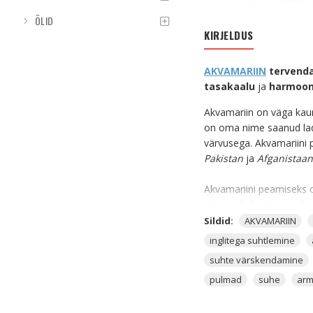
ÕLID
KIRJELDUS
AKVAMARIIN
tervend
tasakaalu
ja
harmoon
Akvamariin on väga kauni
on oma nime saanud lad
värvusega. Akvamariini
Pakistan
ja
Afganistaan
Akvamariini peamiseks 
Kurgutšakra
tervendam
millegi saavutamiseks.
Sildid:
AKVAMARIIN
Akvamariin kaitseb neid
inglitega suhtlemine
inimese peale, et meri t
suhte värskendamine
Selleks, et Akvamariin n
pulmad
suhe
arm
veesõiduk, siis oleks hea
Akvamariin on tööedu kri