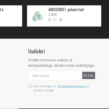
ta
AMASONIIT poleeritud
2.80€
in näitab sulle seda, et kui
astada. Kui me tekitame endale
 tulla.
 annab inimese Auravälja
a oled suhtes ja sa tunned, et
Uudiskiri
Hoidke end kursis uudiste ja
akse magamistoas või kodu
kampaaniatega, liitudes meie uudiskirjaga.
või suhtesse armastust ligi
lide aluse või mõne taime potti
Liitu
Olen läbi lugenud
Privaatsustingimused
ja
a kaaslase vahel muuta
nõustun sellega
tugeva liiduna koos.
tavad armastust tugevdada,