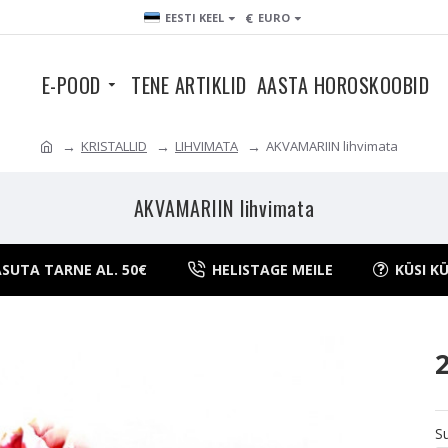
€
EESTI KEEL
EURO
E-POOD
TENE ARTIKLID
AASTA HOROSKOOBID
KRISTALLID
LIHVIMATA
AKVAMARIIN lihvimata
AKVAMARIIN lihvimata
SUTA TARNE AL. 50€
HELISTAGE MEILE
KÜSI K
S