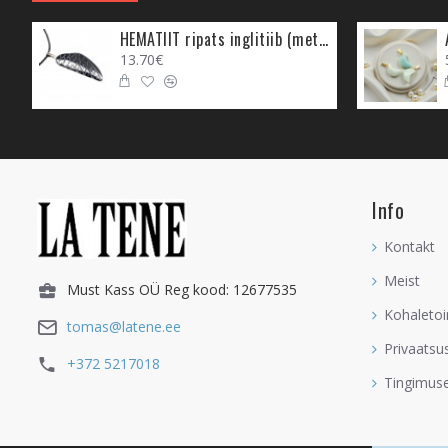
HEMATIIT ripats inglitiib (metall)
Armastamine
13.70€
Akvamariin õpetab armas
sa ei armasta iseennast 
selliseid emotsioone sis
See on
UUE ARMASTU
energiat, mis kutsub arma
Info
suhe on kuidagi "kinni" 
Kontakt
Akvamariini kristalli ka
Meist
Lõunapoolses piirkonna
Must Kass OÜ Reg kood: 12677535
kutsuda, siis hoia Akvam
Kohaletoi
tomas@latene.ee
selle panna.
Privaatsu
+372 5217018
Akvamariin on abieluõnne
Tingimus
sügavamõttelisemaks. Ak
Akvamariini kingitakse 
suhet koos hoida ja järg