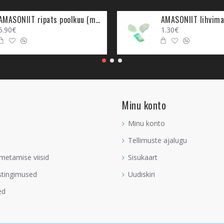
AMASONIIT ripats poolkuu (metall)
AMASONIIT lihvima
5.90€
1.30€
tama ja ennekõike iseennast armastama ning aktsepteerima. Akvamari
ehk sa ei ole endaga rahul, siis mitte keegi teine ei saa ka sind arm
se, et me anname enesehävituslikke signaale, siis armastus ei saa ellu
SE
leidmise kristall või suhtesse värskendust toov kristall. Akvamariin
stust ligi. Kui sa oled vallaline, siis Akvamariin on sinu kristall. Kui s
Minu konto
jäänud, siis Akvamariin aitab värskendada teie tundeid.
Minu konto
suta armastusekristallide komplekti loomisel. Armastusekristalle hoit
Tellimuste ajalugu
s.
Lõuna-ilmakaar
sümboliseerib armastust ja kui sa tahad enda ellu 
ariini seal piirkonnas. Sa võid luua sinna spetsiaalse armastusekristal
metamise viisid
Sisukaart
stingimused
Uudiskiri
 üks peamistest kristallidest. Seda kantakse selleks, et suhet sinu j
ed
vamariin toob abiellunutele energeetiliselt õnne, hoides kahte hinge 
ka pulmade puhul! Nii Akvamariin kui ka
Larimar
on kristallid, mis ai
mistesse eludesse seda sidet kaasa viia.