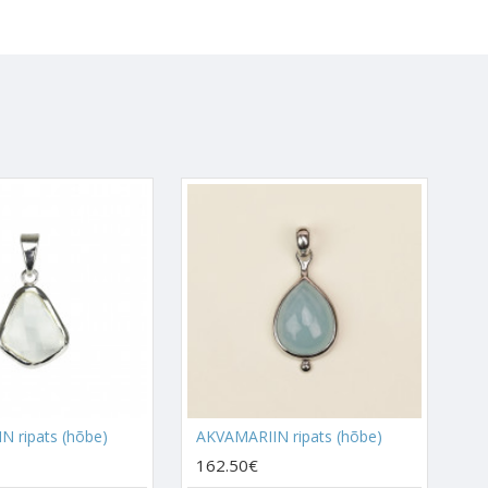
vabaneda, mis on tavaliselt ka
 õpetab sellel loomingul ka
toriks, kes oskab enda
 kallile inimesele öelda, et
ab sul uusi kontakte luua.
kse, mis on suhtlemisega
 ripats (hõbe)
AKVAMARIIN ripats (hõbe)
ookse jutt väga hästi, siis
162.50€