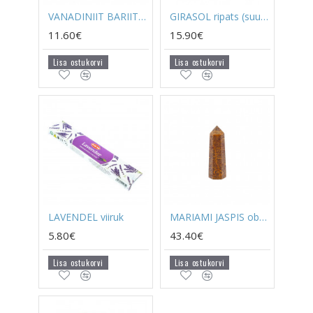
VANADINIIT BARIIT geood
GIRASOL ripats (suure rõngaga) (hõbe 925)
11.60€
15.90€
Lisa ostukorvi
Lisa ostukorvi
LAVENDEL viiruk
MARIAMI JASPIS obelisk
5.80€
43.40€
Lisa ostukorvi
Lisa ostukorvi