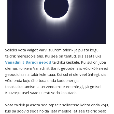
Selleks võta valget värvi suurem taldrik ja puista kogu
taldrik meresoola täis. Kui see on tehtud, siis aseta üks
Vanadiniit Bariidi geood
taldriku keskele. Kui sul on juba
olemas rohkem Vanadiniit Bariit geoode, siis võid kõik need
geoodid sinna taldrikule tuua. Kui sul ei ole veel ühtegi, siis
võid enda koju ühe tuua enda koduenergia
tasakaalustamise ja tervendamise eesmärgil, järgmisel
Kuuvarjutusel saad uuesti seda kasutada.
Võta taldrik ja aseta see täpselt sellisesse kohta enda koju,
kus sa soovid seda hoida. Jäta meelde, et see taldrik peab