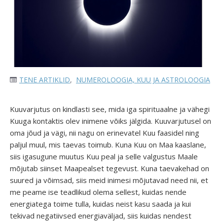
TENE ARTIKLID
,
NUMEROLOOGIA, KUU JA ASTROLOOGIA
Kuuvarjutus on kindlasti see, mida iga spirituaalne ja vähegi
Kuuga kontaktis olev inimene võiks jälgida. Kuuvarjutusel on
oma jõud ja vägi, nii nagu on erinevatel Kuu faasidel ning
paljul muul, mis taevas toimub. Kuna Kuu on Maa kaaslane,
siis igasugune muutus Kuu peal ja selle valgustus Maale
mõjutab siinset Maapealset tegevust. Kuna taevakehad on
suured ja võimsad, siis meid inimesi mõjutavad need nii, et
me peame ise teadlikud olema sellest, kuidas nende
energiatega toime tulla, kuidas neist kasu saada ja kui
tekivad negatiivsed energiaväljad, siis kuidas nendest