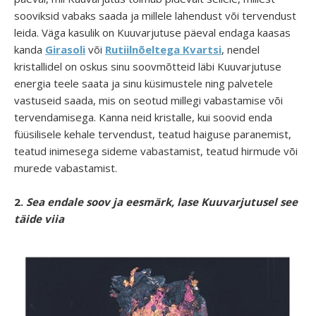
sooviksid vabaks saada ja millele lahendust või tervendust
leida. Väga kasulik on Kuuvarjutuse päeval endaga kaasas
kanda
Girasoli
või
Rutiilnõeltega Kvartsi
, nendel
kristallidel on oskus sinu soovmõtteid läbi Kuuvarjutuse
energia teele saata ja sinu küsimustele ning palvetele
vastuseid saada, mis on seotud millegi vabastamise või
tervendamisega. Kanna neid kristalle, kui soovid enda
füüsilisele kehale tervendust, teatud haiguse paranemist,
teatud inimesega sideme vabastamist, teatud hirmude või
murede vabastamist.
2.
Sea endale soov ja eesmärk, lase Kuuvarjutusel see
täide viia