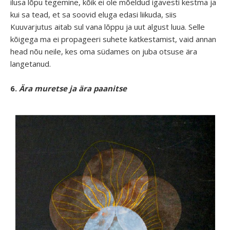
ilusa lõpu tegemine, kõik ei ole mõeldud igavesti kestma ja
kui sa tead, et sa soovid eluga edasi liikuda, siis
Kuuvarjutus aitab sul vana lõppu ja uut algust luua. Selle
kõigega ma ei propageeri suhete katkestamist, vaid annan
head nõu neile, kes oma südames on juba otsuse ära
langetanud.
6.
Ära muretse ja ära paanitse