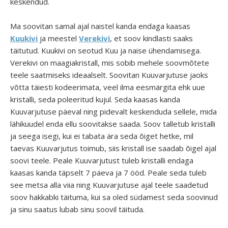
keskendud.
Ma soovitan samal ajal naistel kanda endaga kaasas
Kuukivi
ja meestel
Verekivi
, et soov kindlasti saaks
täitutud. Kuukivi on seotud Kuu ja naise ühendamisega.
Verekivi on maagiakristall, mis sobib mehele soovmõtete
teele saatmiseks ideaalselt. Soovitan Kuuvarjutuse jaoks
võtta täiesti kodeerimata, veel ilma eesmärgita ehk uue
kristalli, seda poleeritud kujul. Seda kaasas kanda
Kuuvarjutuse päeval ning pidevalt keskenduda sellele, mida
lähikuudel enda ellu soovitakse saada. Soov talletub kristalli
ja seega isegi, kui ei tabata ära seda õiget hetke, mil
taevas Kuuvarjutus toimub, siis kristall ise saadab õigel ajal
soovi teele. Peale Kuuvarjutust tuleb kristalli endaga
kaasas kanda täpselt 7 päeva ja 7 ööd. Peale seda tuleb
see metsa alla viia ning Kuuvarjutuse ajal teele saadetud
soov hakkabki täituma, kui sa oled südamest seda soovinud
ja sinu saatus lubab sinu soovil täituda.