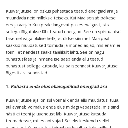
Kuuvarjutusel on oskus puhastada teatud energiad ära ja
muundada neid millekski teiseks. Kui Maa seisab päikese
ees ja varjab Kuu peale langevat päikesevalgust, siis
sellega lõigatakse läbi teatud energiad. See on spirituaalsel
tasemel väga oluline hetk, et üldse siin meil Maa peal
saaksid muudatused toimuda ja mõned asjad, mis enam ei
toimi, et nendest saaks täielikult lahti. See on nagu
puhastusfaas ja inimene ise saab enda ellu teatud
puhastust sellega kutsuda, kui sa iseennast Kuuvarjutusel
õigesti ära seadistad.
1.
Puhasta enda elus ebavajalikud energiad ära
Kuuvarjutuse ajal on sul võimalik enda ellu muudatusi tuua,
sul avaneb võimalus enda elus midagi vabastada, mis sind
hästi ei teeni ja uuendust läbi Kuuvarjutuse kutsuda
teemadesse, milles abi vajad. Selleks keskendu sellel
päeval, mil Kuuvarjutus toimub pidevalt sellele, millest