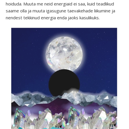
hoiduda. Muuta me neid energiaid ei saa, kuid teadlikud
saame olla ja muuta igasugune taevakehade liikumine ja
nendest tekkinud energia enda jaoks kasulikuks.