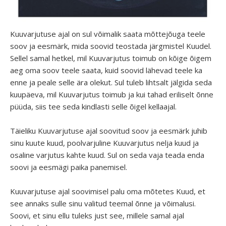
Kuuvarjutuse ajal on sul võimalik saata mõttejõuga teele
soov ja eesmärk, mida soovid teostada järgmistel Kuudel.
Sellel samal hetkel, mil Kuuvarjutus toimub on kõige õigem
aeg oma soov teele saata, kuid soovid lähevad teele ka
enne ja peale selle ära olekut. Sul tuleb lihtsalt jälgida seda
kuupäeva, mil Kuuvarjutus toimub ja kui tahad eriliselt õnne
püüda, siis tee seda kindlasti selle õigel kellaajal.
Täieliku Kuuvarjutuse ajal soovitud soov ja eesmärk juhib
sinu kuute kuud, poolvarjuline Kuuvarjutus nelja kuud ja
osaline varjutus kahte kuud. Sul on seda vaja teada enda
soovi ja eesmägi paika panemisel.
Kuuvarjutuse ajal soovimisel palu oma mõtetes Kuud, et
see annaks sulle sinu valitud teemal õnne ja võimalusi.
Soovi, et sinu ellu tuleks just see, millele samal ajal