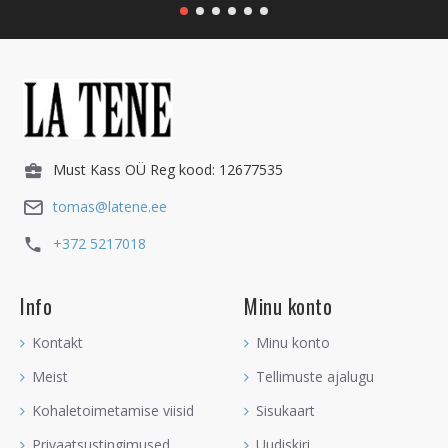
Must Kass OÜ Reg kood: 12677535
tomas@latene.ee
+372 5217018
Info
Minu konto
Kontakt
Minu konto
Meist
Tellimuste ajalugu
Kohaletoimetamise viisid
Sisukaart
Privaatsustingimused
Uudiskiri