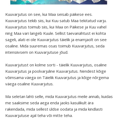
Kuuvarjutus on see, kui Maa seisab päikese ees.
Kuuvarjutus tekib siis, kui Kuu satub Maa tekitatud varju.
Kuuvarjutus toimub siis, kui Maa on Päikese ja Kuu vahel
ning Maa vari langeb Kuule. Sellist taevanähtust ei kohta
sageli, alati ei ole Kuuvarjutus täielik ja enamjaolt on see
osaline. Mida suuremas osas toimub Kuuvarjutus, seda
intensiivsem on Kuuvarjutuse jõud.
Kuuvarjutust on kolme sorti - täielik Kuuvarjutus, osaline
Kuuvarjutus ja poolvarjuline Kuuvarjutus. Nendest kõige
võimsama väega on Täielik Kuuvarjutus ja kõige nõrgema
väega osaline Kuuvarjutus.
Ma seletan lahti selle, mida Kuuvarjutus meile annab, kuidas
me saaksime seda aega enda jaoks kasulikult ära
rakendada, mida sellest üldse oodata ja mida kindlasti
Kuuvarjutuse ajal teha või mitte teha.