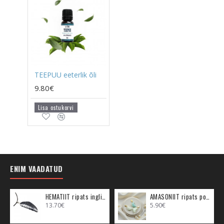
TEEPUU eeterlik õli
9.80€
Lisa ostukorvi
ENIM VAADATUD
HEMATIIT ripats inglitiib (metall)
AMASONIIT ripats poolkuu (metall)
13.70€
5.90€