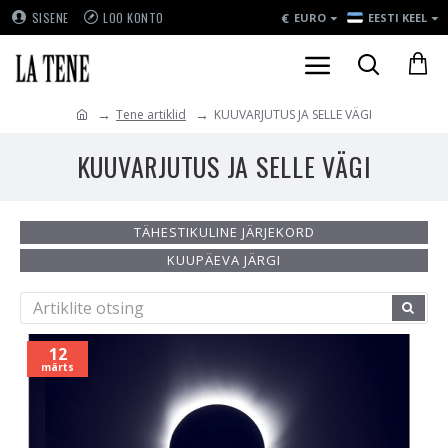
€
SISENE
LOO KONTO
EURO
EESTI KEEL
Tene artiklid
KUUVARJUTUS JA SELLE VÄGI
KUUVARJUTUS JA SELLE VÄGI
TÄHESTIKULINE JÄRJEKORD
KUUPÄEVA JÄRGI
12
märts