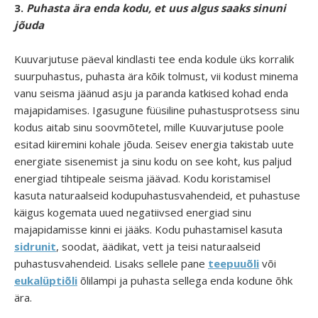
3.
Puhasta ära enda kodu, et uus algus saaks sinuni
jõuda
Kuuvarjutuse päeval kindlasti tee enda kodule üks korralik
suurpuhastus, puhasta ära kõik tolmust, vii kodust minema
vanu seisma jäänud asju ja paranda katkised kohad enda
majapidamises. Igasugune füüsiline puhastusprotsess sinu
kodus aitab sinu soovmõtetel, mille Kuuvarjutuse poole
esitad kiiremini kohale jõuda. Seisev energia takistab uute
energiate sisenemist ja sinu kodu on see koht, kus paljud
energiad tihtipeale seisma jäävad. Kodu koristamisel
kasuta naturaalseid kodupuhastusvahendeid, et puhastuse
käigus kogemata uued negatiivsed energiad sinu
majapidamisse kinni ei jääks. Kodu puhastamisel kasuta
sidrunit
, soodat, äädikat, vett ja teisi naturaalseid
puhastusvahendeid. Lisaks sellele pane
teepuuõli
või
eukalüptiõli
õlilampi ja puhasta sellega enda kodune õhk
ära.