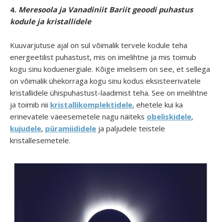
4.
Meresoola ja Vanadiniit Bariit geoodi puhastus
kodule ja kristallidele
Kuuvarjutuse ajal on sul võimalik tervele kodule teha
energeetilist puhastust, mis on imelihtne ja mis toimub
kogu sinu koduenergiale. Kõige imelisem on see, et sellega
on võimalik ühekorraga kogu sinu kodus eksisteerivatele
kristallidele ühispuhastust-laadimist teha. See on imelihtne
ja toimib nii
kristallikomplektidele
, ehetele kui ka
erinevatele väeesemetele nagu näiteks
obeliskidele
,
kujudele
,
püramiididele
ja paljudele teistele
kristallesemetele.