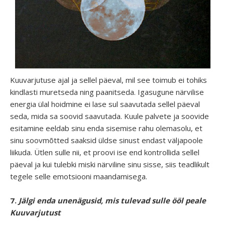
Kuuvarjutuse ajal ja sellel päeval, mil see toimub ei tohiks
kindlasti muretseda ning paanitseda. Igasugune närvilise
energia ülal hoidmine ei lase sul saavutada sellel päeval
seda, mida sa soovid saavutada. Kuule palvete ja soovide
esitamine eeldab sinu enda sisemise rahu olemasolu, et
sinu soovmõtted saaksid üldse sinust endast väljapoole
liikuda. Ütlen sulle nii, et proovi ise end kontrollida sellel
päeval ja kui tulebki miski närviline sinu sisse, siis teadlikult
tegele selle emotsiooni maandamisega.
7.
Jälgi enda unenägusid, mis tulevad sulle ööl peale
Kuuvarjutust