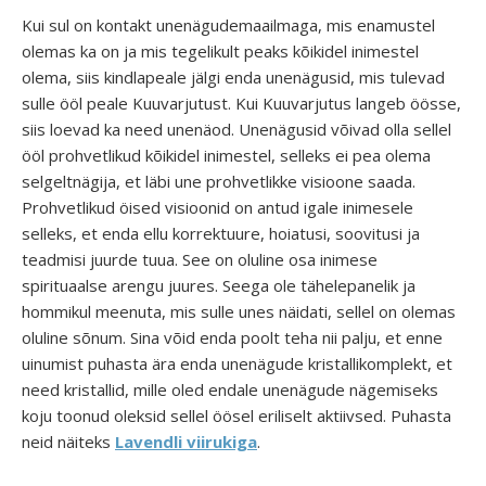
Kui sul on kontakt unenägudemaailmaga, mis enamustel
olemas ka on ja mis tegelikult peaks kõikidel inimestel
olema, siis kindlapeale jälgi enda unenägusid, mis tulevad
sulle ööl peale Kuuvarjutust. Kui Kuuvarjutus langeb öösse,
siis loevad ka need unenäod. Unenägusid võivad olla sellel
ööl prohvetlikud kõikidel inimestel, selleks ei pea olema
selgeltnägija, et läbi une prohvetlikke visioone saada.
Prohvetlikud öised visioonid on antud igale inimesele
selleks, et enda ellu korrektuure, hoiatusi, soovitusi ja
teadmisi juurde tuua. See on oluline osa inimese
spirituaalse arengu juures. Seega ole tähelepanelik ja
hommikul meenuta, mis sulle unes näidati, sellel on olemas
oluline sõnum. Sina võid enda poolt teha nii palju, et enne
uinumist puhasta ära enda unenägude kristallikomplekt, et
need kristallid, mille oled endale unenägude nägemiseks
koju toonud oleksid sellel öösel eriliselt aktiivsed. Puhasta
neid näiteks
Lavendli viirukiga
.