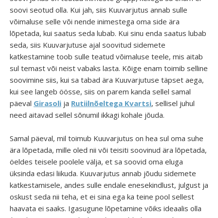
soovi seotud olla. Kui jah, siis Kuuvarjutus annab sulle
võimaluse selle või nende inimestega oma side ära
lõpetada, kui saatus seda lubab. Kui sinu enda saatus lubab
seda, siis Kuuvarjutuse ajal soovitud sidemete
katkestamine toob sulle teatud võimaluse teele, mis aitab
sul temast või neist vabaks lasta. Kõige enam toimib selline
soovimine siis, kui sa tabad ära Kuuvarjutuse täpset aega,
kui see langeb öösse, siis on parem kanda sellel samal
päeval
Girasoli
ja
Rutiilnõeltega Kvartsi
, sellisel juhul
need aitavad sellel sõnumil ikkagi kohale jõuda.
Samal päeval, mil toimub Kuuvarjutus on hea sul oma suhe
ära lõpetada, mille oled nii või teisiti soovinud ära lõpetada,
öeldes teisele poolele välja, et sa soovid oma eluga
üksinda edasi liikuda. Kuuvarjutus annab jõudu sidemete
katkestamisele, andes sulle endale enesekindlust, julgust ja
oskust seda nii teha, et ei sina ega ka teine pool sellest
haavata ei saaks. Igasugune lõpetamine võiks ideaalis olla