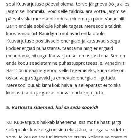
seal Kuuvarjutuse päeval olema, terve järgneva öö ja alles
järgmisel hommikul võid selle taldriku ära võtta. Järgmisel
päeval viska meresool kodust minema ja pane Vanadiniit
Bariit endale sobilikule kohale tagasi. Meresoola taldrik
koos Vanadiniit Bariidiga tõmbavad enda poole
Kuuvarjutuse positiivseid energiaid ja kutsuvad seega
koduenergiad puhastama, taastama ning energiaid
muundama, nii nagu Kuuvarjutusel on oskus teha. See on
enda kodu seadistamine puhastusprotsessile. Vanadiniit
Bariit on ideaalne geood selle tegemiseks, kuna selle on
osksu väga sügavaid ja erinevaid energiaid liigutada.
Meresool püüab kinni kõik halva ja sellepärast ei tohiks
kindlasti seda järgmisel päeval enda koju jätta.
5.
Katkesta sidemed, kui sa seda soovid!
Kui Kuuvarjutus hakkab lähenema, siis mõtle hästi järgi
sellepeale, kas keegi on sinu elus täna, kellega sa sidet ei
soovi ja kas on teatud inimeste grupp, kellega sa enam ei