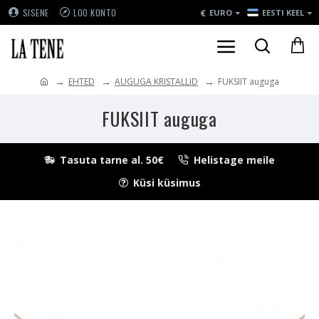
€
SISENE
LOO KONTO
EURO
EESTI KEEL
EHTED
AUGUGA KRISTALLID
FUKSIIT auguga
FUKSIIT auguga
Tasuta tarne al. 50€
Helistage meile
Küsi küsimus