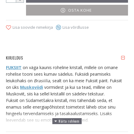
OSTA KOHE
Lisa soovide nimekirja
Lisa võrdlusse
KIRJELDUS
FUKSIIT
on väga kaunis roheline kristall, millele on omane
rohelise tooni sees kumav sädelus. Fuksiidi peamiseks
leiukohaks on
Brasiilia
, sealt on ka meie Fuksiit pärit. Fuksiit
on üks
Muskoviidi
vormidest ja kui sa tead, milline on
Muskoviit, siis ka sellel kristallil on sädelev tekstuur.
Fuksiit on Südametšakra kristall, mis tähendab seda, et
enamus selle energiapõhistest toimetest läheb otse sinu
hingeelu tervendamiseks ja tasakaalustamiseks. Lisaks
leevendab see su emotsionaalseid pingeid.
Erialaliselt sobib Fuksiit neile tööedu kristalliks, kelle tööks on