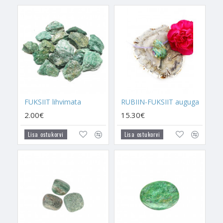
toimuda või kanna seda kaasas, kui soovid veelgi
hüppelisemat arengut tunda.
Hoidke Fuksiiti kodu Idapoolses piirkonnas, et tuua sinna
positiivset energiat perekonna tervise jaoks. Fuksiiti võib koos
hoida samal eesmärgil toimetavate kristallidega, mille te
näiteks olete eelnevalt viinud Idasse tervise edendamiseks.
Fuksiiti võib hoida
Aaloe
taime peal, et Aaloe tooks majja
kaitset erinevate haiguste eest.
FUKSIIT lihvimata
RUBIIN-FUKSIIT auguga
FUKSIIDI
kandmine Südametšakra ja
Kurgutšakra
kohal
2.00€
15.30€
aitab selle kandjale tuua järgmist:
Lisa ostukorvi
Lisa ostukorvi
-
Fuksiit aitab tervendada Südametšakrat ehk võtta ära
igatsusvalu, kui oled juba oma Kaksikleegiga kohtunud ja teie
vahel on emotsionaalne, vaimne, füüsiline või spirituaalne
distants. Vahet ei ole, milline distants veel on, Fuksiit aitab
seda eemaldada, tuues armastuseõnne. Kui sa ei ole veel
kohtunud enda Kaksikleegiga, siis Fuksiit on üks parimaid
kristalle, mis aitab Südametšakra Kaksikleegiga ühendusse viia
ehk Universumisse sõnumi teele panna, et sa oled valmis