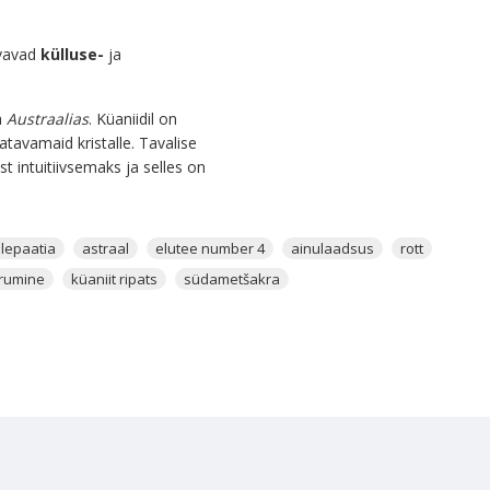
vavad
külluse-
ja
a
Austraalias
. Küaniidil on
tatavamaid kristalle. Tavalise
t intuitiivsemaks ja selles on
lleni, millest sa unistad ja mis
elepaatia
astraal
elutee number 4
ainulaadsus
rott
emiseks. Küaniit loob näiteks
erumine
küaniit ripats
südametšakra
s oskustega inimeste
rgmist:
eludega. Küaniit on väga
gemiseks.