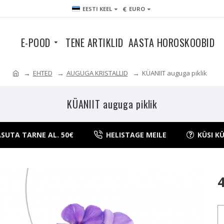
€
EESTI KEEL
EURO
E-POOD
TENE ARTIKLID
AASTA HOROSKOOBID
EHTED
AUGUGA KRISTALLID
KÜANIIT auguga piklik
KÜANIIT auguga piklik
SUTA TARNE AL. 50€
HELISTAGE MEILE
KÜSI K