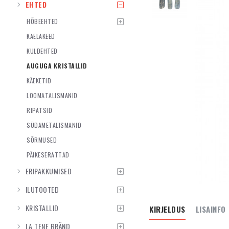
EHTED
HÕBEEHTED
KAELAKEED
KULDEHTED
AUGUGA KRISTALLID
KÄEKETID
LOOMATALISMANID
RIPATSID
SÜDAMETALISMANID
SÕRMUSED
PÄIKESERATTAD
ERIPAKKUMISED
ILUTOOTED
KRISTALLID
KIRJELDUS
LISAINFO
LA TENE BRÄND