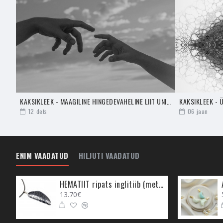
- Indigohingede stressi,
kaks kristalli aitavad In
koos kanda või kasutad
edasi lugeda
SIIT
.
- Küaniit aitab luua par
tõmmata.
- Küaniit loob telepaatia
võimas oskus, et see su
KAKSIKLEEK - MAAGILINE HINGEDEVAHELINE LIIT UNIVERSUMIS (7. OSA)
elab tegelikult täna tei
12
dets
06
jaan
hoida energiad meie Uni
kaasa aidata. Kanna Küan
silmad, keskendu sellele
ENIM VAADATUD
HILJUTI VAADATUD
RAVITSEMINE
HEMATIIT ripats inglitiib (metall)
Ravitsemise eesmärgil k
13.70€
võid kristalli asetada
- Pearinglus, peavalud,