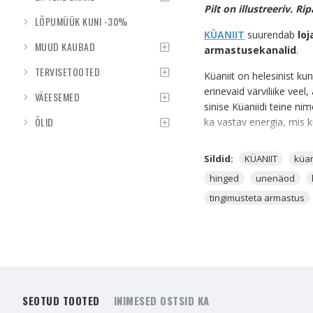
Pilt on illustreeriv. Ri
LÕPUMÜÜK KUNI -30%
KÜANIIT
suurendab
loj
MUUD KAUBAD
armastusekanalid
.
TERVISETOOTED
Küaniit on helesinist kun
erinevaid värviliike veel
VÄEESEMED
sinise Küaniidi teine ni
ÕLID
ka vastav energia, mis k
Küaniit on spirituaalse t
Sildid:
KÜANIIT
küan
on senimaani sulle kätt
hinged
unenäod
ka oskuse minna astraa
tingimusteta armastus
Küaniit on selgeltnägija
edukristall. See toob se
Küaniidi kandmine S
- Kristall, mis avab osk
SEOTUD TOOTED
INIMESED OSTSID KA
spirituaalsete omaduste