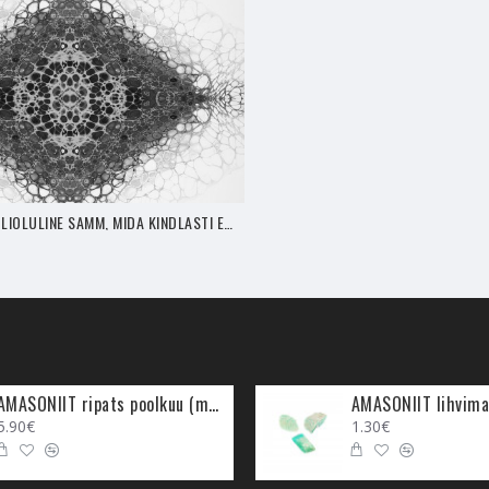
 depressiooni, melanhooliat ja suitsiidseid kalduvusi aitab tasakaalus 
digol negatiivsusest välja tulla ning tema melanhooliat tervendada. Neid
a, kui ta on langenud stressi ja masendusse. Indigohingede melanh
emat karmat, aidates mõista, kus sa võisid vea teha ja mida sa peaksi
, aktiveerib
Südametšakra
tingimusteta armastuseks ja telepaatiaks. 
udab sõnumeid telepaatiliselt Universumisse saata, mis tähendab sed
KAKSIKLEEK - ÜLIOLULINE SAMM, MIDA KINDLASTI EI TOHIKS VAHELE JÄTTA! (8. OSA)
sel pool maailma, siis Universum loob teie vahel kontakti. Kristallid on
versumis aktiivsena. Seega ma ei näe mitte ühtegi põhjust, miks sinu
iiti kaelas ja aktiveeri telepaatia. Enne kandma hakkamist hoia Küani
, et soovid enda Kaksikleegiga telepaatilist ühendust luua ning seejä
AMASONIIT ripats poolkuu (metall)
AMASONIIT lihvima
iire toime saamiseks kanna kristalli ehtena või valmista poleeritud 
5.90€
1.30€
 oma kodu Ida-ilmakaarde, kus asub kodu tervendusenurk - Ida sümbo
 silmanärvihaigused, põskkoopapõletik, põskkoopanõrkus. Neid haigus