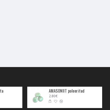
hoida
Küaniit
ja
Ioliit
. Need
 kristalle võiks Indigohing
oolse mõttemaailma kohta saad
d tegema, et endale õnne ligi
Küaniidil on veel selline
a, et kui sinu
Kaksikleek
 nagu energiasillad, mis aitavad
 ja tema kohtumisele mitte
iti korra enda peopesas, sule
rel asu seda kandma.
ta
AMASONIIT poleeritud
kristallist
vee-eliksiiri
. Lisaks
2.80€
liseerib tervist.
seisundeid tervendab Küaniit