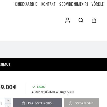
KINKEKAARDID
KONTAKT
SOOVIDE NIMEKIRI
VÕRDLE
ÜSIMUS
49.00€
LAOS
Mudel:
KÜANIIT auguga piklik
LISA OSTUKORVI
OSTA KOHE