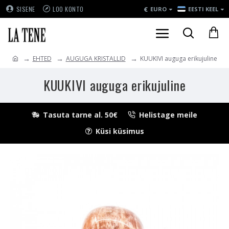
€
SISENE
LOO KONTO
EURO
EESTI KEEL
EHTED
AUGUGA KRISTALLID
KUUKIVI auguga erikujuline
KUUKIVI auguga erikujuline
Tasuta tarne al. 50€
Helistage meile
Küsi küsimus