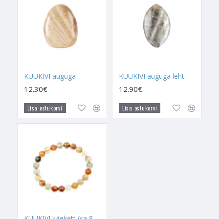
Kuukivi kanda stressi leevendamise eesmärgil, siis on Valge
Kuukivi ideaalne valik.
Kuukivi on otseselt seotud Täiskuu väega. See aitab
vähendada magnettormidest tekkivat unetust ja ärevust. Hoia
Kuukivi voodi lähedal või vähemalt magamistoas, et see saaks
sind sellel kuufaasil aidata. Eriti kasulik ja vajalik on Kuukivi
nendele, kellel on unehäired või unetus. See kristall aitab
KUUKIVI auguga
KUUKIVI auguga leht
blokeerida Täiskuu negatiivset energiat.
12.30€
12.90€
KUUKIVI kandmine Südametšakra ja
Kurgutšakra
kohal
Lisa ostukorvi
Lisa ostukorvi
aitab selle kandjale tuua järgmist:
- Kuukivi on sügavatoimeline tundeelu tervendamise kristall,
aidates vabaneda kahjulikust energiast, mis ei lase sul
armastust tunda, mis blokeerib armastusekanali sinu hinges ja
mis ei lase sul armastuseni jõuda. Kuukivi puhastab eeterkeha
ja annab sellele uut energiat - armastavat energiat.
- Kuukivi aitab ellu tuua elu
saatusekaaslast
,
hingesugulasi
ja
elukaaslashinge
. Need on need hinged, kellega meil on
eelmistes eludes sõlmitud lepingud taaskohtumiseks. Kuukivi
KUUKIVI käekett (ca 8 mm)