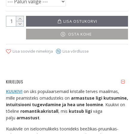
LISA OSTUKORVI
OSTA KOHE
Lisa soovide nimekirja
Lisa võrdlusse
KIRJELDUS
KUUKIVI
on üks populaarsemaid kristalle terves maailmas,
mille peamisteks omadusteks on
armastuse ligi kutsumine,
intuitsiooni tugevdamine ja hea une loomine
. Kuukivi on
tõeline
romantikakristall
, mis
kutsub ligi
väga
palju
armastust
.
Kuukivile on iseloomulikeks toonideks beežikas-pruunikas-