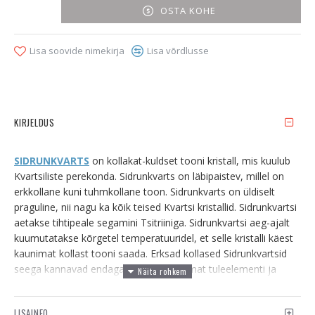
OSTA KOHE
Lisa soovide nimekirja
Lisa võrdlusse
KIRJELDUS
SIDRUNKVARTS
on kollakat-kuldset tooni kristall, mis kuulub
Kvartsiliste perekonda. Sidrunkvarts on läbipaistev, millel on
erkkollane kuni tuhmkollane toon. Sidrunkvarts on üldiselt
praguline, nii nagu ka kõik teised Kvartsi kristallid. Sidrunkvartsi
aetakse tihtipeale segamini Tsitriiniga. Sidrunkvartsi aeg-ajalt
kuumutatakse kõrgetel temperatuuridel, et selle kristalli käest
kaunimat kollast tooni saada. Erksad kollased Sidrunkvartsid
seega kannavad endaga kaasas kõrgemat tuleelementi ja
töötavad seega ka võimsamalt. Tuhmim Sidrunkvarts on
maapõues ise end loonud ja töötab veidi aeglasemalt. Kuid
LISAINFO