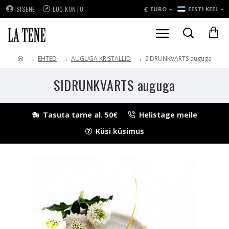
€
SISENE
LOO KONTO
EURO
EESTI KEEL
EHTED
AUGUGA KRISTALLID
SIDRUNKVARTS auguga
SIDRUNKVARTS auguga
Tasuta tarne al. 50€
Helistage meile
Küsi küsimus