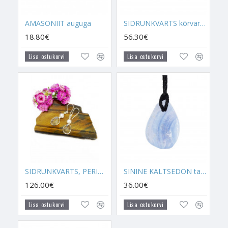
aitab ebakindlusest lahti saada. Kui sa tunned, et sa oled
otsustusvõimetu ja sa ei julge enda elus uusi samme teha, siis
AMASONIIT auguga
SIDRUNKVARTS kõrvarõngad (hõbe 925)
kanna Sidrunkvartsi. Ideaalselt sobib Sidrunkvartsi kõrvale
18.80€
56.30€
samal eesmärgil ja paremat tuge andma ka
Tiigrisilm
.
Lisa ostukorvi
Lisa ostukorvi
- Kui sa otsid kristalli, mis aitaks sul enda suhtes kindlaid piire
luua ja mis aitaks sul ka nendest kinni pidada, siis Sidrunkvarts
on sinu jaoks. Kui sa oled selline inimene, kes ei suuda
iseendale seatud lubadustest kinni pidada, siis Sidrunkvarts
aitab sul seda muuta.
- Sidrunkvarts suurendab reageerimise võimet, aidates sul
muutuda kiiremaks ja energilisemaks. Sidrunkvarts annab
füüsilist ja vaimset energiat endast välja.
SIDRUNKVARTS, PERIDOOT JA PÄRL kõrvarõngad (hõbe 925)
SININE KALTSEDON talisman paelaga
- Sidrunkvarts on üks külluse energiaga kristallidest, mida
126.00€
36.00€
võiksid kanda materiaalsete soovide ja unistuste täitumiseks.
Teised analoogse energiaga kristall on
Kinavar
ja
Püriit
.
Lisa ostukorvi
Lisa ostukorvi
- See on kristall, mida kandes tuleb soovida materiaalseid