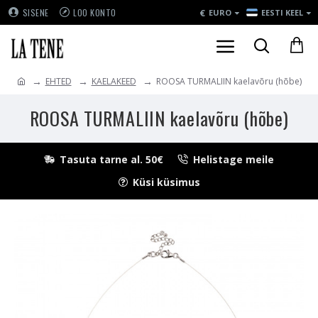
€
SISENE
LOO KONTO
EURO
EESTI KEEL
EHTED
KAELAKEED
ROOSA TURMALIIN kaelavõru (hõbe)
ROOSA TURMALIIN kaelavõru (hõbe)
Tasuta tarne al. 50€
Helistage meile
Küsi küsimus