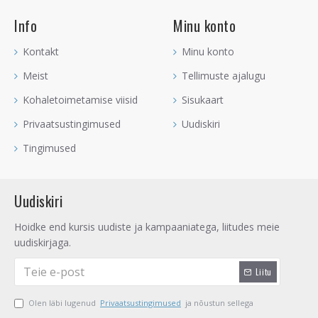
Maa-elemendina ehk
Sõnnina
,
Kaljukitsena
ja
Neitsina
.
Roosa Turmaliin on nende üks tugevaim armastuseõnne
Info
Minu konto
kristall, mis aitab vallalistele hingesugulussuhet tuua ja suhtes
olijatele romantikat ning ilusat suhet tuua.
Kontakt
Minu konto
Roosa Turmaliini
võid laadida
Roosa Aura geoodi
peal või
Meist
Tellimuste ajalugu
kõrval, kui sa seda ei kanna. P
uhasta vähemalt korra kuus
Kohaletoimetamise viisid
Sisukaart
Roosiviiruki
või
eeterliku õliga
.
Privaatsustingimused
Uudiskiri
Kristallide puhastamise ja laadimise kohta saad lugeda
SIIT
.
Tingimused
Uudiskiri
Hoidke end kursis uudiste ja kampaaniatega, liitudes meie
uudiskirjaga.
Liitu
Olen läbi lugenud
Privaatsustingimused
ja nõustun sellega