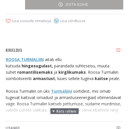
OSTA KOHE
Lisa soovide nimekirja
Lisa võrdlusse
KIRJELDUS
ROOSA TURMALIIN
aitab ellu
kutsuda
hingesugulast,
parandada suhteseisu, muuta
suhet
romantilisemaks
ja
kirglikumaks
. Roosa Turmaliin
sümboliseerib
armastust
, luues sellele tugeva
kaitse
peale.
Roosa Turmaliin on üks
Turmaliini
sortidest, mis omab
tugevat kaitsvat omadust ja armastuseenergiaid võimendavat
väge. Roosa Turmaliin kaitseb pettumuse, südame murdmise,
valede suhete valikute, armastuse kohal oleva ebaõnne ning
emotsionaalse valu eest. See on tugevatoimeline kristall, mis
aitab ära hoida erinevat sorti pettumust.
LISAINFO