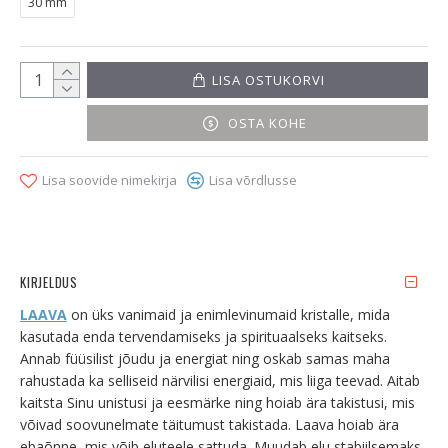
30 mm
LISA OSTUKORVI
OSTA KOHE
Lisa soovide nimekirja
Lisa võrdlusse
KIRJELDUS
LAAVA
on üks vanimaid ja enimlevinumaid kristalle, mida
kasutada enda tervendamiseks ja spirituaalseks kaitseks.
Annab füüsilist jõudu ja energiat ning oskab samas maha
rahustada ka selliseid närvilisi energiaid, mis liiga teevad. Aitab
kaitsta Sinu unistusi ja eesmärke ning hoiab ära takistusi, mis
võivad soovunelmate täitumust takistada. Laava hoiab ära
ebaõnne, mis võib eluteele sattuda. Muudab elu stabiilsemaks.