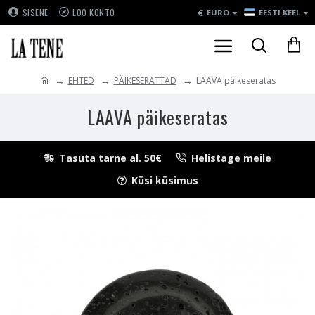
€
SISENE
LOO KONTO
EURO
EESTI KEEL
EHTED
PÄIKESERATTAD
LAAVA päikeseratas
LAAVA päikeseratas
Tasuta tarne al. 50€
Helistage meile
Küsi küsimus