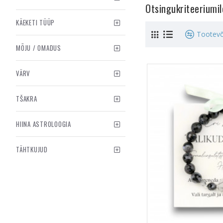
Otsingukriteeriumi
KÄEKETI TÜÜP
Tootevõ
MÕJU / OMADUS
VÄRV
TŠAKRA
HIINA ASTROLOOGIA
TÄHTKUJUD