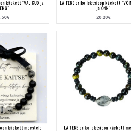
oon käekett "VALIKUD ja
LA TENE erikollektsioon käekett "VÕ
ENG"
ja ÕNN"
.50€
20.20€
sioon käekett meestele
LA TENE erikollektsioon käekett m