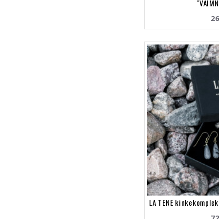
"VAIMN
26
LA TENE kinkekomplek
72