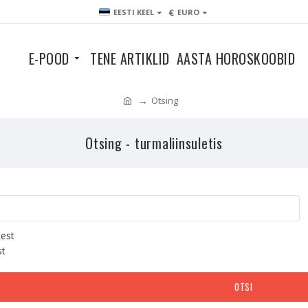
€
EESTI KEEL
EURO
E-POOD
TENE ARTIKLID
AASTA HOROSKOOBID
Otsing
Otsing - turmaliinsuletis
test
st
OTSI