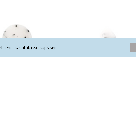
eebilehel kasutatakse küpsiseid.
STEGA KVARTS lapik
TURMALIINSULETISTEGA KVARTS ob
.10€
31.50€