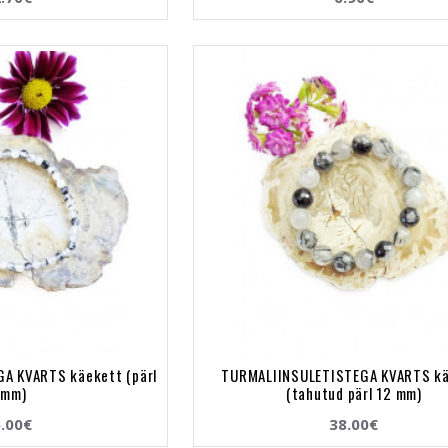
A KVARTS käekett (pärl
TURMALIINSULETISTEGA KVARTS k
 mm)
(tahutud pärl 12 mm)
.00€
38.00€