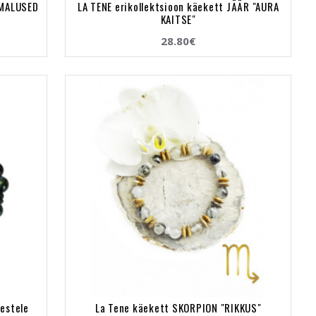
IMALUSED
LA TENE erikollektsioon käekett JÄÄR "AURA
KAITSE"
28.80€
eestele
La Tene käekett SKORPION "RIKKUS"