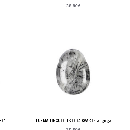
38.80€
SE"
TURMALIINSULETISTEGA KVARTS auguga
20.90€