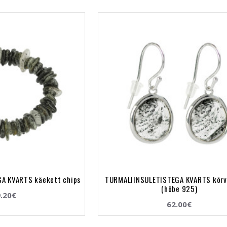
A KVARTS käekett chips
TURMALIINSULETISTEGA KVARTS kõr
(hõbe 925)
.20€
62.00€