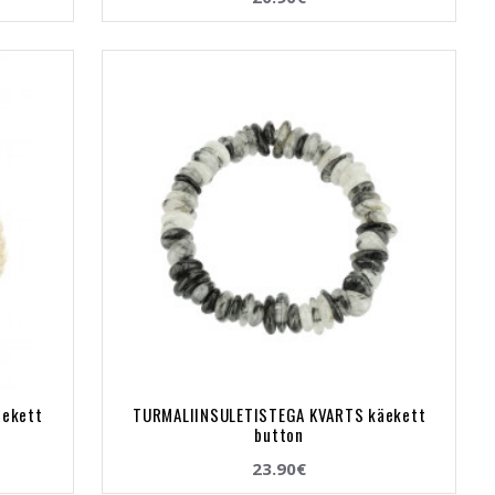
äekett
TURMALIINSULETISTEGA KVARTS käekett
button
23.90€