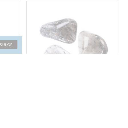
SULGE
elisk
TURMALIINSULETISTEGA KVARTS poleeritud
1.80€
AINUEKSEMPLAR