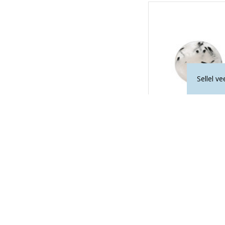
Sellel v
TURMALIINSULETI
6