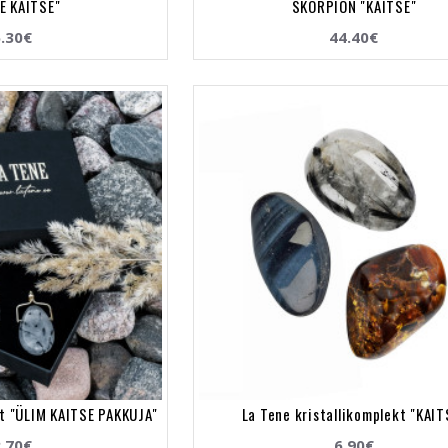
E KAITSE"
SKORPION "KAITSE"
.30€
44.40€
t "ÜLIM KAITSE PAKKUJA"
La Tene kristallikomplekt "KAIT
.70€
6.90€