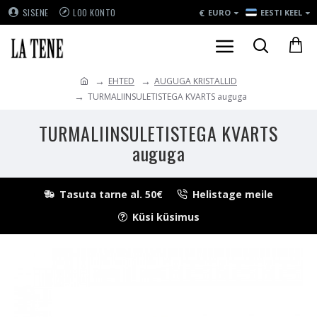
€
SISENE
LOO KONTO
EURO
EESTI KEEL
EHTED
AUGUGA KRISTALLID
TURMALIINSULETISTEGA KVARTS auguga
TURMALIINSULETISTEGA KVARTS
auguga
Tasuta tarne al. 50€
Helistage meile
Küsi küsimus