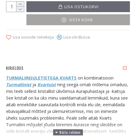
LISA OSTUKORVI
OSTA KOHE
Lisa soovide nimekirja
Lisa võrdlusse
KIRJELDUS
TURMALIINSULETISTEGA KVARTS
on kombinatsioon
Turmaliinist
ja
Kvartsist
ning seega omab mõlema omadusi,
mis teeb sellest kristallist ülivõimsa Aurapuhastaja ja -kaitsja.
See kristall on ka üks minu vaieldamatuid lemmikuid, kuna see
aitab ennekõike saavutada kontrolli enda elu üle, eemaldada
ebavajalikud mõtted ja ülemuretsemise, mis on inimeste
üheks suurimaks probleemiks. Peale selle aitab Kvarts
Turmaliini mõjudel jõuda kiiremini Aurasse ning üleüldse on
selle kristalli energia võimsam ja kiirematoimelisem. Seetõttu