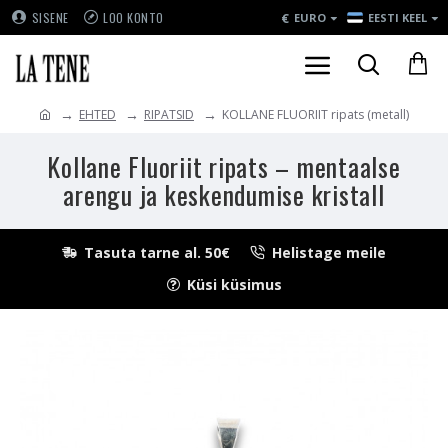
€
SISENE
LOO KONTO
EURO
EESTI KEEL
EHTED
RIPATSID
KOLLANE FLUORIIT ripats (metall)
Kollane Fluoriit ripats – mentaalse
arengu ja keskendumise kristall
Tasuta tarne al. 50€
Helistage meile
Küsi küsimus