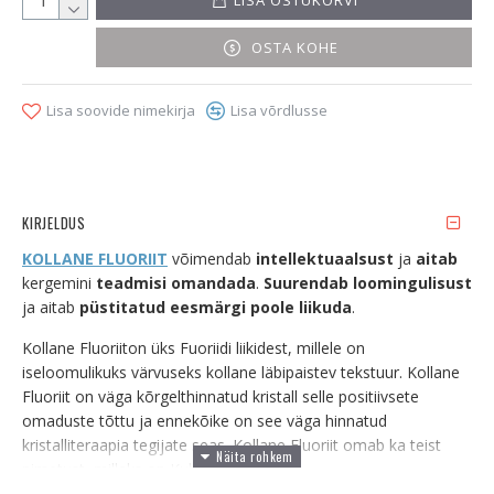
OSTA KOHE
Lisa soovide nimekirja
Lisa võrdlusse
KIRJELDUS
KOLLANE FLUORIIT
võimendab
intellektuaalsust
ja
aitab
kergemini
teadmisi omandada
.
Suurendab loomingulisust
ja aitab
püstitatud eesmärgi poole liikuda
.
Kollane Fluoriiton üks Fuoriidi liikidest, millele on
iseloomulikuks värvuseks kollane läbipaistev tekstuur. Kollane
Fluoriit on väga kõrgelthinnatud kristall selle positiivsete
omaduste tõttu ja ennekõike on see väga hinnatud
kristalliteraapia tegijate seas. Kollane Fluoriit omab ka teist
nimetust, milleks on Kuldne Fluoriit.