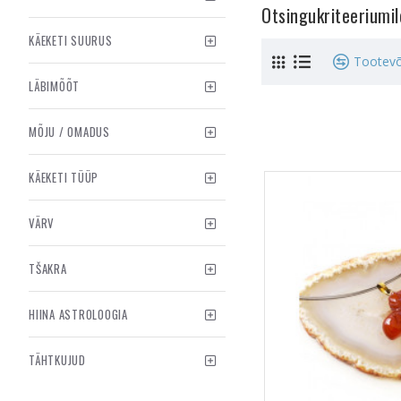
Otsingukriteeriumi
KÄEKETI SUURUS
Tootevõ
LÄBIMÕÕT
MÕJU / OMADUS
KÄEKETI TÜÜP
VÄRV
TŠAKRA
HIINA ASTROLOOGIA
TÄHTKUJUD