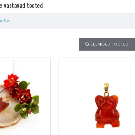
le vastavad tooted
rdlus
EELMISED TOOTED