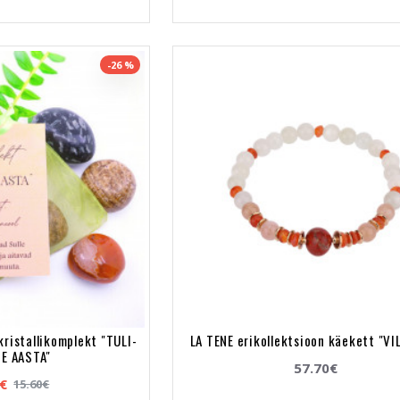
-26 %
kristallikomplekt "TULI-
LA TENE erikollektsioon käekett "V
E AASTA"
57.70€
4€
15.60€