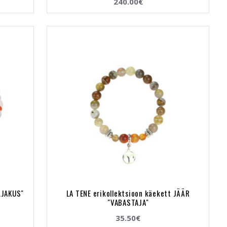
240.00€
ILJAKUS"
LA TENE erikollektsioon käekett JÄÄR
"VABASTAJA"
35.50€