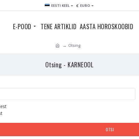
€
EESTI KEEL
EURO
E-POOD
TENE ARTIKLID
AASTA HOROSKOOBID
Otsing
Otsing - KARNEOOL
test
st
OTSI