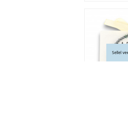
Sellel v
La Tene erikollekt
"ELUJÕUD
15