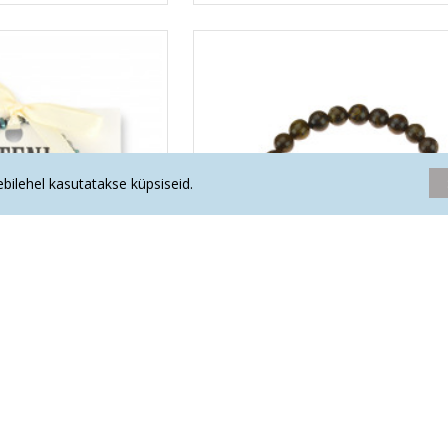
eebilehel kasutatakse küpsiseid.
sioon käekett lastele
LA TENE erikollektsioon käekett mees
 JA ENERGIA"
"TÖÖEDU TALISMAN"
.50€
38.80€