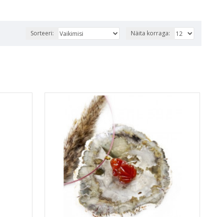
Sorteeri:
Näita korraga: