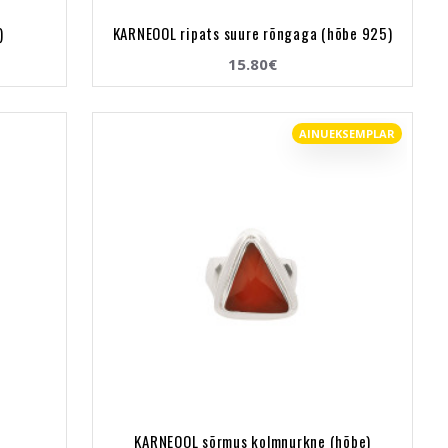
)
KARNEOOL ripats suure rõngaga (hõbe 925)
15.80€
AINUEKSEMPLAR
)
KARNEOOL sõrmus kolmnurkne (hõbe)