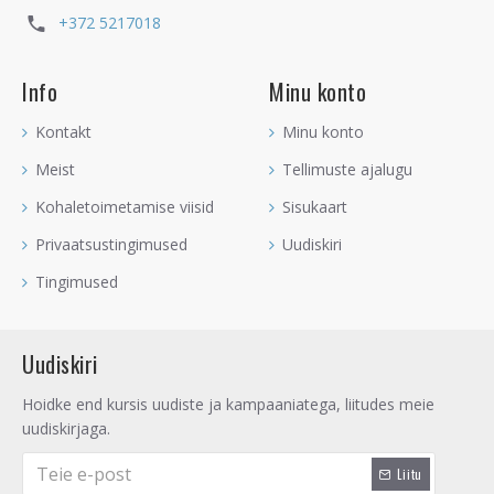
+372 5217018
Info
Minu konto
Kontakt
Minu konto
Meist
Tellimuste ajalugu
Kohaletoimetamise viisid
Sisukaart
Privaatsustingimused
Uudiskiri
Tingimused
Uudiskiri
Hoidke end kursis uudiste ja kampaaniatega, liitudes meie
uudiskirjaga.
Liitu