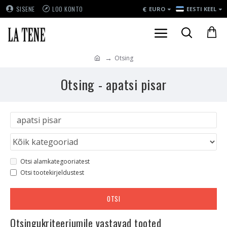
€
SISENE
LOO KONTO
EURO
EESTI KEEL
Otsing
Otsing - apatsi pisar
Otsi alamkategooriatest
Otsi tootekirjeldustest
OTSI
Otsingukriteeriumile vastavad tooted