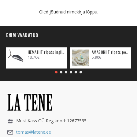
Oled jõudnud nimekirja lõppu.
ENIM VAADATUD
HEMATIIT ripats inglitiib (metall)
AMASONIIT ripats poolkuu (metall)
13.70€
5.90€
Must Kass OÜ Reg kood: 12677535
tomas@latene.ee