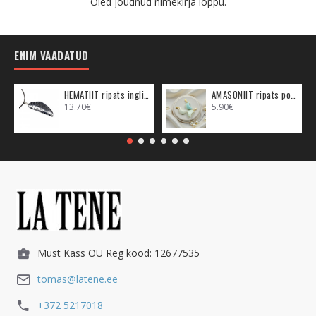
Oled jõudnud nimekirja lõppu.
ENIM VAADATUD
HEMATIIT ripats inglitiib (metall)
AMASONIIT ripats poolkuu (metall)
13.70€
5.90€
Must Kass OÜ Reg kood: 12677535
tomas@latene.ee
+372 5217018