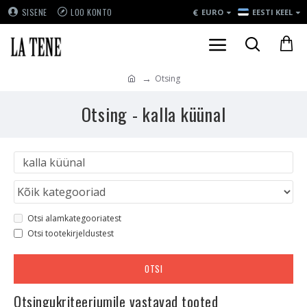
€
SISENE
LOO KONTO
EURO
EESTI KEEL
Otsing
Otsing - kalla küünal
Otsi alamkategooriatest
Otsi tootekirjeldustest
OTSI
Otsingukriteeriumile vastavad tooted