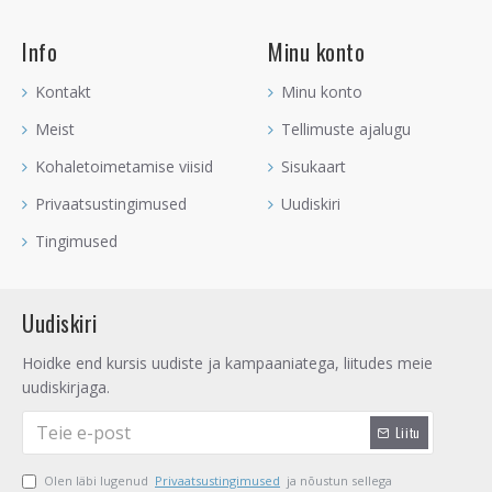
Info
Minu konto
Kontakt
Minu konto
Meist
Tellimuste ajalugu
Kohaletoimetamise viisid
Sisukaart
Privaatsustingimused
Uudiskiri
Tingimused
Uudiskiri
Hoidke end kursis uudiste ja kampaaniatega, liitudes meie
uudiskirjaga.
Liitu
Olen läbi lugenud
Privaatsustingimused
ja nõustun sellega