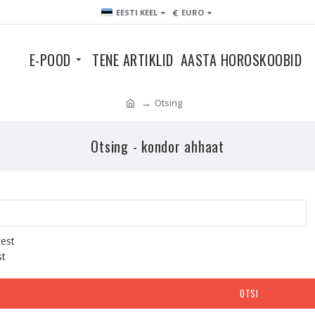
€
EESTI KEEL
EURO
E-POOD
TENE ARTIKLID
AASTA HOROSKOOBID
Otsing
Otsing - kondor ahhaat
test
st
OTSI