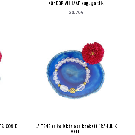
a
KONDOR AHHAAT auguga tilk
20.70€
OTSIOONID
LA TENE erikollektsioon käekett "RAHULIK
MEEL"