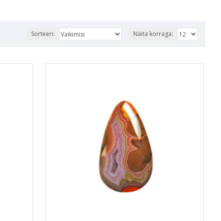
Sorteeri:
Näita korraga: