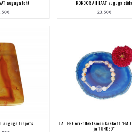
AT auguga leht
KONDOR AHHAAT auguga süd
.50€
23.50€
 auguga trapets
LA TENE erikollektsioon käekett "EM
ja TUNDED"