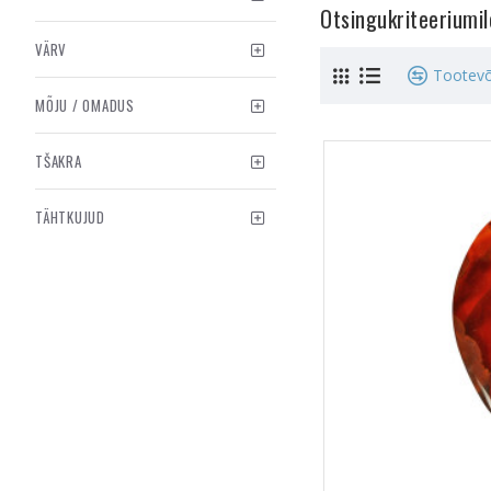
Otsingukriteeriumi
VÄRV
Tootevõ
MÕJU / OMADUS
TŠAKRA
TÄHTKUJUD