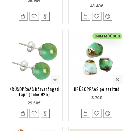
26.90€
43.40€
ENIM MÜÜDUD
KRÜSOPRAAS kõrvarõngad
KRÜSOPRAAS poleeritud
täpp (hõbe 925)
8.70€
29.50€