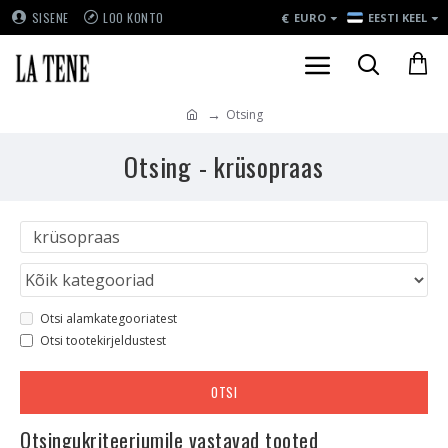
€
SISENE
LOO KONTO
EURO
EESTI KEEL
Otsing
Otsing - krüsopraas
Otsi alamkategooriatest
Otsi tootekirjeldustest
OTSI
Otsingukriteeriumile vastavad tooted