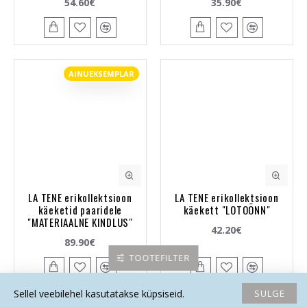
54.60€
35.90€
AINUEKSEMPLAR
LA TENE erikollektsioon
LA TENE erikollektsioon
käeketid paaridele
käekett "LOTOÕNN"
"MATERIAALNE KINDLUS"
42.20€
89.90€
TOOTEFILTER
SULGE
Sellel veebilehel kasutatakse küpsiseid.
Avaleht
Soovide nimekiri
Võrdlema
Saada email
Helista