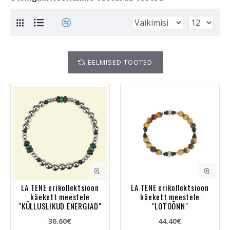
EELMISED TOOTED
LA TENE erikollektsioon
LA TENE erikollektsioon
käekett meestele
käekett meestele
"KÜLLUSLIKUD ENERGIAD"
"LOTOÕNN"
36.60€
44.40€