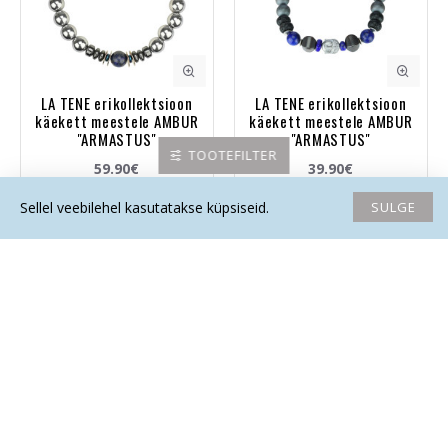
LA TENE erikollektsioon
LA TENE erikollektsioon
käekett meestele AMBUR
käekett meestele AMBUR
"ARMASTUS"
"ARMASTUS"
TOOTEFILTER
59.90€
39.90€
SULGE
Sellel veebilehel kasutatakse küpsiseid.
Avaleht
Soovide nimekiri
Võrdlema
Saada email
Helista