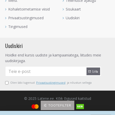
Meist
Tellimuste ajalugu
Kohaletoimetamise viisid
Sisukaart
Privaatsustingimused
Uudiskiri
Tingimused
Uudiskiri
Hoidke end kursis uudiste ja kampaaniatega, liitudes meie
uudiskirjaga.
Liitu
Olen läbi lugenud
Privaatsustingimused
ja nõustun sellega
© 2025 Latene.ee. Kõik õigused kaitstud
TOOTEFILTER