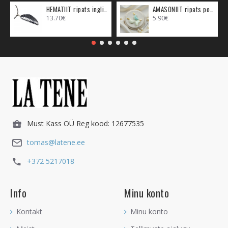
HEMATIIT ripats inglitiib (metall)
AMASONIIT ripats poolkuu (metall)
13.70€
5.90€
Must Kass OÜ Reg kood: 12677535
tomas@latene.ee
+372 5217018
Info
Minu konto
Kontakt
Minu konto