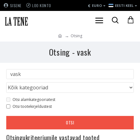
€
SISENE
LOO KONTO
EURO
EESTI KEEL
Otsing
Otsing - vask
Otsi alamkategooriatest
Otsi tootekirjeldustest
OTSI
Otsingukriteeriumile vastavad tooted