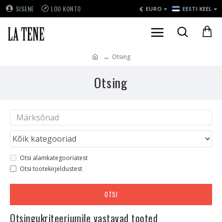
€
SISENE
LOO KONTO
EURO
EESTI KEEL
Otsing
Otsing
Otsi alamkategooriatest
Otsi tootekirjeldustest
OTSI
Otsingukriteeriumile vastavad tooted