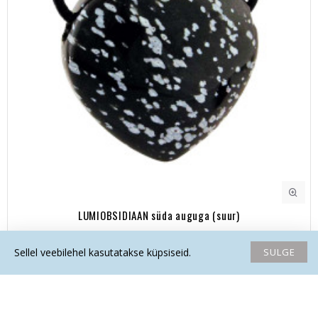
LUMIOBSIDIAAN süda auguga (suur)
13.50€
SULGE
Sellel veebilehel kasutatakse küpsiseid.
Avaleht
Soovide nimekiri
Võrdlema
Saada email
Helista