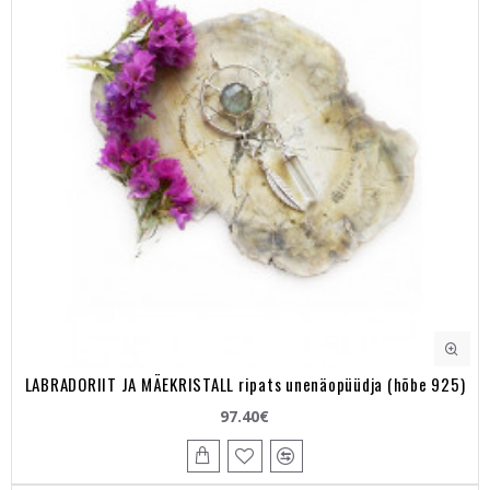
LABRADORIIT JA MÄEKRISTALL ripats unenäopüüdja (hõbe 925)
97.40€