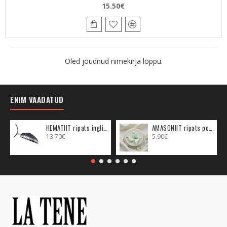
15.50€
Oled jõudnud nimekirja lõppu.
ENIM VAADATUD
HEMATIIT ripats inglitiib (metall)
AMASONIIT ripats poolkuu (metall)
13.70€
5.90€