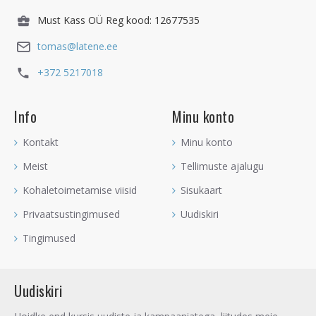
Must Kass OÜ Reg kood: 12677535
tomas@latene.ee
+372 5217018
Info
Minu konto
Kontakt
Minu konto
Meist
Tellimuste ajalugu
Kohaletoimetamise viisid
Sisukaart
Privaatsustingimused
Uudiskiri
Tingimused
Uudiskiri