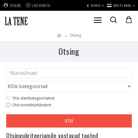
€
SISENE
LOO KONTO
EURO
EESTI KEEL
Otsing
Otsing
Otsi alamkategooriatest
Otsi tootekirjeldustest
OTSI
Otsingukriteeriumile vastavad tooted