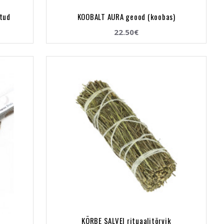
tud
KOOBALT AURA geood (koobas)
22.50€
KÕRBE SALVEI rituaalitõrvik