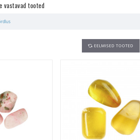
le vastavad tooted
rdlus
EELMISED TOOTED