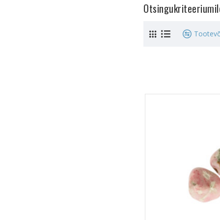
Otsingukriteeriumi
Tootevõ