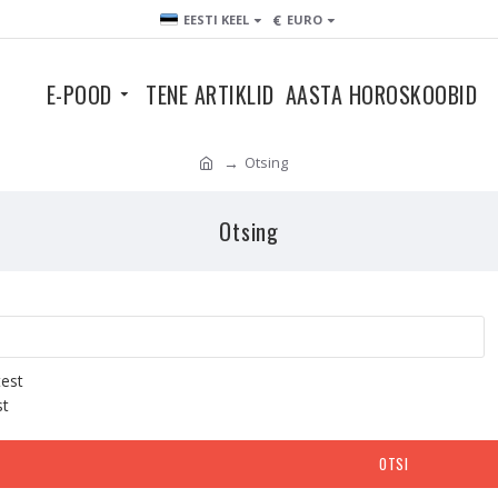
€
EESTI KEEL
EURO
E-POOD
TENE ARTIKLID
AASTA HOROSKOOBID
Otsing
Otsing
test
st
OTSI