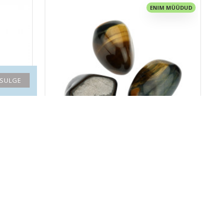
ENIM MÜÜDUD
SULGE
KULLISILM poleeritud
3.00€