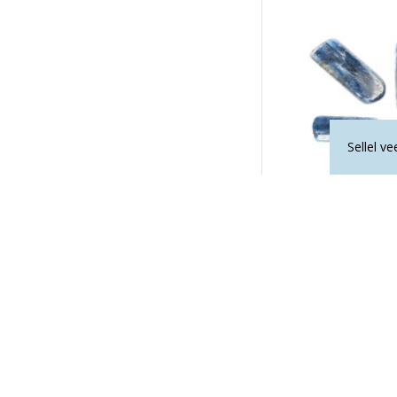
Sellel v
KÜANIIT
19