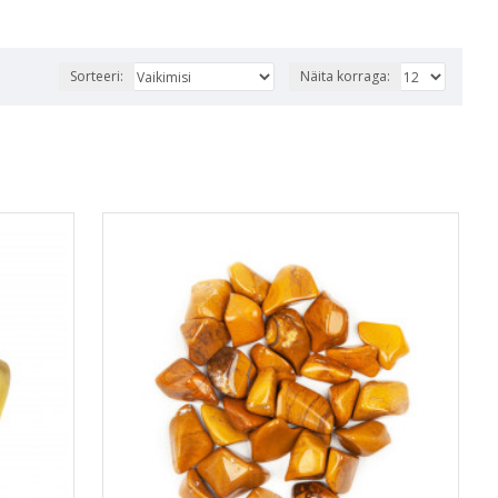
Sorteeri:
Näita korraga: