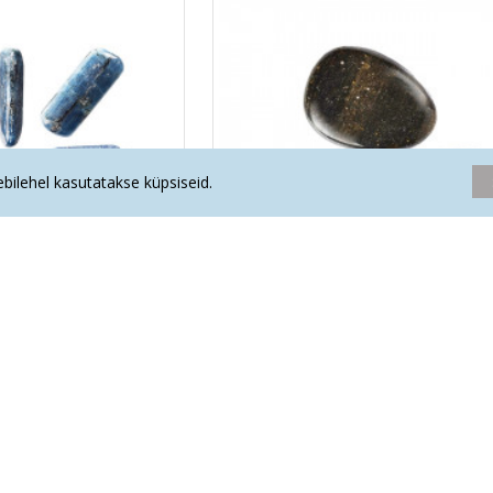
eebilehel kasutatakse küpsiseid.
 poleeritud
KULDOBSIDIAAN poleeritud
.00€
2.00€