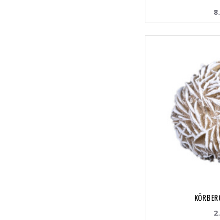
8
KÕRBER
2