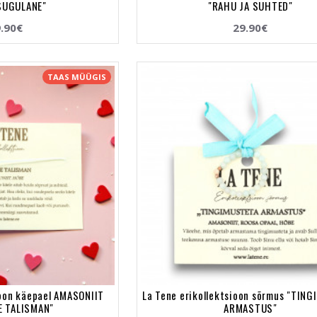
SUGULANE"
"RAHU JA SUHTED"
.90€
29.90€
TAAS MÜÜGIS
ioon käepael AMASONIIT
La Tene erikollektsioon sõrmus "TIN
 TALISMAN"
ARMASTUS"