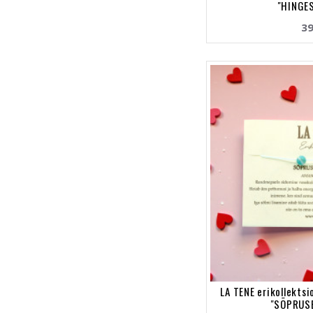
"HINGE
39
LA TENE erikollekts
"SÕPRUSE