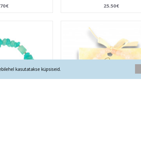
.70€
25.50€
eebilehel kasutatakse küpsiseid.
ett "AMASONIIT"
LA TENE käekett JÄÄR "ARMASTUS
AASTAKS"
.20€
19.68€
26.60€