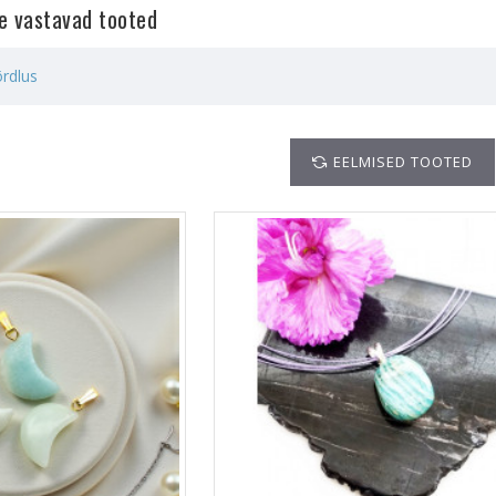
le vastavad tooted
rdlus
EELMISED TOOTED