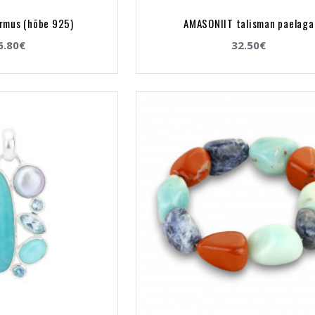
rmus (hõbe 925)
AMASONIIT talisman paelaga
6.80€
32.50€