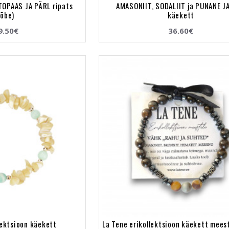
TOPAAS JA PÄRL ripats
AMASONIIT, SODALIIT ja PUNANE J
hõbe)
käekett
9.50€
36.60€
lektsioon käekett
La Tene erikollektsioon käekett mees