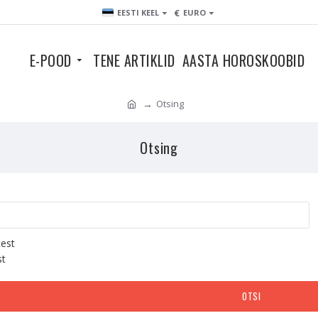
€
EESTI KEEL
EURO
E-POOD
TENE ARTIKLID
AASTA HOROSKOOBID
Otsing
Otsing
test
st
OTSI