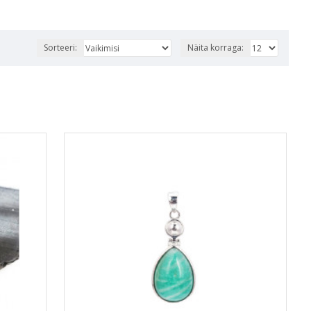
Sorteeri:
Näita korraga: