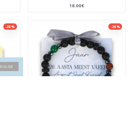
18.00€
-26 %
-26 %
SULGE
 2026.
LA TENE käekett meestele JÄÄR "2026. AASTA
VÄEHE"
27.08€
36.60€