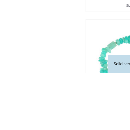
5
Sellel v
La Tene käek
32