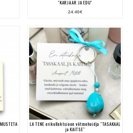
"KARJÄÄR JA EDU"
24.40€
GIMUSTETA
LA TENE erikollektsioon võtmehoidja "TASAKAAL
ja KAITSE"