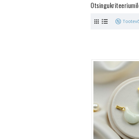
Otsingukriteeriumi
Tootevõ