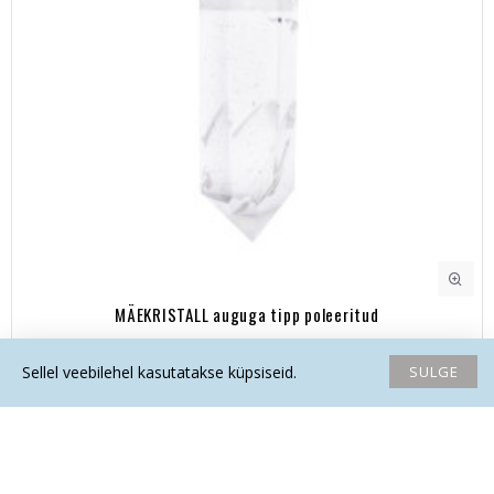
MÄEKRISTALL auguga tipp poleeritud
27.90€
SULGE
Sellel veebilehel kasutatakse küpsiseid.
Avaleht
Soovide nimekiri
Võrdlema
Saada email
Helista