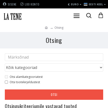
€
SISENE
LOO KONTO
EURO
EESTI KEEL
Otsing
Otsing
Otsi alamkategooriatest
Otsi tootekirjeldustest
OTSI
Otsingukriteeriumile vastavad tooted