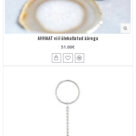
AHHAAT viil ülekullatud äärega
51.00€