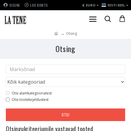
€
SISENE
LOO KONTO
EURO
EESTI KEEL
Otsing
Otsing
Otsi alamkategooriatest
Otsi tootekirjeldustest
OTSI
Otsingukriteeriumile vastavad tooted