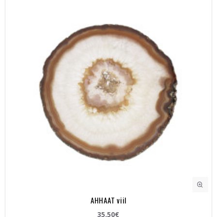
AHHAAT viil
35.50€