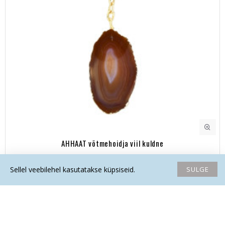
AHHAAT võtmehoidja viil kuldne
20.20€
SULGE
Sellel veebilehel kasutatakse küpsiseid.
Avaleht
Soovide nimekiri
Võrdlema
Saada email
Helista