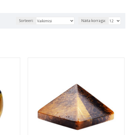
Sorteeri:
Näita korraga: