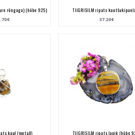
uure rõngaga) (hõbe 925)
TIIGRISILM ripats kautšukipael
.70€
37.20€
ats kuul (metall)
TIIGRISILM ripats lapik (hõbe 9