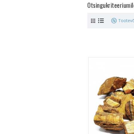
Otsingukriteeriumi
Tootevõ