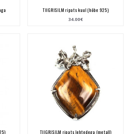
aga
TIIGRISILM ripats kuul (hõbe 925)
34.00€
25)
TIIGRISILM ripats lehtedega (metall)