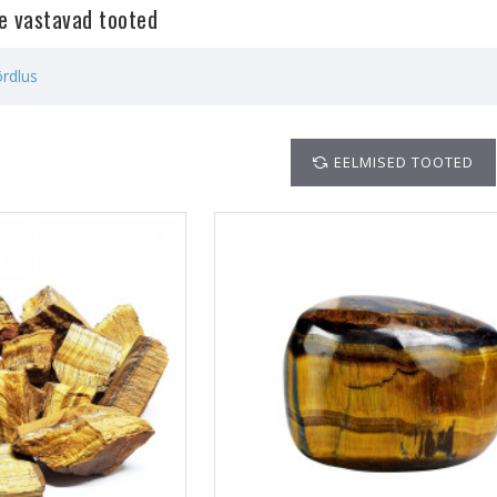
le vastavad tooted
rdlus
EELMISED TOOTED