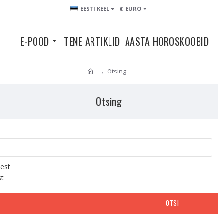
€
EESTI KEEL
EURO
E-POOD
TENE ARTIKLID
AASTA HOROSKOOBID
Otsing
Otsing
test
st
OTSI