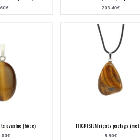
.60€
203.40€
ats ovaalne (hõbe)
TIIGRISILM ripats paelaga (meta
.00€
9.50€