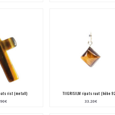
ats rist (metall)
TIIGRISILM ripats ruut (hõbe 9
.90€
33.20€