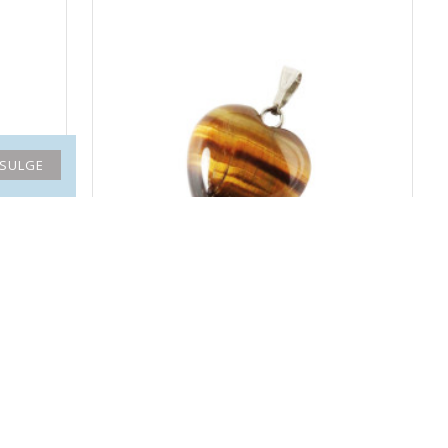
SULGE
)
TIIGRISILM ripats süda (väike)
9.20€