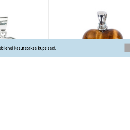
eebilehel kasutatakse küpsiseid.
ts süda (hõbe 925)
TIIGRISILM ripats süda (ümar
.00€
19.90€