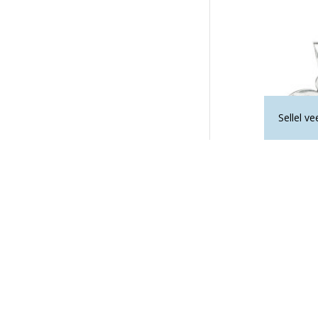
Sellel v
TIIGRISILM ripa
46