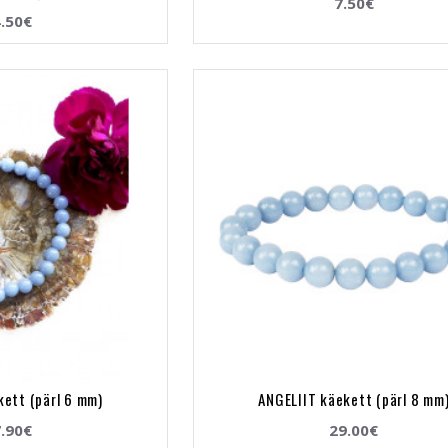
7.50€
.50€
kett (pärl 6 mm)
ANGELIIT käekett (pärl 8 mm
.90€
29.00€