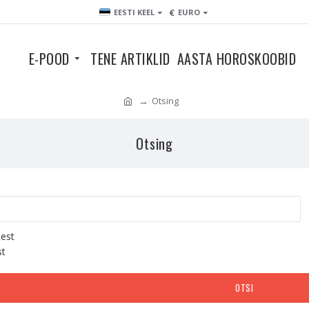
€
EESTI KEEL
EURO
E-POOD
TENE ARTIKLID
AASTA HOROSKOOBID
Otsing
Otsing
test
st
OTSI