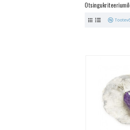
Otsingukriteeriumi
Tootevõ