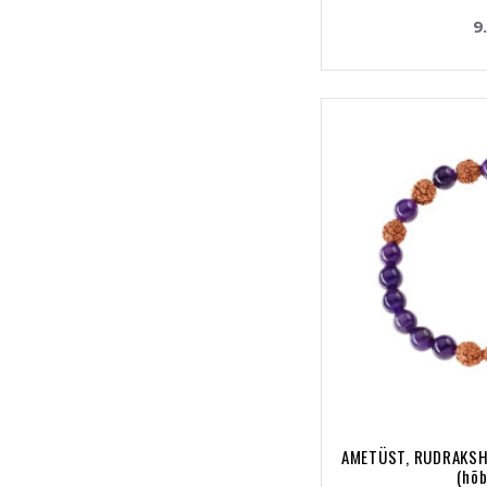
9
AMETÜST, RUDRAKSH
(hõ