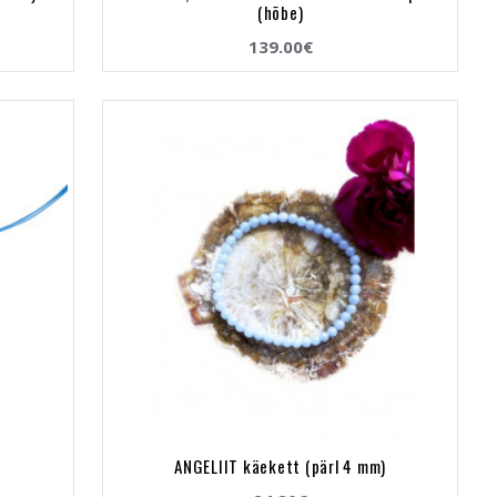
(hõbe)
139.00€
ANGELIIT käekett (pärl 4 mm)