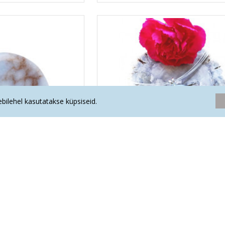
eebilehel kasutatakse küpsiseid.
päikeseratas
ANGELIIT ripats suletud kinnitusega
.20€
16.70€