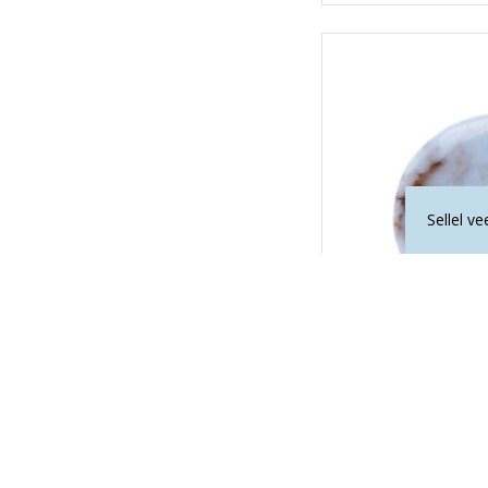
Sellel v
ANGELIIT 
13