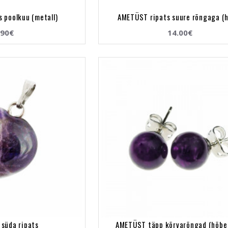
 poolkuu (metall)
AMETÜST ripats suure rõngaga (
.90€
14.00€
süda ripats
AMETÜST täpp kõrvarõngad (hõbe