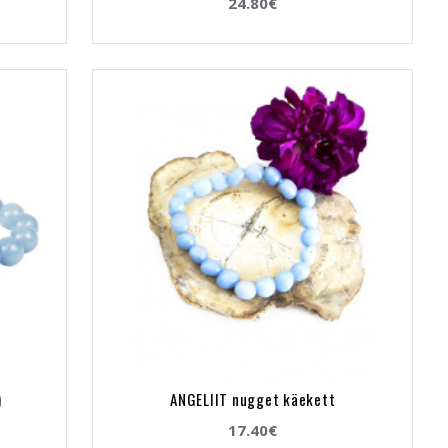
24.80€
)
ANGELIIT nugget käekett
17.40€