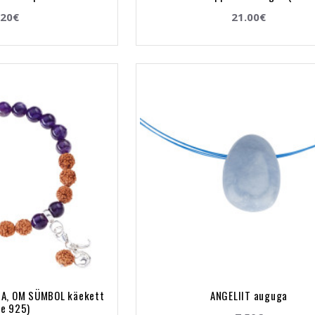
.20€
21.00€
A, OM SÜMBOL käekett
ANGELIIT auguga
be 925)