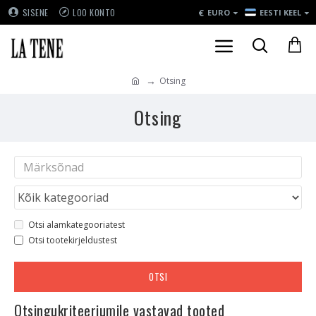
€
SISENE
LOO KONTO
EURO
EESTI KEEL
Otsing
Otsing
Otsi alamkategooriatest
Otsi tootekirjeldustest
OTSI
Otsingukriteeriumile vastavad tooted