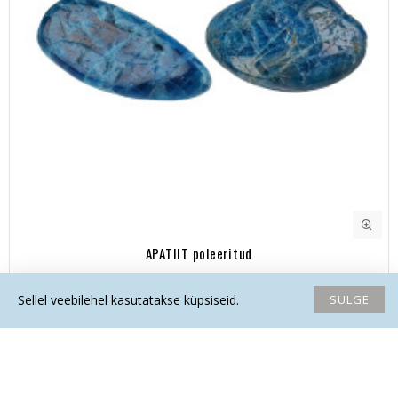
APATIIT poleeritud
11.00€
SULGE
Sellel veebilehel kasutatakse küpsiseid.
Avaleht
Soovide nimekiri
Võrdlema
Saada email
Helista