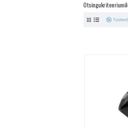
Otsingukriteeriumi
Tootevõ