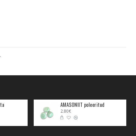
.
ta
AMASONIIT poleeritud
2.80€