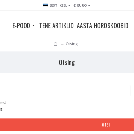
€
EESTI KEEL
EURO
E-POOD
TENE ARTIKLID
AASTA HOROSKOOBID
Otsing
Otsing
test
st
OTSI