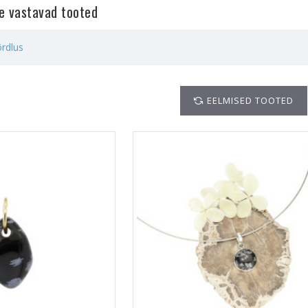
le vastavad tooted
rdlus
EELMISED TOOTED