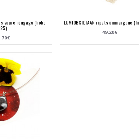
ts suure rõngaga (hõbe
LUMIOBSIDIAAN ripats ümmargune (h
25)
49.20€
.70€