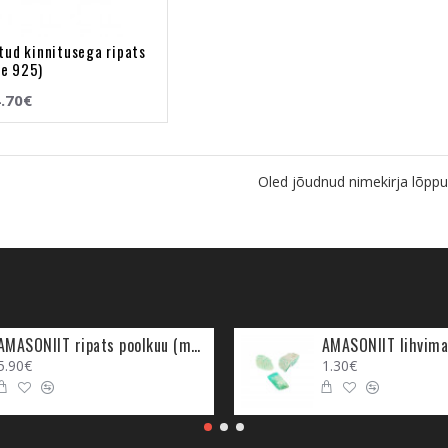
tud kinnitusega ripats
be 925)
.70€
Oled jõudnud nimekirja lõppu
AMASONIIT ripats poolkuu (metall)
AMASONIIT lihvima
5.90€
1.30€