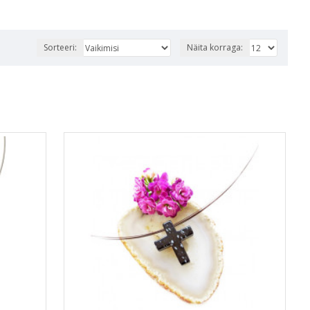
Sorteeri:
Näita korraga: