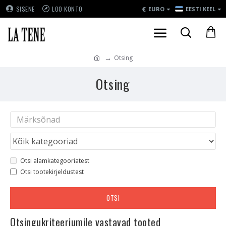
€
SISENE
LOO KONTO
EURO
EESTI KEEL
Otsing
Otsing
Otsi alamkategooriatest
Otsi tootekirjeldustest
OTSI
Otsingukriteeriumile vastavad tooted