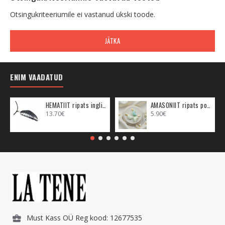
Otsingukriteeriumile ei vastanud ükski toode.
JÄTKA
ENIM VAADATUD
HEMATIIT ripats inglitiib (metall)
AMASONIIT ripats poolkuu (metall)
13.70€
5.90€
Must Kass OÜ Reg kood: 12677535