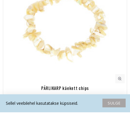
PÄRLIKARP käekett chips
7.80€
SULGE
Sellel veebilehel kasutatakse küpsiseid.
Avaleht
Soovide nimekiri
Võrdlema
Saada email
Helista