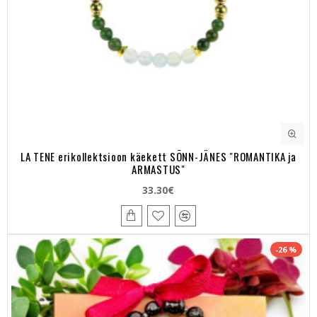
LA TENE erikollektsioon käekett SÕNN-JÄNES "ROMANTIKA ja
ARMASTUS"
33.30€
-26 %