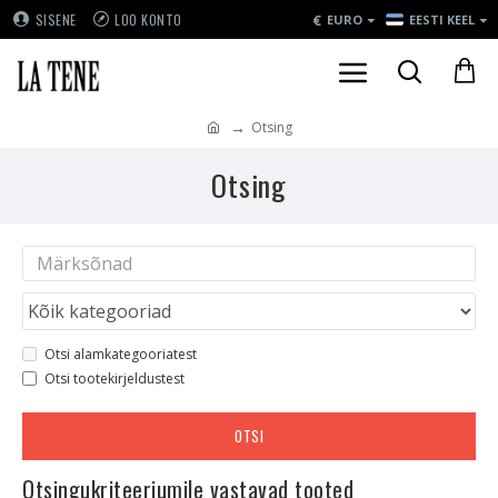
€
SISENE
LOO KONTO
EURO
EESTI KEEL
Otsing
Otsing
Otsi alamkategooriatest
Otsi tootekirjeldustest
OTSI
Otsingukriteeriumile vastavad tooted